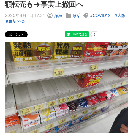
額転売も→事実上撤回へ
2020年8月4日 17:31
深海
政治
COVID19
大阪
維新の会