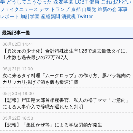
学
どうしてこうなった
森友学園
LGBT
健康
これはひどい
ー
フェイクニュース
デマ
トランプ
京都
自民党
維新の会
軍事
レポート
加計学園
産経新聞
消費税
Twitter
シ
ョ
最新記事一覧
ン
06月02日 14:41
【異次元の少子化】合計特殊出生率1.26で過去最低タイに、
出生数も過去最少の77万747人
05月31日 12:00
次に来るタイ料理「ムークロップ」の作り方、豚バラ塊肉の
カリッカリ揚げで酒も飯も爆速消費
05月30日 18:00
【悲報】岸田翔太郎首相秘書官、私人の裕子ママ「ご意向」
による人事介入で辞職が遅れたと判明
05月22日 18:53
【悲報】「集団かぜ等」による学級閉鎖が発生