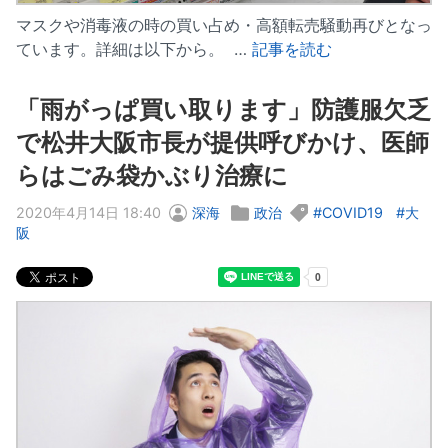
マスクや消毒液の時の買い占め・高額転売騒動再びとなっ
ています。詳細は以下から。 …
記事を読む
「雨がっぱ買い取ります」防護服欠乏
で松井大阪市長が提供呼びかけ、医師
らはごみ袋かぶり治療に
2020年4月14日 18:40
深海
政治
COVID19
大
阪