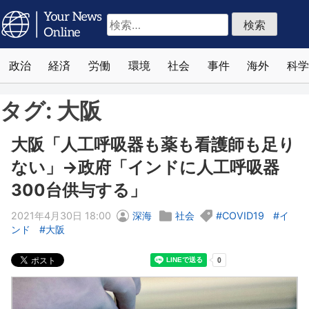
検
索:
政治
経済
労働
環境
社会
事件
海外
科学
タグ:
大阪
大阪「人工呼吸器も薬も看護師も足り
ない」→政府「インドに人工呼吸器
300台供与する」
2021年4月30日 18:00
深海
社会
COVID19
イ
ンド
大阪