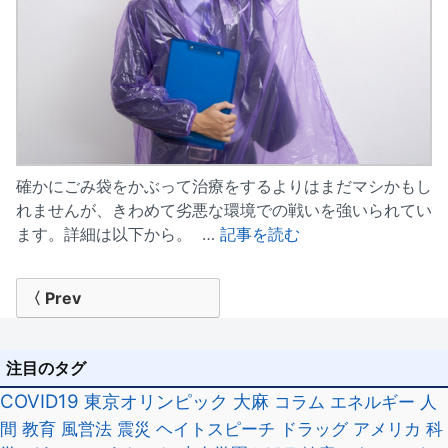
確かにごみ袋をかぶって治療をするよりはまだマシかもし
れませんが、きわめて劣悪な環境での戦いを強いられてい
ます。詳細は以下から。 …
記事を読む
投
〈 Prev
稿
ナ
注目のタグ
ビ
COVID19
東京オリンピック
大麻
コラム
エネルギー
人
間
教育
風営法
震災
ヘイトスピーチ
ドラッグ
アメリカ
科
ゲ