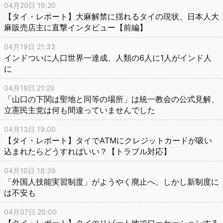
04月20日 16:20
【タイ・レポート】大麻解禁に揺れるタイの現状、日本人大
麻販売店主に直撃インタビュー【前編】
04月19日 21:33
インドついに人口世界一達成、人類の6人に1人がインド人
に
04月19日 21:20
「山口の下関は聖地と同等の場所」は統一教会の公式見解、
立憲民主党は何も間違っていませんでした
04月13日 19:00
【タイ・レポート】タイでATMにクレジットカードが吸い
込まれたらどうすればいい？【トラブル対応】
04月10日 18:39
「外国人技能実習制度」がようやく廃止へ、しかし新制度に
は不安も
04月07日 20:00