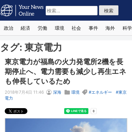
検
索:
政治
経済
労働
環境
社会
事件
海外
科学
タグ:
東京電力
東京電力が福島の火力発電所2機を長
期停止へ、電力需要も減少し再生エネ
も伸長しているため
2018年7月4日 11:46
深海
環境
エネルギー
東京
電力