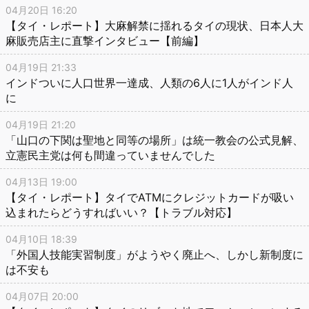
04月20日 16:20
【タイ・レポート】大麻解禁に揺れるタイの現状、日本人大
麻販売店主に直撃インタビュー【前編】
04月19日 21:33
インドついに人口世界一達成、人類の6人に1人がインド人
に
04月19日 21:20
「山口の下関は聖地と同等の場所」は統一教会の公式見解、
立憲民主党は何も間違っていませんでした
04月13日 19:00
【タイ・レポート】タイでATMにクレジットカードが吸い
込まれたらどうすればいい？【トラブル対応】
04月10日 18:39
「外国人技能実習制度」がようやく廃止へ、しかし新制度に
は不安も
04月07日 20:00