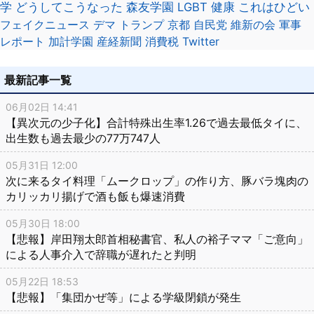
学
どうしてこうなった
森友学園
LGBT
健康
これはひどい
フェイクニュース
デマ
トランプ
京都
自民党
維新の会
軍事
レポート
加計学園
産経新聞
消費税
Twitter
最新記事一覧
06月02日 14:41
【異次元の少子化】合計特殊出生率1.26で過去最低タイに、
出生数も過去最少の77万747人
05月31日 12:00
次に来るタイ料理「ムークロップ」の作り方、豚バラ塊肉の
カリッカリ揚げで酒も飯も爆速消費
05月30日 18:00
【悲報】岸田翔太郎首相秘書官、私人の裕子ママ「ご意向」
による人事介入で辞職が遅れたと判明
05月22日 18:53
【悲報】「集団かぜ等」による学級閉鎖が発生