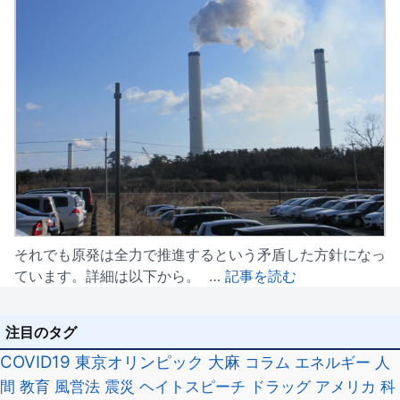
それでも原発は全力で推進するという矛盾した方針になっ
ています。詳細は以下から。 …
記事を読む
注目のタグ
COVID19
東京オリンピック
大麻
コラム
エネルギー
人
間
教育
風営法
震災
ヘイトスピーチ
ドラッグ
アメリカ
科