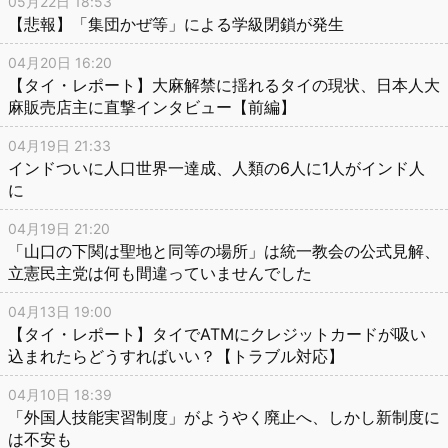
05月22日 18:53
【悲報】「集団かぜ等」による学級閉鎖が発生
04月20日 16:20
【タイ・レポート】大麻解禁に揺れるタイの現状、日本人大
麻販売店主に直撃インタビュー【前編】
04月19日 21:33
インドついに人口世界一達成、人類の6人に1人がインド人
に
04月19日 21:20
「山口の下関は聖地と同等の場所」は統一教会の公式見解、
立憲民主党は何も間違っていませんでした
04月13日 19:00
【タイ・レポート】タイでATMにクレジットカードが吸い
込まれたらどうすればいい？【トラブル対応】
04月10日 18:39
「外国人技能実習制度」がようやく廃止へ、しかし新制度に
は不安も