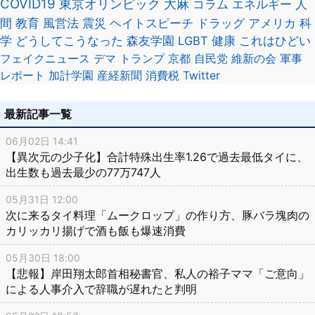
COVID19
東京オリンピック
大麻
コラム
エネルギー
人
間
教育
風営法
震災
ヘイトスピーチ
ドラッグ
アメリカ
科
学
どうしてこうなった
森友学園
LGBT
健康
これはひどい
フェイクニュース
デマ
トランプ
京都
自民党
維新の会
軍事
レポート
加計学園
産経新聞
消費税
Twitter
最新記事一覧
06月02日 14:41
【異次元の少子化】合計特殊出生率1.26で過去最低タイに、
出生数も過去最少の77万747人
05月31日 12:00
次に来るタイ料理「ムークロップ」の作り方、豚バラ塊肉の
カリッカリ揚げで酒も飯も爆速消費
05月30日 18:00
【悲報】岸田翔太郎首相秘書官、私人の裕子ママ「ご意向」
による人事介入で辞職が遅れたと判明