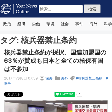
検
索:
政治
経済
労働
環境
社会
事件
海外
科学
タグ:
核兵器禁止条約
核兵器禁止条約が採択、国連加盟国の
63％が賛成も日本と全ての核保有国
は不参加
2017年7月8日 07:59
深海
海外
核兵器禁止条約
軍事