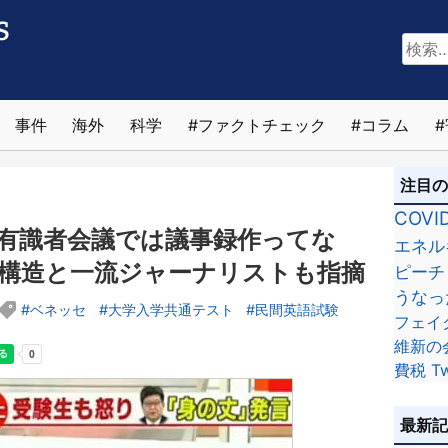
検
索:
事件
海外
科学
ファクトチェック
コラム
注目
COVI
有識者会議では議事録作ってな
エネル
構造と一流ジャーナリストも指摘
ピーチ
うなっ
ベネッセ
大学入学共通テスト
民間英語試験
フェイ
維新の
費税
Tw
最新