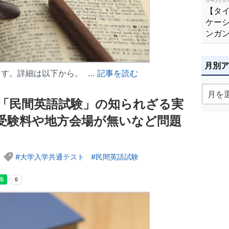
【タ
ケー
ンガ
月別
す。詳細は以下から。 …
記事を読む
た「民間英語試験」の知られざる実
受験料や地方会場が無いなど問題
大学入学共通テスト
民間英語試験