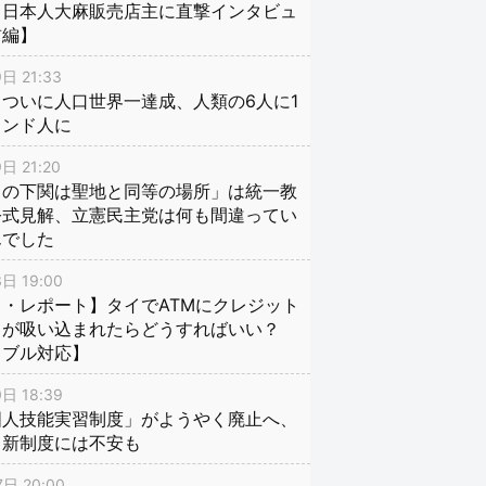
、日本人大麻販売店主に直撃インタビュ
前編】
日 21:33
ついに人口世界一達成、人類の6人に1
インド人に
日 21:20
口の下関は聖地と同等の場所」は統一教
公式見解、立憲民主党は何も間違ってい
んでした
日 19:00
・レポート】タイでATMにクレジット
ドが吸い込まれたらどうすればいい？
ラブル対応】
日 18:39
国人技能実習制度」がようやく廃止へ、
し新制度には不安も
日 20:00