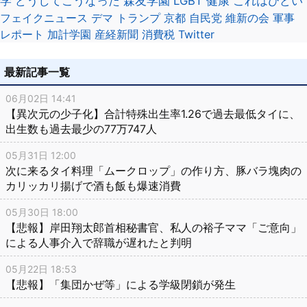
学
どうしてこうなった
森友学園
LGBT
健康
これはひどい
フェイクニュース
デマ
トランプ
京都
自民党
維新の会
軍事
レポート
加計学園
産経新聞
消費税
Twitter
最新記事一覧
06月02日 14:41
【異次元の少子化】合計特殊出生率1.26で過去最低タイに、
出生数も過去最少の77万747人
05月31日 12:00
次に来るタイ料理「ムークロップ」の作り方、豚バラ塊肉の
カリッカリ揚げで酒も飯も爆速消費
05月30日 18:00
【悲報】岸田翔太郎首相秘書官、私人の裕子ママ「ご意向」
による人事介入で辞職が遅れたと判明
05月22日 18:53
【悲報】「集団かぜ等」による学級閉鎖が発生