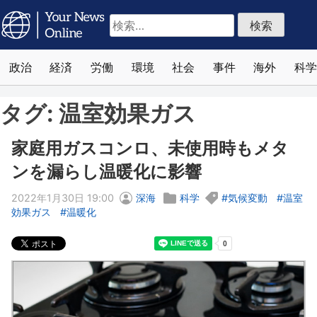
検
索:
政治
経済
労働
環境
社会
事件
海外
科学
タグ:
温室効果ガス
家庭用ガスコンロ、未使用時もメタ
ンを漏らし温暖化に影響
2022年1月30日 19:00
深海
科学
気候変動
温室
効果ガス
温暖化