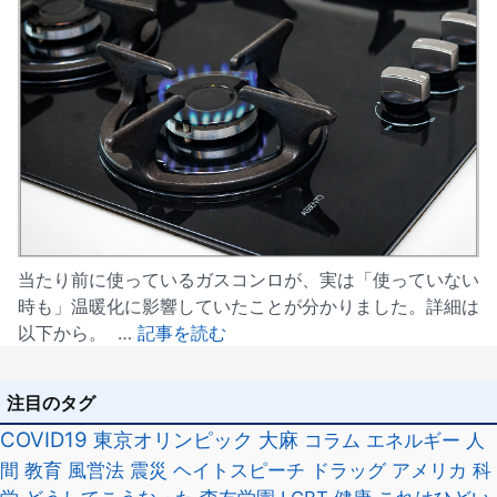
当たり前に使っているガスコンロが、実は「使っていない
時も」温暖化に影響していたことが分かりました。詳細は
以下から。 …
記事を読む
注目のタグ
COVID19
東京オリンピック
大麻
コラム
エネルギー
人
間
教育
風営法
震災
ヘイトスピーチ
ドラッグ
アメリカ
科