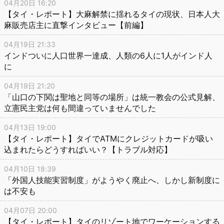
04月20日 16:20
【タイ・レポート】大麻解禁に揺れるタイの現状、日本人大
麻販売店主に直撃インタビュー【前編】
04月19日 21:33
インドついに人口世界一達成、人類の6人に1人がインド人
に
04月19日 21:20
「山口の下関は聖地と同等の場所」は統一教会の公式見解、
立憲民主党は何も間違っていませんでした
04月13日 19:00
【タイ・レポート】タイでATMにクレジットカードが吸い
込まれたらどうすればいい？【トラブル対応】
04月10日 18:39
「外国人技能実習制度」がようやく廃止へ、しかし新制度に
は不安も
04月07日 20:00
【タイ・レポート】タイのリゾート地でワーケーションする