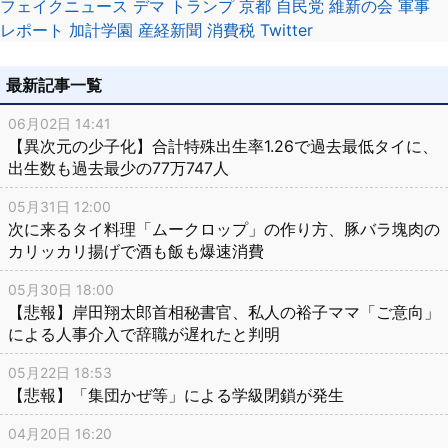
フェイクニュース
デマ
トランプ
京都
自民党
維新の会
軍事
レポート
加計学園
産経新聞
消費税
Twitter
最新記事一覧
06月02日 14:41
【異次元の少子化】合計特殊出生率1.26で過去最低タイに、
出生数も過去最少の77万747人
05月31日 12:00
次に来るタイ料理「ムークロップ」の作り方、豚バラ塊肉の
カリッカリ揚げで酒も飯も爆速消費
05月30日 18:00
【悲報】岸田翔太郎首相秘書官、私人の裕子ママ「ご意向」
による人事介入で辞職が遅れたと判明
05月22日 18:53
【悲報】「集団かぜ等」による学級閉鎖が発生
04月20日 16:20