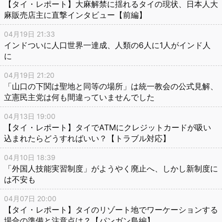
【タイ・レポート】大麻解禁に揺れるタイの現状、日本人大
麻販売店主に直撃インタビュー【前編】
04月19日 21:33
インドついに人口世界一達成、人類の6人に1人がインド人
に
04月19日 21:20
「山口の下関は聖地と同等の場所」は統一教会の公式見解、
立憲民主党は何も間違っていませんでした
04月13日 19:00
【タイ・レポート】タイでATMにクレジットカードが吸い
込まれたらどうすればいい？【トラブル対応】
04月10日 18:39
「外国人技能実習制度」がようやく廃止へ、しかし新制度に
は不安も
04月07日 20:00
【タイ・レポート】タイのリゾート地でワーケーションする
場合の準備と注意点は？【パンガン島編】