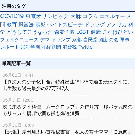
注目のタグ
COVID19
東京オリンピック
大麻
コラム
エネルギー
人
間
教育
風営法
震災
ヘイトスピーチ
ドラッグ
アメリカ
科
学
どうしてこうなった
森友学園
LGBT
健康
これはひどい
フェイクニュース
デマ
トランプ
京都
自民党
維新の会
軍事
レポート
加計学園
産経新聞
消費税
Twitter
最新記事一覧
06月02日 14:41
【異次元の少子化】合計特殊出生率1.26で過去最低タイに、
出生数も過去最少の77万747人
05月31日 12:00
次に来るタイ料理「ムークロップ」の作り方、豚バラ塊肉の
カリッカリ揚げで酒も飯も爆速消費
05月30日 18:00
【悲報】岸田翔太郎首相秘書官、私人の裕子ママ「ご意向」