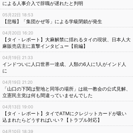
による人事介入で辞職が遅れたと判明
05月22日 18:53
【悲報】「集団かぜ等」による学級閉鎖が発生
04月20日 16:20
【タイ・レポート】大麻解禁に揺れるタイの現状、日本人大
麻販売店主に直撃インタビュー【前編】
04月19日 21:33
インドついに人口世界一達成、人類の6人に1人がインド人
に
04月19日 21:20
「山口の下関は聖地と同等の場所」は統一教会の公式見解、
立憲民主党は何も間違っていませんでした
04月13日 19:00
【タイ・レポート】タイでATMにクレジットカードが吸い
込まれたらどうすればいい？【トラブル対応】
04月10日 18:39