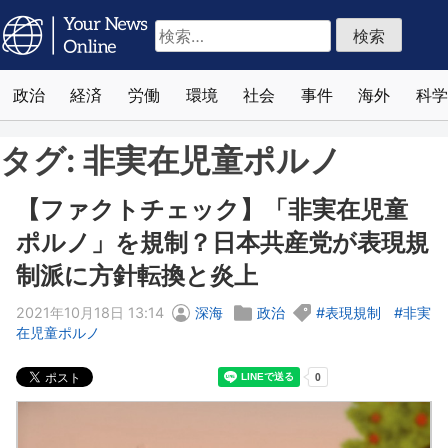
検
索:
政治
経済
労働
環境
社会
事件
海外
科学
タグ:
非実在児童ポルノ
【ファクトチェック】「非実在児童
ポルノ」を規制？日本共産党が表現規
制派に方針転換と炎上
2021年10月18日 13:14
深海
政治
表現規制
非実
在児童ポルノ