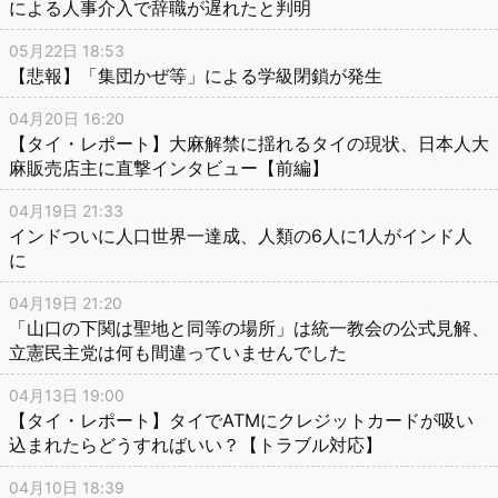
による人事介入で辞職が遅れたと判明
05月22日 18:53
【悲報】「集団かぜ等」による学級閉鎖が発生
04月20日 16:20
【タイ・レポート】大麻解禁に揺れるタイの現状、日本人大
麻販売店主に直撃インタビュー【前編】
04月19日 21:33
インドついに人口世界一達成、人類の6人に1人がインド人
に
04月19日 21:20
「山口の下関は聖地と同等の場所」は統一教会の公式見解、
立憲民主党は何も間違っていませんでした
04月13日 19:00
【タイ・レポート】タイでATMにクレジットカードが吸い
込まれたらどうすればいい？【トラブル対応】
04月10日 18:39