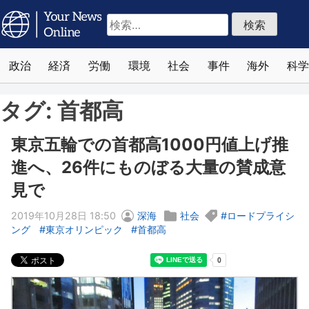
検
索:
政治
経済
労働
環境
社会
事件
海外
科学
タグ:
首都高
東京五輪での首都高1000円値上げ推
進へ、26件にものぼる大量の賛成意
見で
2019年10月28日 18:50
深海
社会
ロードプライシ
ング
東京オリンピック
首都高