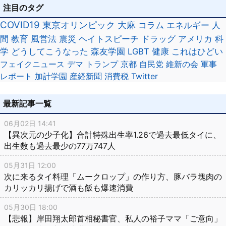
注目のタグ
COVID19
東京オリンピック
大麻
コラム
エネルギー
人
間
教育
風営法
震災
ヘイトスピーチ
ドラッグ
アメリカ
科
学
どうしてこうなった
森友学園
LGBT
健康
これはひどい
フェイクニュース
デマ
トランプ
京都
自民党
維新の会
軍事
レポート
加計学園
産経新聞
消費税
Twitter
最新記事一覧
06月02日 14:41
【異次元の少子化】合計特殊出生率1.26で過去最低タイに、
出生数も過去最少の77万747人
05月31日 12:00
次に来るタイ料理「ムークロップ」の作り方、豚バラ塊肉の
カリッカリ揚げで酒も飯も爆速消費
05月30日 18:00
【悲報】岸田翔太郎首相秘書官、私人の裕子ママ「ご意向」