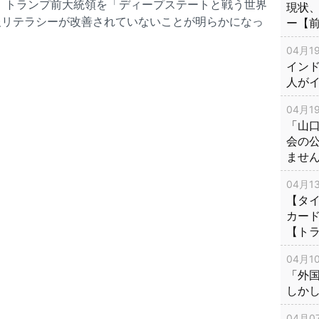
 トランプ前大統領を「ディープステートと戦う世界
現状
報リテラシーが改善されていないことが明らかになっ
ー【
04月19
インド
人が
04月19
「山
会の
ませ
04月13
【タイ
カー
【ト
04月10
「外
しか
04月07