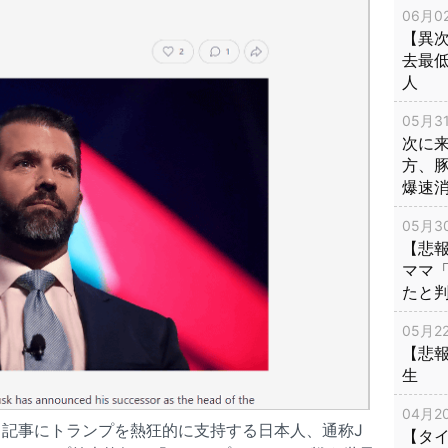
06月02
【異次
去最低
人
05月31
次に
方、
爆速
05月30
【悲
ママ
たと
05月22
【悲
生
04月20
記事にトランプを熱狂的に支持する日本人、通称J
【タ