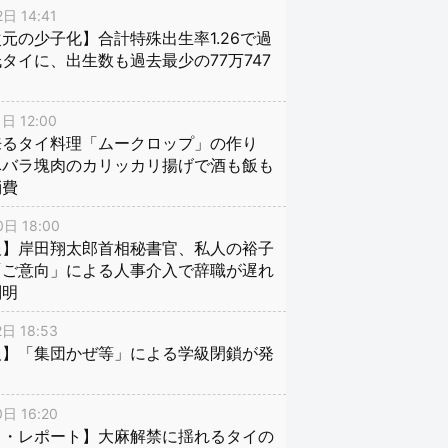
日 14:41
元の少子化】合計特殊出生率1.26で過
タイに、出生数も過去最少の77万747
日 12:00
来るタイ料理「ムークロップ」の作り
豚バラ塊肉のカリッカリ揚げで酒も飯も
消費
日 18:00
報】岸田翔太郎首相秘書官、私人の裕子
「ご意向」による人事介入で辞職が遅れ
判明
日 18:53
報】「集団かぜ等」による学級閉鎖が発
日 16:20
イ・レポート】大麻解禁に揺れるタイの