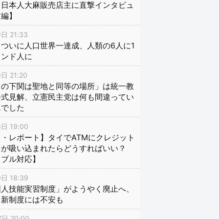
、日本人大麻販売店主に直撃インタビュ
前編】
日 21:33
ついに人口世界一達成、人類の6人に1
インド人に
日 21:20
口の下関は聖地と同等の場所」は統一教
公式見解、立憲民主党は何も間違ってい
んでした
日 19:00
・レポート】タイでATMにクレジット
ドが吸い込まれたらどうすればいい？
ラブル対応】
日 18:39
国人技能実習制度」がようやく廃止へ、
し新制度には不安も
日 20:00