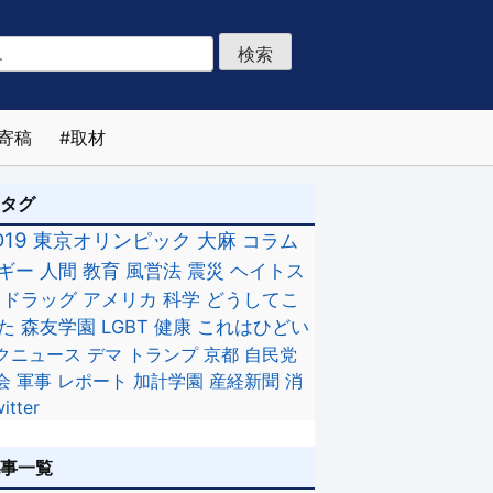
寄稿
取材
のタグ
D19
東京オリンピック
大麻
コラム
ギー
人間
教育
風営法
震災
ヘイトス
ドラッグ
アメリカ
科学
どうしてこ
た
森友学園
LGBT
健康
これはひどい
クニュース
デマ
トランプ
京都
自民党
会
軍事
レポート
加計学園
産経新聞
消
itter
記事一覧