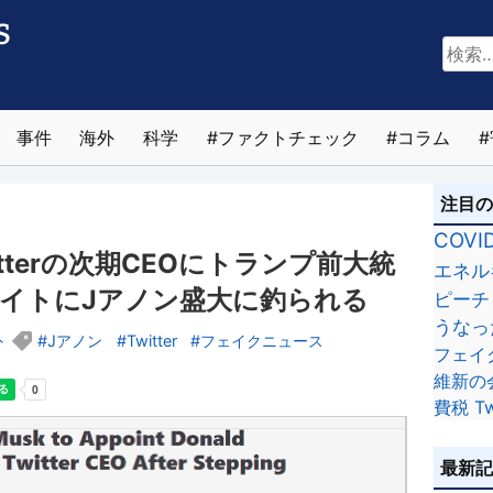
検
索:
事件
海外
科学
ファクトチェック
コラム
注目
COVI
tterの次期CEOにトランプ前大統
エネル
イトにJアノン盛大に釣られる
ピーチ
うなっ
外
Jアノン
Twitter
フェイクニュース
フェイ
維新の
費税
Tw
最新