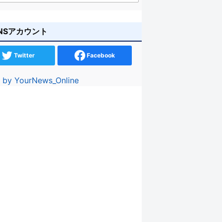
NSアカウント
Twitter
Facebook
 by YourNews_Online