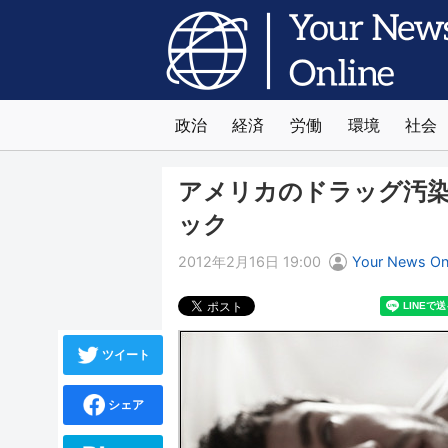
政治
経済
労働
環境
社会
アメリカのドラッグ汚
ック
2012年2月16日 19:00
Your News O
ツイート
シェア