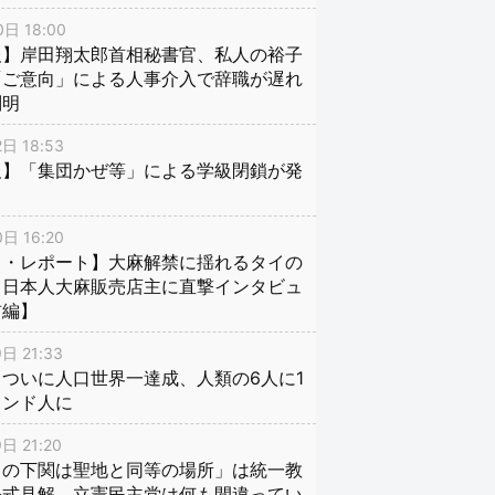
日 18:00
報】岸田翔太郎首相秘書官、私人の裕子
「ご意向」による人事介入で辞職が遅れ
判明
日 18:53
報】「集団かぜ等」による学級閉鎖が発
日 16:20
イ・レポート】大麻解禁に揺れるタイの
、日本人大麻販売店主に直撃インタビュ
前編】
日 21:33
ついに人口世界一達成、人類の6人に1
インド人に
日 21:20
口の下関は聖地と同等の場所」は統一教
公式見解、立憲民主党は何も間違ってい