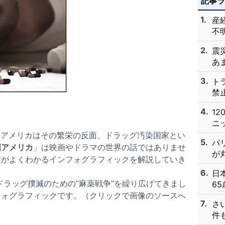
記事
産
不明
震
あま
ト
禁止
1
ニッ
大国アメリカはその繁栄の反面、ドラッグ汚染国家とい
パ
国アメリカ
」は映画やドラマの世界の話ではありませ
が丸
度がよくわかるインフォグラフィックを解説していき
日
ドラッグ撲滅のための“麻薬戦争”を繰り広げてきまし
65
フォグラフィックです。（クリックで画像のソースへ
さ
件も