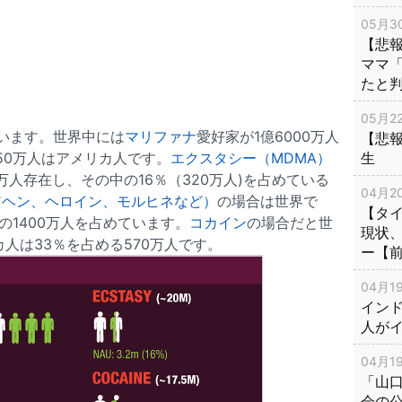
05月30
【悲
ママ
たと
05月22
います。世界中には
マリファナ
愛好家が1億6000万人
【悲
生
50万人はアメリカ人です。
エクスタシー（MDMA）
万人存在し、その中の16％（320万人)を占めている
04月20
アヘン、ヘロイン、モルヒネなど）
の場合は世界で
【タ
の1400万人を占めています。
コカイン
の場合だと世
現状
カ人は33％を占める570万人です。
ー【
04月19
インド
人が
04月19
「山
会の