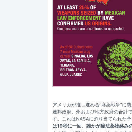
アメリカが推し進める“麻薬戦争”に費
連邦政府、州および地方政府の合計で4
す。これはNASAに割り当てられた
は19秒に一回、誰かが違法薬物絡み