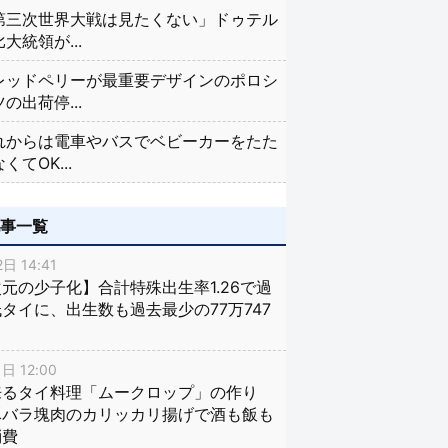
第三次世界大戦は見たくない」ドゥテル
大統領が...
レッドペリーが最重要デザインのポロシ
の出荷停...
れからは電車やバスでベビーカーをたた
くてOK...
記事一覧
日 14:41
元の少子化】合計特殊出生率1.26で過
タイに、出生数も過去最少の77万747
日 12:00
来るタイ料理「ムークロップ」の作り
豚バラ塊肉のカリッカリ揚げで酒も飯も
消費