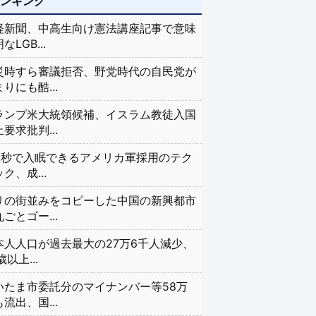
ランキング
経新聞、中高生向け憲法講座記事で意味
なLGB...
災時すら審議拒否、野党時代の自民党が
りにも酷...
ランプ米大統領候補、イスラム教徒入国
要求批判...
20秒で入眠できるアメリカ軍採用のテク
ク、成...
リの街並みをコピーした中国の新興都市
ごとゴー...
本人人口が過去最大の27万6千人減少、
歳以上...
いたま市委託分のマイナンバー等58万
流出、国...