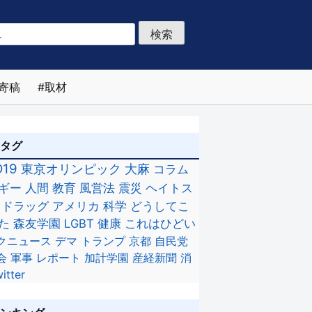
寄稿
取材
のタグ
D19
東京オリンピック
大麻
コラム
ギー
人間
教育
風営法
震災
ヘイトス
ドラッグ
アメリカ
科学
どうしてこ
た
森友学園
LGBT
健康
これはひどい
クニュース
デマ
トランプ
京都
自民党
会
軍事
レポート
加計学園
産経新聞
消
itter