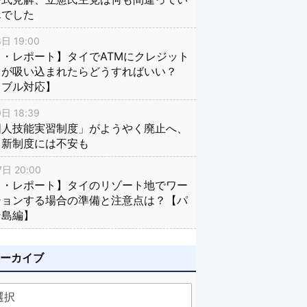
んでした
日 19:00
・レポート】タイでATMにクレジット
ドが吸い込まれたらどうすればいい？
ラブル対応】
日 18:39
国人技能実習制度」がようやく廃止へ、
し新制度には不安も
日 20:00
イ・レポート】タイのリゾート地でワー
ションする場合の準備と注意点は？【パ
ン島編】
アーカイブ