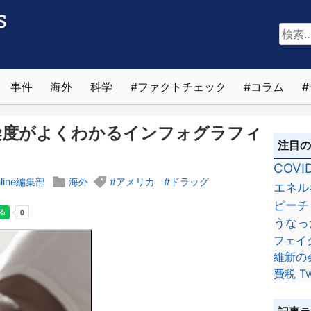
検
索:
事件
海外
科学
ファクトチェック
コラム
染度がよくわかるインフォグラフィ
注目
COVI
nline編集部
海外
アメリカ
ドラッグ
エネル
ピーチ
うなっ
フェイ
維新の
費税
Tw