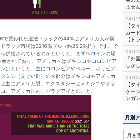
ませ
04月13
【タイ
カー
全体で買われた違法ドラッグの44％はアメリカ人が購
【ト
ラッグ市場は3216億ドル（約25.2兆円）です。で
04月10
から供給されているのかというと、まず
ヘロイン
の場
「外
生産されており、アメリカへはメキシコやコロンビア
しか
インはというと、主にコロンビアやペルー、ボリビア
ェタミン（覚せい剤）
の大部分はメキシコやアメリカ
04月07
D
は主にアメリカ製。エクスタシーはメキシコやオラ
【タ
シコ、アメリカ国内、パラグアイとのこと。
ケー
ンガ
月別