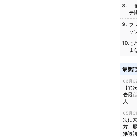
「
テ比
フ
ャツ
こ
まな
最新
06月02
【異次
去最低
人
05月31
次に
方、
爆速