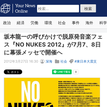
検
索:
政治
経済
労働
環境
社会
事件
海外
科学
坂本龍一の呼びかけで脱原発音楽フェ
ス『NO NUKES 2012』が7月7、8日
に幕張メッセで開催へ
2012年3月27日 16:30
深海
社会
東日本大震災