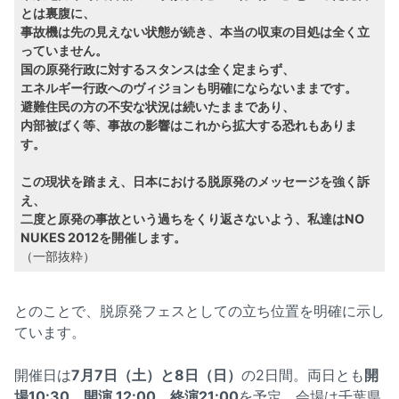
とは裏腹に、
事故機は先の見えない状態が続き、本当の収束の目処は全く立
っていません。
国の原発行政に対するスタンスは全く定まらず、
エネルギー行政へのヴィジョンも明確にならないままです。
避難住民の方の不安な状況は続いたままであり、
内部被ばく等、事故の影響はこれから拡大する恐れもありま
す。
この現状を踏まえ、日本における脱原発のメッセージを強く訴
え、
二度と原発の事故という過ちをくり返さないよう、私達はNO
NUKES 2012を開催します。
（一部抜粋）
とのことで、脱原発フェスとしての立ち位置を明確に示し
ています。
開催日は
7月7日（土）と8日（日）
の2日間。両日とも
開
場10:30、開演 12:00、終演21:00
を予定。会場は千葉県