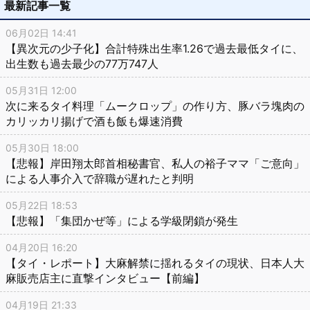
最新記事一覧
06月02日 14:41
【異次元の少子化】合計特殊出生率1.26で過去最低タイに、
出生数も過去最少の77万747人
05月31日 12:00
次に来るタイ料理「ムークロップ」の作り方、豚バラ塊肉の
カリッカリ揚げで酒も飯も爆速消費
05月30日 18:00
【悲報】岸田翔太郎首相秘書官、私人の裕子ママ「ご意向」
による人事介入で辞職が遅れたと判明
05月22日 18:53
【悲報】「集団かぜ等」による学級閉鎖が発生
04月20日 16:20
【タイ・レポート】大麻解禁に揺れるタイの現状、日本人大
麻販売店主に直撃インタビュー【前編】
04月19日 21:33