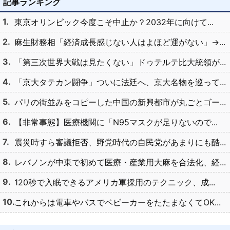
記事ランキング
東京オリンピック今度こそ中止か？2032年に向けて...
麻生財務相「経済成長感じない人はよほど運がない」→...
「第三次世界大戦は見たくない」ドゥテルテ比大統領が...
「京大タテカン闘争」ついに法廷へ、京大名物を巡って...
パリの街並みをコピーした中国の新興都市が丸ごとゴー...
【非常事態】医療機関に「N95マスクが足りないので...
震災時すら審議拒否、野党時代の自民党があまりにも酷...
レバノンが中東で初めて医療・産業用大麻を合法化、経...
120秒で入眠できるアメリカ軍採用のテクニック、成...
これからは電車やバスでベビーカーをたたまなくてOK...