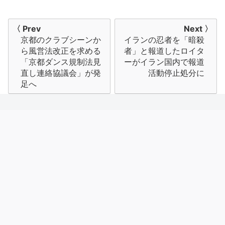
投
〈 Prev
Next 〉
京都のクラブシーンか
イランの忍者を「暗殺
稿
ら風営法改正を求める
者」と報道したロイタ
ナ
「京都ダンス規制法見
ーがイラン国内で報道
直し連絡協議会」が発
活動停止処分に
ビ
足へ
ゲ
ー
シ
ョ
ン