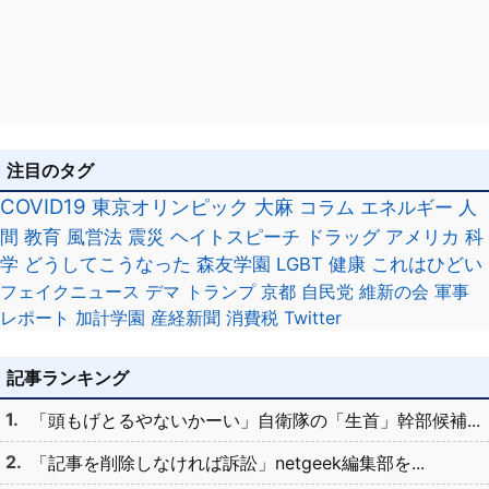
注目のタグ
COVID19
東京オリンピック
大麻
コラム
エネルギー
人
間
教育
風営法
震災
ヘイトスピーチ
ドラッグ
アメリカ
科
学
どうしてこうなった
森友学園
LGBT
健康
これはひどい
フェイクニュース
デマ
トランプ
京都
自民党
維新の会
軍事
レポート
加計学園
産経新聞
消費税
Twitter
記事ランキング
「頭もげとるやないかーい」自衛隊の「生首」幹部候補...
「記事を削除しなければ訴訟」netgeek編集部を...