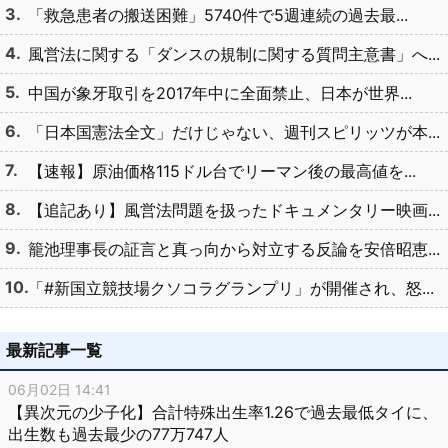
「救急患者の搬送困難」5740件で5週連続の過去最...
風営法に関する「ダンスの規制に関する質問主意書」へ...
中国が象牙取引を2017年中に全面禁止、日本が世界...
「日本国憲法全文」だけじゃない、週刊スピリッツが本...
【速報】原油価格115ドル台でリーマン後の最高値を...
【追記あり】風営法問題を扱ったドキュメンタリー映画...
籠池理事長の証言と真っ向から対立する反論を安倍昭恵...
「#新国立競技場クソコラグランプリ」が開催され、怒...
最新記事一覧
06月02日 14:41
【異次元の少子化】合計特殊出生率1.26で過去最低タイに、
出生数も過去最少の77万747人