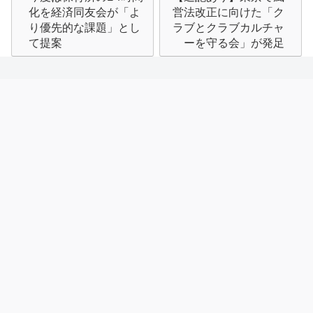
稿
化を経済同友会が「よ
営法改正に向けた「ク
ナ
り優先的な課題」とし
ラブとクラブカルチャ
て提案
ーを守る会」が発足
ビ
ゲ
ー
シ
ョ
ン