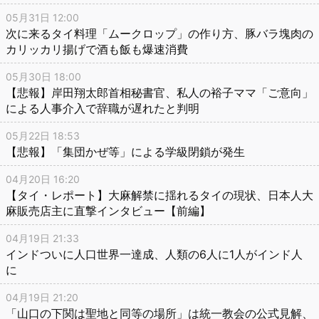
05月31日 12:00
次に来るタイ料理「ムークロップ」の作り方、豚バラ塊肉の
カリッカリ揚げで酒も飯も爆速消費
05月30日 18:00
【悲報】岸田翔太郎首相秘書官、私人の裕子ママ「ご意向」
による人事介入で辞職が遅れたと判明
05月22日 18:53
【悲報】「集団かぜ等」による学級閉鎖が発生
04月20日 16:20
【タイ・レポート】大麻解禁に揺れるタイの現状、日本人大
麻販売店主に直撃インタビュー【前編】
04月19日 21:33
インドついに人口世界一達成、人類の6人に1人がインド人
に
04月19日 21:20
「山口の下関は聖地と同等の場所」は統一教会の公式見解、