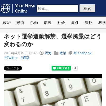
検
索:
政治
経済
労働
環境
社会
事件
海外
科学
ネット選挙運動解禁、選挙風景はどう
変わるのか
2013年4月19日 12:45
深海
政治
Facebook
Twitter
選挙