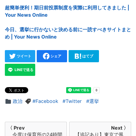
超簡単便利！期日前投票制度を実際に利用してきました |
Your News Online
今日、選挙に行かないと決める前に一読すべきサイトまと
め | Your News Online
ツイート
シェア
はてブ
LINEで送る
政治
Facebook
Twitter
選挙
投
〈 Prev
Next 〉
今度は保育所の24時間
【追記あり】東京で風