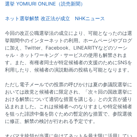
選挙 YOMIURI ONLINE（読売新聞）
ネット選挙解禁 改正法が成立 NHKニュース
今回の改正公職選挙法の成立により、可能となったのは選
挙期間中のインターネットの利用。ホームページやブログ
に加え、Twitter、Facebook、LINEARITYなどのソーシ
ャル・ネットワーキング・サービスの使用も解禁されま
す。また、有権者同士が特定候補者の支援のためにSNSを
利用したり、候補者の演説動画の投稿も可能となります。
ただし電子メールでの投票の呼びかけは夏の参議院選挙に
おいては政党と候補者に限定され、「次々回の国政選挙に
おける解禁について適切な措置を講じる」との文言が盛り
込まれました。これは候補者へのなりすましや特定候補者
を狙った誹謗中傷を防ぐための暫定的な措置で、参院選後
に修正、解禁の検討が行われる予定です。
オバマ大統領が当選に向けてネットを最大限に活用してい