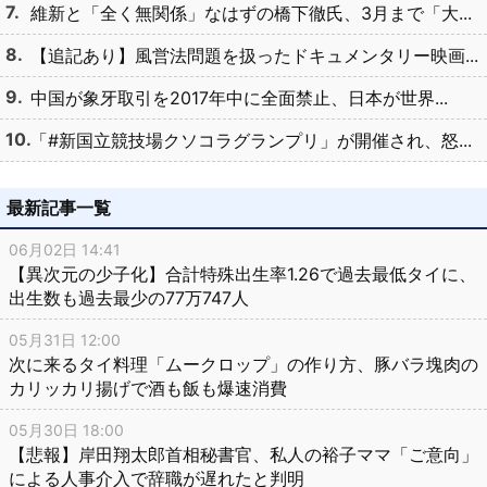
維新と「全く無関係」なはずの橋下徹氏、3月まで「大...
【追記あり】風営法問題を扱ったドキュメンタリー映画...
中国が象牙取引を2017年中に全面禁止、日本が世界...
「#新国立競技場クソコラグランプリ」が開催され、怒...
最新記事一覧
06月02日 14:41
【異次元の少子化】合計特殊出生率1.26で過去最低タイに、
出生数も過去最少の77万747人
05月31日 12:00
次に来るタイ料理「ムークロップ」の作り方、豚バラ塊肉の
カリッカリ揚げで酒も飯も爆速消費
05月30日 18:00
【悲報】岸田翔太郎首相秘書官、私人の裕子ママ「ご意向」
による人事介入で辞職が遅れたと判明