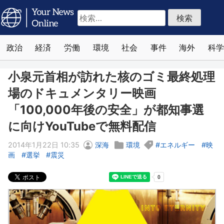
検
索:
政治
経済
労働
環境
社会
事件
海外
科学
小泉元首相が訪れた核のゴミ最終処理
場のドキュメンタリー映画
「100,000年後の安全」が都知事選
に向けYouTubeで無料配信
2014年1月22日 10:35
深海
環境
エネルギー
映
画
選挙
震災