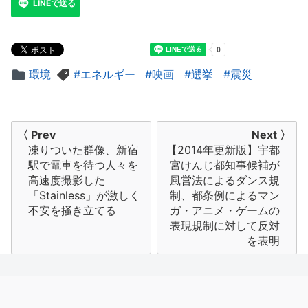
LINEで送る
環境
エネルギー
映画
選挙
震災
投
〈 Prev
Next 〉
凍りついた群像、新宿
【2014年更新版】宇都
稿
駅で電車を待つ人々を
宮けんじ都知事候補が
ナ
高速度撮影した
風営法によるダンス規
「Stainless」が激しく
制、都条例によるマン
ビ
不安を掻き立てる
ガ・アニメ・ゲームの
表現規制に対して反対
ゲ
を表明
ー
シ
ョ