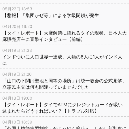
05月22日 18:53
【悲報】「集団かぜ等」による学級閉鎖が発生
04月20日 16:20
【タイ・レポート】大麻解禁に揺れるタイの現状、日本人大
麻販売店主に直撃インタビュー【前編】
04月19日 21:33
インドついに人口世界一達成、人類の6人に1人がインド人
に
04月19日 21:20
「山口の下関は聖地と同等の場所」は統一教会の公式見解、
立憲民主党は何も間違っていませんでした
04月13日 19:00
【タイ・レポート】タイでATMにクレジットカードが吸い
込まれたらどうすればいい？【トラブル対応】
04月10日 18:39
「外国人技能実習制度」がようやく廃止へ、しかし新制度に