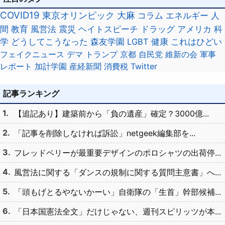
COVID19
東京オリンピック
大麻
コラム
エネルギー
人
間
教育
風営法
震災
ヘイトスピーチ
ドラッグ
アメリカ
科
学
どうしてこうなった
森友学園
LGBT
健康
これはひどい
フェイクニュース
デマ
トランプ
京都
自民党
維新の会
軍事
レポート
加計学園
産経新聞
消費税
Twitter
記事ランキング
【追記あり】建築前から「負の遺産」確定？3000億...
「記事を削除しなければ訴訟」netgeek編集部を...
フレッドペリーが最重要デザインのポロシャツの出荷停...
風営法に関する「ダンスの規制に関する質問主意書」へ...
「頭もげとるやないかーい」自衛隊の「生首」幹部候補...
「日本国憲法全文」だけじゃない、週刊スピリッツが本...