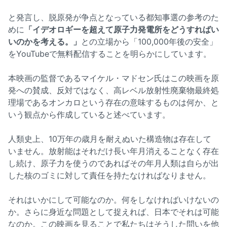
と発言し、脱原発が争点となっている都知事選の参考のた
めに
「イデオロギーを超えて原子力発電所をどうすればい
いのかを考える。」
との立場から「100,000年後の安全」
をYouTubeで無料配信することを明らかにしています。
本映画の監督であるマイケル・マドセン氏はこの映画を原
発への賛成、反対ではなく、高レベル放射性廃棄物最終処
理場であるオンカロという存在の意味するものは何か、と
いう観点から作成していると述べています。
人類史上、10万年の歳月を耐えぬいた構造物は存在して
いません。放射能はそれだけ長い年月消えることなく存在
し続け、原子力を使うのであればその年月人類は自らが出
した核のゴミに対して責任を持たなければなりません。
それはいかにして可能なのか。何をしなければいけないの
か。さらに身近な問題として捉えれば、日本でそれは可能
なのか。この映画を見ることで私たちはそうした問いを他