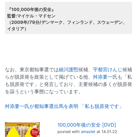
『100,000年後の安全』
監督:マイケル・マドセン
（2009年/79分/デンマーク、フィンランド、スウェーデン、
イタリア）
なお、東京都知事選では
細川護煕
候補、
宇都宮けんじ
候補
らが脱原発を政策として掲げている他、
舛添要一
氏も「私
も脱原発です」と発言しており、主要候補の多くが脱原発
を謳うという事態になっています。
舛添要一氏が都知事選出馬を表明 「私も脱原発です」
100,000年後の安全 [DVD]
posted with
amazlet
at 14.01.22