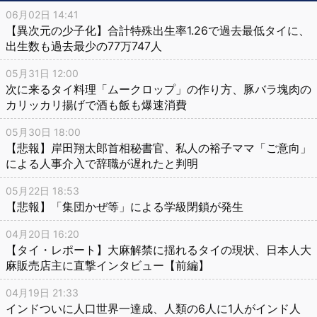
06月02日 14:41
【異次元の少子化】合計特殊出生率1.26で過去最低タイに、
出生数も過去最少の77万747人
05月31日 12:00
次に来るタイ料理「ムークロップ」の作り方、豚バラ塊肉の
カリッカリ揚げで酒も飯も爆速消費
05月30日 18:00
【悲報】岸田翔太郎首相秘書官、私人の裕子ママ「ご意向」
による人事介入で辞職が遅れたと判明
05月22日 18:53
【悲報】「集団かぜ等」による学級閉鎖が発生
04月20日 16:20
【タイ・レポート】大麻解禁に揺れるタイの現状、日本人大
麻販売店主に直撃インタビュー【前編】
04月19日 21:33
インドついに人口世界一達成、人類の6人に1人がインド人