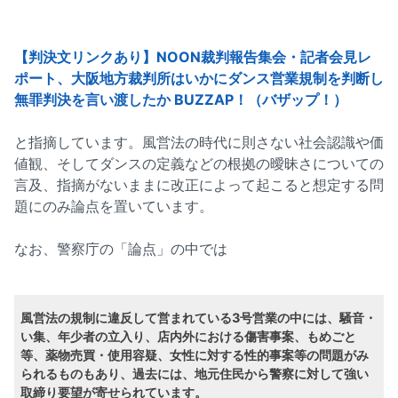
【判決文リンクあり】NOON裁判報告集会・記者会見レ
ポート、大阪地方裁判所はいかにダンス営業規制を判断し
無罪判決を言い渡したか BUZZAP！（バザップ！）
と指摘しています。風営法の時代に則さない社会認識や価
値観、そしてダンスの定義などの根拠の曖昧さについての
言及、指摘がないままに改正によって起こると想定する問
題にのみ論点を置いています。
なお、警察庁の「論点」の中では
風営法の規制に違反して営まれている3号営業の中には、騒音・
い集、年少者の立入り、店内外における傷害事案、もめごと
等、薬物売買・使用容疑、女性に対する性的事案等の問題がみ
られるものもあり、過去には、地元住民から警察に対して強い
取締り要望が寄せられています。