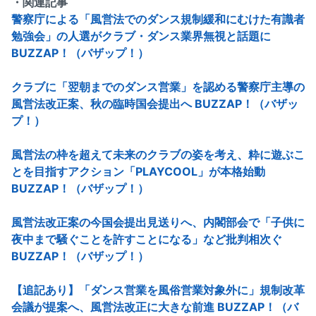
・関連記事
警察庁による「風営法でのダンス規制緩和にむけた有識者
勉強会」の人選がクラブ・ダンス業界無視と話題に
BUZZAP！（バザップ！）
クラブに「翌朝までのダンス営業」を認める警察庁主導の
風営法改正案、秋の臨時国会提出へ BUZZAP！（バザッ
プ！）
風営法の枠を超えて未来のクラブの姿を考え、粋に遊ぶこ
とを目指すアクション「PLAYCOOL」が本格始動
BUZZAP！（バザップ！）
風営法改正案の今国会提出見送りへ、内閣部会で「子供に
夜中まで騒ぐことを許すことになる」など批判相次ぐ
BUZZAP！（バザップ！）
【追記あり】「ダンス営業を風俗営業対象外に」規制改革
会議が提案へ、風営法改正に大きな前進 BUZZAP！（バ