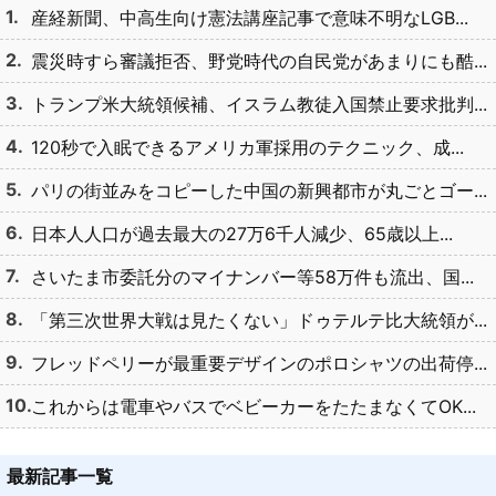
産経新聞、中高生向け憲法講座記事で意味不明なLGB...
震災時すら審議拒否、野党時代の自民党があまりにも酷...
トランプ米大統領候補、イスラム教徒入国禁止要求批判...
120秒で入眠できるアメリカ軍採用のテクニック、成...
パリの街並みをコピーした中国の新興都市が丸ごとゴー...
日本人人口が過去最大の27万6千人減少、65歳以上...
さいたま市委託分のマイナンバー等58万件も流出、国...
「第三次世界大戦は見たくない」ドゥテルテ比大統領が...
フレッドペリーが最重要デザインのポロシャツの出荷停...
これからは電車やバスでベビーカーをたたまなくてOK...
最新記事一覧