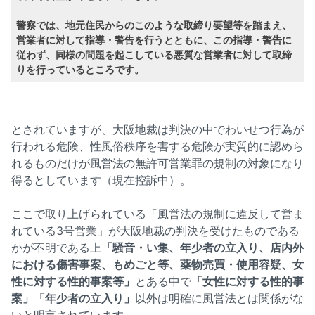
警察では、地元住民からのこのような取締り要望等を踏まえ、
営業者に対して指導・警告を行うとともに、この指導・警告に
従わず、同様の問題を起こしている悪質な営業者に対して取締
りを行っているところです。
とされていますが、大阪地裁は判決の中でわいせつ行為が
行われる危険、性風俗秩序を害する危険が実質的に認めら
れるものだけが風営法の無許可営業罪の規制の対象になり
得るとしています（現在控訴中）。
ここで取り上げられている「風営法の規制に違反して営ま
れている3号営業」が大阪地裁の判決を受けたものである
かが不明である上
「騒音・い集、年少者の立入り、店内外
における傷害事案、もめごと等、薬物売買・使用容疑、女
性に対する性的事案等」
とある中で
「女性に対する性的事
案」「年少者の立入り」
以外は明確に風営法とは関係がな
いと明言されています。