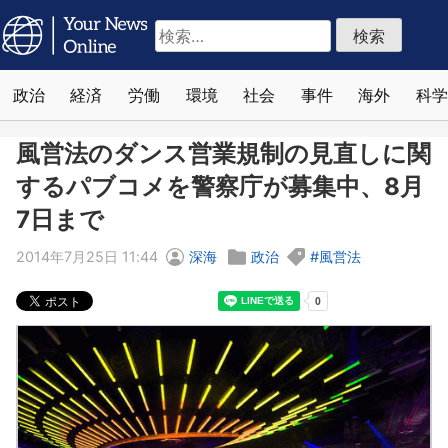
検
索:
政治
経済
労働
環境
社会
事件
海外
科学
風営法のダンス営業規制の見直しに関
するパブコメを警察庁が募集中、8月
7日まで
2014年7月25日 11:44
深海
政治
風営法