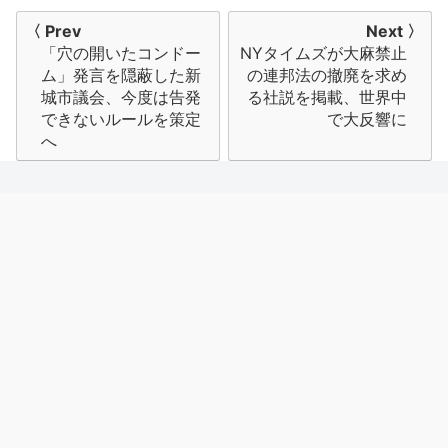
投
〈 Prev
Next 〉
「穴の開いたコンドー
NYタイムズが大麻禁止
稿
ム」発言を隠蔽した新
の連邦法の撤廃を求め
ナ
城市議会、今度は告発
る社説を掲載、世界中
できないルールを策定
で大反響に
ビ
へ
ゲ
ー
シ
ョ
ン