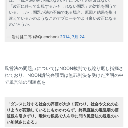
は、「風営法の何が問題なのか」についての言及はない。
「改正に伴って出現するかもしれない問題」の対処を問うて
いる。しかし問題が法の不備である場合、原因と結果を取り
違えているかのようなこのアプローチでより良い改正になる
のだろうか。
— 岩村健二郎 (@Quenchan)
2014, 7月 24
風営法の問題点についてはNOON裁判でも繰り返し指摘さ
れており、NOON訴訟弁護団は無罪判決を受けた声明の中
で風営法の問題点を
「ダンスに対する社会の評価が大きく変わり、社会や文化のあ
りようが変動しているにもかかわらず、終戦直後の混乱期の価
値観を引きずり、曖昧な根拠で人を罪に問う風営法の規定のい
い加減さにある」