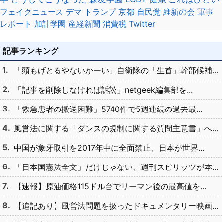
フェイクニュース
デマ
トランプ
京都
自民党
維新の会
軍事
レポート
加計学園
産経新聞
消費税
Twitter
記事ランキング
「頭もげとるやないかーい」自衛隊の「生首」幹部候補...
「記事を削除しなければ訴訟」netgeek編集部を...
「救急患者の搬送困難」5740件で5週連続の過去最...
風営法に関する「ダンスの規制に関する質問主意書」へ...
中国が象牙取引を2017年中に全面禁止、日本が世界...
「日本国憲法全文」だけじゃない、週刊スピリッツが本...
【速報】原油価格115ドル台でリーマン後の最高値を...
【追記あり】風営法問題を扱ったドキュメンタリー映画...