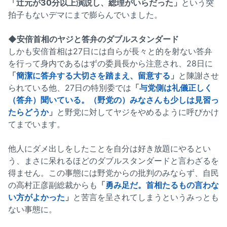
「辻元が30分以上演説し、総理がいらだった」
という突
拍子もないデマにまで膨らんでいました。
◆安倍首相のヤジと答弁のダブルスタンダード
しかも安倍首相は27日には自らが長々と的を射ない答弁
を行って身内であるはずの委員長から注意され、28日に
「
簡潔に答弁する大切さを踏まえ、留意する
」
と陳謝させ
られている他、27日の特別委では
「
与党側は礼儀正しく
（答弁）聞いている。（野党の）みなさんも少しは見習っ
たらどうか
」
と野党に対してヤジをやめるように呼びかけ
てまでいます。
他人にダメ出しをしたことを自分は好き放題にやるとい
う、まさに呆れるほどのダブルスタンダードと言わざるを
得ません。この事態には野党からの批判のみならず、自民
の高村正彦副総裁からも
「
勇み足だ。首相たるもの言わな
い方がよかった
」
と苦言を呈されてしまうというみっとも
ない事態に。