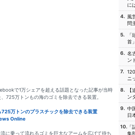
には
風
問主
「
首」
名
ント
1
ニッ
Facebookで1万シェアを超える話題となった記事が当時
【
ンタ
案した、725万トンもの海のゴミを除去できる装置。
中
ら725万トンのプラスチックを除去できる装置
日本
ews Online
「
海流に乗って流れるゴミを巨大なアームを広げて待ち
集部