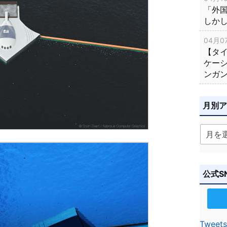
「外
しか
04月07
【タ
ケー
ンガ
月別
公式S
Tweets