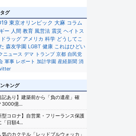
のタグ
D19
東京オリンピック
大麻
コラム
ギー
人間
教育
風営法
震災
ヘイトス
ドラッグ
アメリカ
科学
どうしてこ
た
森友学園
LGBT
健康
これはひどい
クニュース
デマ
トランプ
京都
自民党
会
軍事
レポート
加計学園
産経新聞
消
itter
ランキング
追記あり】建築前から「負の遺産」確
3000億...
新型コロナ】自営業・フリーランス保護
「日額4...
人気のカクテル「レッドブルウォッカ」