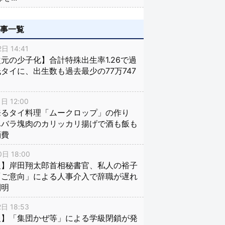
記事一覧
日 14:41
元の少子化】合計特殊出生率1.26で過
タイに、出生数も過去最少の77万747
日 12:00
来るタイ料理「ムークロップ」の作り
豚バラ塊肉のカリッカリ揚げで酒も飯も
消費
日 18:00
報】岸田翔太郎首相秘書官、私人の裕子
「ご意向」による人事介入で辞職が遅れ
判明
日 18:53
報】「集団かぜ等」による学級閉鎖が発