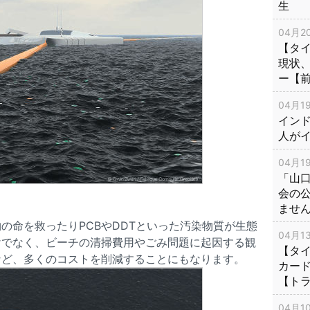
生
04月20
【タ
現状
ー【
04月19
インド
人が
04月19
「山
会の
ませ
の命を救ったりPCBやDDTといった汚染物質が生態
04月13
けでなく、ビーチの清掃費用やごみ問題に起因する観
【タイ
など、多くのコストを削減することにもなります。
カー
【ト
04月10