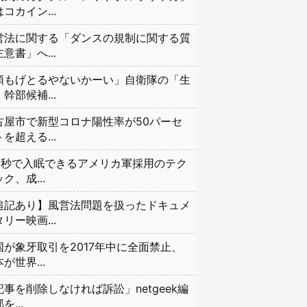
コカイン...
営法に関する「ダンスの規制に関する質
意書」へ...
頭もげとるやないかーい」自衛隊の「生
幹部候補...
古屋市で新型コロナ陽性率が50パーセ
を超える...
20秒で入眠できるアメリカ軍採用のテク
ク、成...
追記あり】風営法問題を扱ったドキュメ
リー映画...
国が象牙取引を2017年中に全面禁止、
が世界...
記事を削除しなければ訴訟」netgeek編
を...