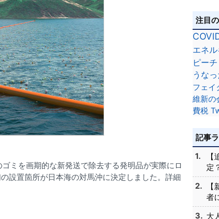
注目
COVI
エネル
ピーチ
うなっ
フェイ
維新の
費税
Tw
記事
【
海のゴミを画期的な新発送で除去する発明品が実際にロ
定？
初の設置箇所が日本海の対馬沖に決定しました。詳細
【
者に
大