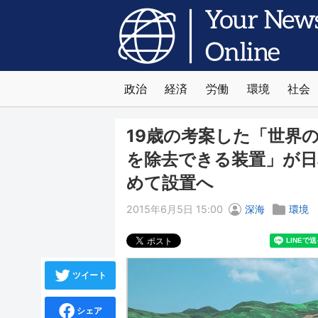
政治
経済
労働
環境
社会
19歳の考案した「世界
を除去できる装置」が日
めて設置へ
2015年6月5日 15:00
深海
環境
ツイート
シェア