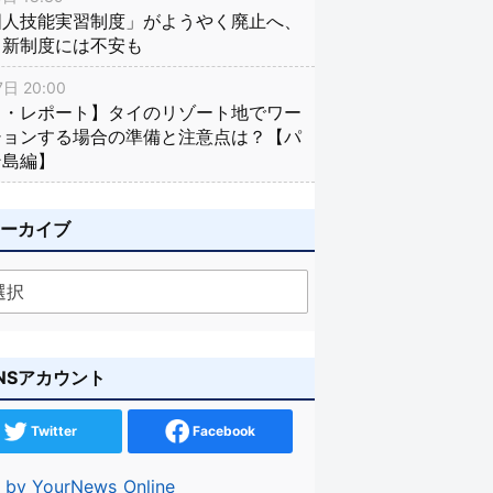
国人技能実習制度」がようやく廃止へ、
し新制度には不安も
日 20:00
イ・レポート】タイのリゾート地でワー
ションする場合の準備と注意点は？【パ
ン島編】
アーカイブ
NSアカウント
Twitter
Facebook
 by YourNews_Online