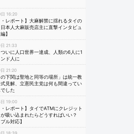
日 16:20
イ・レポート】大麻解禁に揺れるタイの
、日本人大麻販売店主に直撃インタビュ
前編】
日 21:33
ついに人口世界一達成、人類の6人に1
インド人に
日 21:20
口の下関は聖地と同等の場所」は統一教
公式見解、立憲民主党は何も間違ってい
んでした
日 19:00
・レポート】タイでATMにクレジット
ドが吸い込まれたらどうすればいい？
ラブル対応】
日 18:39