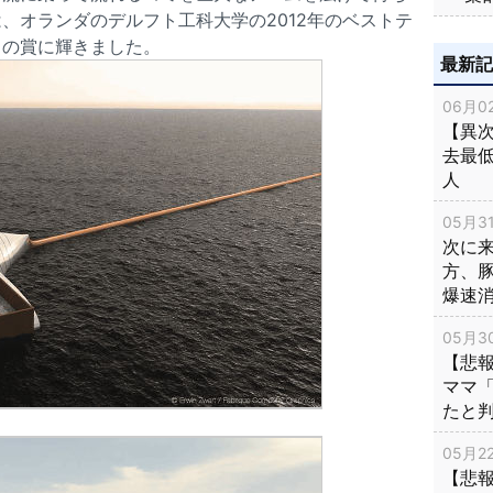
、オランダのデルフト工科大学の2012年のベストテ
くの賞に輝きました。
最新
06月02
【異次
去最低
人
05月31
次に
方、
爆速
05月30
【悲
ママ
たと
05月22
【悲