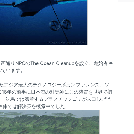
通りNPOのThe Ocean Cleanupを設立、創始者件
しています。
されたアジア最大のテクノロジー系カンファレンス、ソ
016年の前半に日本海の対馬沖にこの装置を世界で初
。対馬では漂着するプラスチックゴミが人口1人当た
治体では解決策を模索中でした。