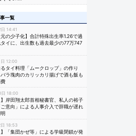
記事一覧
日 14:41
元の少子化】合計特殊出生率1.26で過
タイに、出生数も過去最少の77万747
日 12:00
来るタイ料理「ムークロップ」の作り
豚バラ塊肉のカリッカリ揚げで酒も飯も
消費
日 18:00
報】岸田翔太郎首相秘書官、私人の裕子
「ご意向」による人事介入で辞職が遅れ
判明
日 18:53
報】「集団かぜ等」による学級閉鎖が発