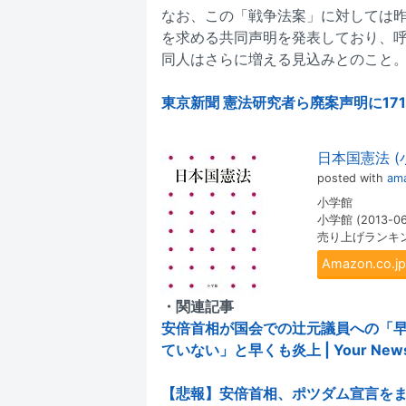
なお、この「戦争法案」に対しては昨
を求める共同声明を発表しており、呼
同人はさらに増える見込みとのこと
東京新聞 憲法研究者ら廃案声明に171人 
日本国憲法 
posted with
ama
小学館
小学館 (2013-06
売り上げランキング
Amazon.co
・関連記事
安倍首相が国会での辻元議員への「
ていない」と早くも炎上 | Your News 
【悲報】安倍首相、ポツダム宣言をまとも