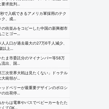
要求批判...
20秒で入眠できるアメリカ軍採用のテク
ク、成...
リの街並みをコピーした中国の新興都市
ごとゴー...
本人人口が過去最大の27万6千人減少、
歳以上...
いたま市委託分のマイナンバー等58万
流出、国...
第三次世界大戦は見たくない」ドゥテル
大統領が...
レッドペリーが最重要デザインのポロシ
の出荷停...
れからは電車やバスでベビーカーをたた
くてOK...