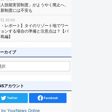
国人技能実習制度」がようやく廃止へ、
し新制度には不安も
日 20:00
イ・レポート】タイのリゾート地でワー
ションする場合の準備と注意点は？【パ
ン島編】
アーカイブ
NSアカウント
Twitter
Facebook
 by YourNews_Online