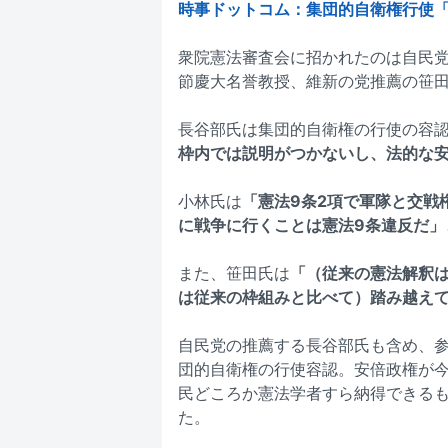
時事ドットコム：集団的自衛権行使「
衆院憲法審査会に招かれたのは自民
節慶大名誉教授、維新の党推薦の笹田
長谷部氏は集団的自衛権の行使の容
枠内では説明がつかないし、法的な
小林氏は
「憲法9条2項で軍隊と交戦
に戦争に行くことは憲法9条違反だ」
また、笹田氏は
「（従来の憲法解釈
は従来の枠組みと比べて）踏み越え
自民党の推薦する長谷部氏も含め、
団的自衛権の行使容認。安倍政権が
民どころか憲法学者すら納得できる
た。