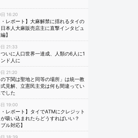
日 16:20
イ・レポート】大麻解禁に揺れるタイの
、日本人大麻販売店主に直撃インタビュ
前編】
日 21:33
ついに人口世界一達成、人類の6人に1
インド人に
日 21:20
口の下関は聖地と同等の場所」は統一教
公式見解、立憲民主党は何も間違ってい
んでした
日 19:00
・レポート】タイでATMにクレジット
ドが吸い込まれたらどうすればいい？
ラブル対応】
日 18:39