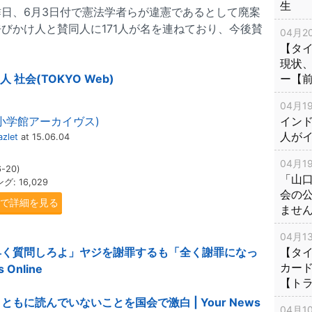
生
日、6月3日付で憲法学者らが違憲であるとして廃案
びかけ人と賛同人に171人が名を連ねており、今後賛
04月20
。
【タ
現状
社会(TOKYO Web)
ー【
04月19
(小学館アーカイヴス)
インド
人が
zlet
at 15.06.04
04月19
-20)
「山
: 16,029
会の
.jpで詳細を見る
ませ
04月13
早く質問しろよ」ヤジを謝罪するも「全く謝罪になっ
【タイ
カー
Online
【ト
に読んでいないことを国会で激白 | Your News
04月10