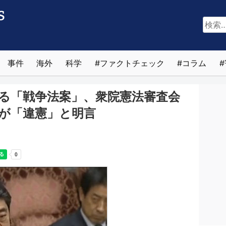
検
索:
事件
海外
科学
ファクトチェック
コラム
る「戦争法案」、衆院憲法審査会
が「違憲」と明言