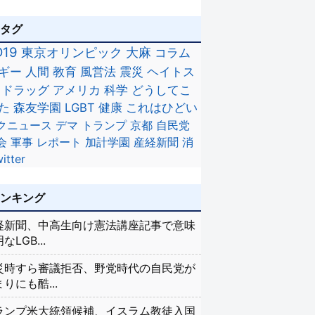
のタグ
D19
東京オリンピック
大麻
コラム
ギー
人間
教育
風営法
震災
ヘイトス
ドラッグ
アメリカ
科学
どうしてこ
た
森友学園
LGBT
健康
これはひどい
クニュース
デマ
トランプ
京都
自民党
会
軍事
レポート
加計学園
産経新聞
消
itter
ランキング
経新聞、中高生向け憲法講座記事で意味
なLGB...
災時すら審議拒否、野党時代の自民党が
りにも酷...
ランプ米大統領候補、イスラム教徒入国