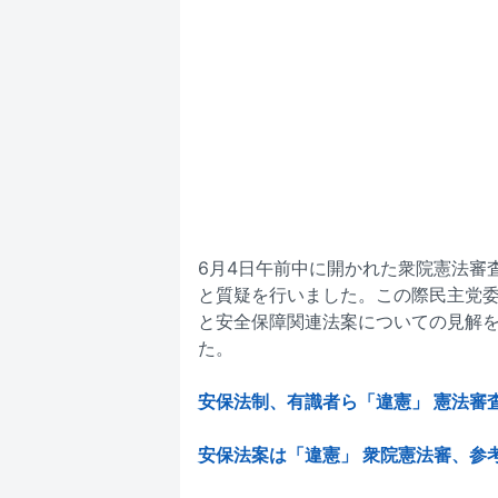
6月4日午前中に開かれた衆院憲法審
と質疑を行いました。この際民主党
と安全保障関連法案についての見解を
た。
安保法制、有識者ら「違憲」 憲法審
安保法案は「違憲」 衆院憲法審、参