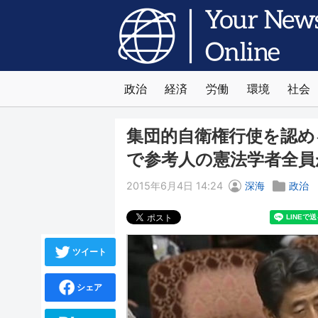
政治
経済
労働
環境
社会
集団的自衛権行使を認め
で参考人の憲法学者全員
2015年6月4日 14:24
深海
政治
ツイート
シェア