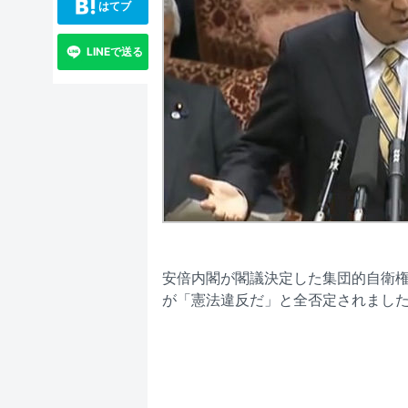
はてブ
LINEで送る
安倍内閣が閣議決定した集団的自衛
が「憲法違反だ」と全否定されまし