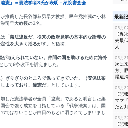
違憲」＝憲法学者3氏が表明－衆院審査会
党が推薦した長谷部恭男早大教授、民主党推薦の小林
最新
栄司早大教授の3名。
06月02
【異次
認は
「憲法違反だ。従来の政府見解の基本的な論理の
去最低
安定性を大きく揺るがす」
と指摘。
人
権が与えられていない。仲間の国を助けるために海外
05月31
次に
として9条改正を訴えました。
方、
爆速
は）ぎりぎりのところで保ってきていた。（安保法案
てしまっており、違憲だ」
としています。
05月30
【悲
参加した憲法学者が全員「違憲」であると明言した集
ママ
今国会で強く成立を目指している「戦争法案」は、国
たと
ものではないことが白日のもとに晒されてしまいまし
05月22
【悲