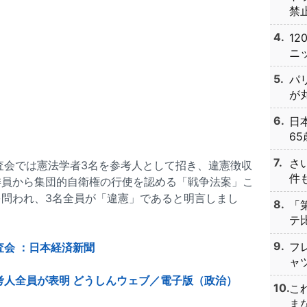
禁止
1
ニッ
パ
が丸
日
65
さ
査会では憲法学者3名を参考人として招き、違憲徴収
件も
委員から集団的自衛権の行使を認める「戦争法案」こ
問われ、3名全員が「違憲」であると明言しまし
「
テ比
フ
査会 ：日本経済新聞
ャツ
考人全員が表明 どうしんウェブ／電子版（政治）
こ
まな