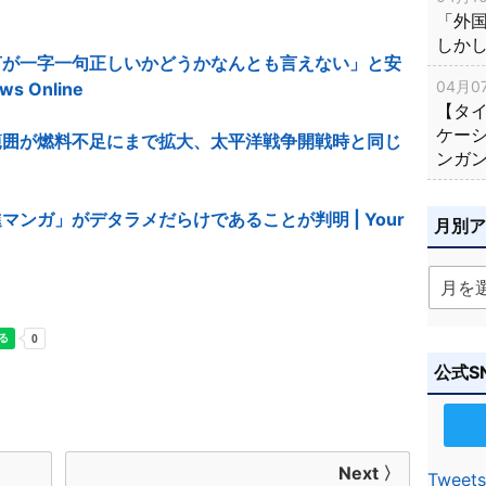
「外
しか
言が一字一句正しいかどうかなんとも言えない」と安
04月07
 Online
【タ
ケー
範囲が燃料不足にまで拡大、太平洋戦争開戦時と同じ
ンガ
ンガ」がデタラメだらけであることが判明 | Your
月別
公式S
Next 〉
Tweets