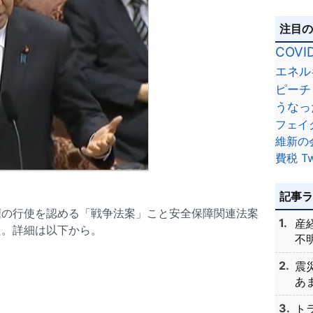
注目
COVI
エネル
ピーチ
うなっ
フェイ
維新の
費税
Tw
記事
権の行使を認める「戦争法案」こと安全保障関連法案
産
た。詳細は以下から。
不明
震
あま
ト