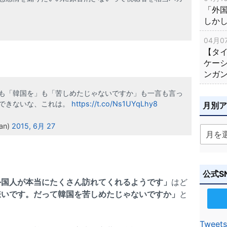
「外
しか
04月07
【タ
ケー
ンガ
も「韓国を」も「苦しめたじゃないですか」も一言も言っ
できないな、これは。
https://t.co/Ns1UYqLhy8
月別
an)
2015, 6月 27
公式S
外国人が本当にたくさん訪れてくれるようです」
はど
嫌いです。だって韓国を苦しめたじゃないですか」
と
Tweets