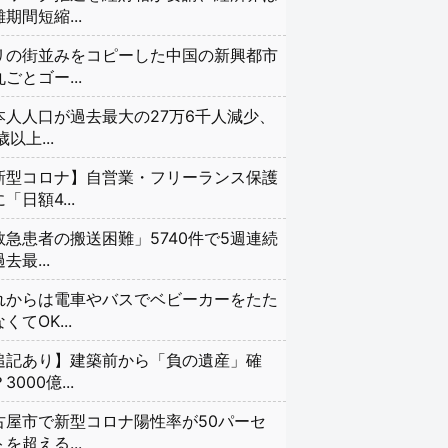
期間短縮...
リの街並みをコピーした中国の新興都市
ごとゴー...
本人人口が過去最大の27万6千人減少、
歳以上...
新型コロナ】自営業・フリーランス保護
「日額4...
救急患者の搬送困難」5740件で5週連続
去最...
れからは電車やバスでベビーカーをたた
くてOK...
追記あり】建築前から「負の遺産」確
3000億...
古屋市で新型コロナ陽性率が50パーセ
を超える...