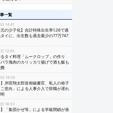
記事一覧
日 14:41
元の少子化】合計特殊出生率1.26で過
タイに、出生数も過去最少の77万747
日 12:00
来るタイ料理「ムークロップ」の作り
豚バラ塊肉のカリッカリ揚げで酒も飯も
消費
日 18:00
報】岸田翔太郎首相秘書官、私人の裕子
「ご意向」による人事介入で辞職が遅れ
判明
日 18:53
報】「集団かぜ等」による学級閉鎖が発