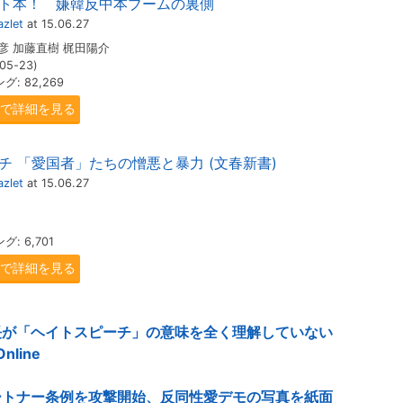
ト本！ 嫌韓反中本ブームの裏側
zlet
at 15.06.27
彦 加藤直樹 梶田陽介
05-23)
: 82,269
.jpで詳細を見る
チ 「愛国者」たちの憎悪と暴力 (文春新書)
zlet
at 15.06.27
: 6,701
.jpで詳細を見る
長が「ヘイトスピーチ」の意味を全く理解していない
nline
ートナー条例を攻撃開始、反同性愛デモの写真を紙面