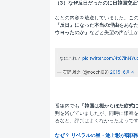
（3）なぜ反日だったのに日韓国交正
などの内容を放送していました。こ
『反日』になった本当の理由をあな
ウヨったのか」
などと失望の声が上
なにこれ？
pic.twitter.com/4t67ihNYu
— 石野 雅之 (@nocchi99)
2015, 6月 4
番組内でも
「韓国は棚からぼた餅式
判を浴びていましたが、同時に嫌韓
るなど、評判はよくなかったようで
なぜ？ リベラルの星・池上彰が韓国