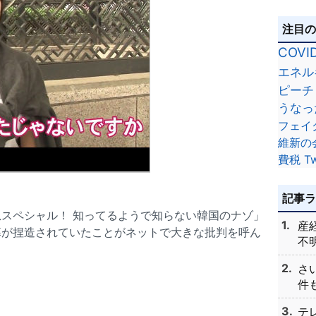
注目
COVI
エネル
ピーチ
うなっ
フェイ
維新の
費税
Tw
記事
スペシャル！ 知ってるようで知らない韓国のナゾ」
産
幕が捏造されていたことがネットで大きな批判を呼ん
不明
さ
件も
テ