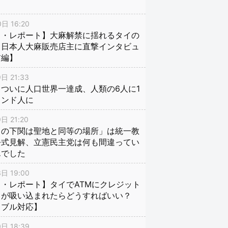
日 16:20
イ・レポート】大麻解禁に揺れるタイの
、日本人大麻販売店主に直撃インタビュ
前編】
日 21:33
ついに人口世界一達成、人類の6人に1
インド人に
日 21:20
口の下関は聖地と同等の場所」は統一教
公式見解、立憲民主党は何も間違ってい
んでした
日 19:00
・レポート】タイでATMにクレジット
ドが吸い込まれたらどうすればいい？
ラブル対応】
日 18:39