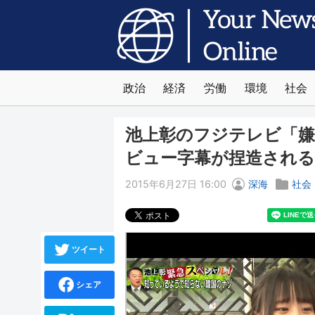
政治
経済
労働
環境
社会
池上彰のフジテレビ「嫌
ビュー字幕が捏造される
2015年6月27日 16:00
深海
社会
ツイート
シェア