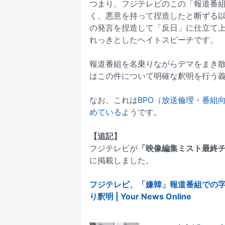
つまり、フジテレビのこの「報道番
く、悪意を持って捏造したと断ずる
の発言を捏造して「反日」に仕立て
れっきとしたヘイトスピーチです。
報道番組を名乗りながらデマをまき
はこの件について明確な釈明を行う
なお、これは
BPO（放送倫理・番組
めている
ようです。
【追記】
フジテレビが
「映像編集ミスト最終
に掲載しました。
フジテレビ、「嫌韓」報道番組での
り釈明 | Your News Online