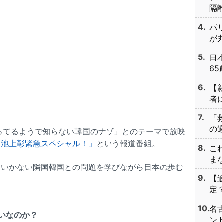
隔離
パ
が丸
日
65
【
者に
「
の過
ってるようで知らない韓国のナゾ」とのテーマで放映
「池上彰緊急スペシャル！」
という報道番組。
こ
まな
くいかない隣国韓国との問題を学びながら日本の歩む
【
定？
名
いなのか？
ント