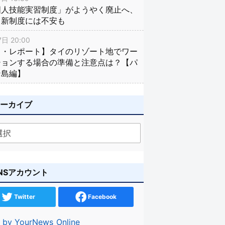
国人技能実習制度」がようやく廃止へ、
し新制度には不安も
日 20:00
イ・レポート】タイのリゾート地でワー
ションする場合の準備と注意点は？【パ
ン島編】
アーカイブ
NSアカウント
Twitter
Facebook
 by YourNews_Online