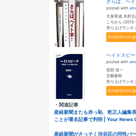
さらば、ヘイ
posted with
ama
大泉実成 木村元
ころから (2015-
売り上げランキング
Amazon.co
ヘイトスピー
posted with
ama
安田 浩一
文藝春秋
売り上げランキング
Amazon.co
・関連記事
産経新聞またも赤っ恥、乾正人編集
ことが署名記事で判明 | Your News O
産経新聞がさっそく渋谷区の同性パ