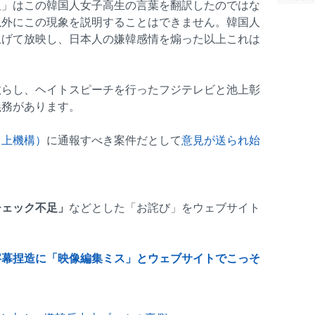
組」はこの韓国人女子高生の言葉を翻訳したのではな
以外にこの現象を説明することはできません。韓国人
上げて放映し、日本人の嫌韓感情を煽った以上これは
散らし、ヘイトスピーチを行ったフジテレビと池上彰
義務があります。
向上機構）
に通報すべき案件だとして
意見が送られ始
チェック不足」
などとした「お詫び」をウェブサイト
字幕捏造に「映像編集ミス」とウェブサイトでこっそ