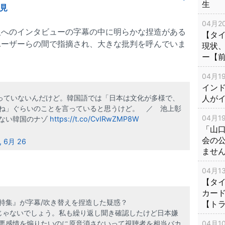
生
発見
04月20
人へのインタビューの字幕の中に明らかな捏造がある
【タ
ユーザーらの間で指摘され、大きな批判を呼んでいま
現状
ー【
04月19
インド
人が
合っていないんだけど。韓国語では「日本は文化が多様で、
ね」ぐらいのことを言っていると思うけど。 ／ 池上彰
04月19
らない韓国のナゾ
https://t.co/CvIRwZMP8W
「山
会の
, 6月 26
ませ
04月13
【タイ
カー
特集』が字幕/吹き替えを捏造した疑惑？
【ト
じゃないでしょう。私も繰り返し聞き確認したけど日本嫌
04月10
悪感情を煽りたいのに原音消さないって視聴者を相当バカ