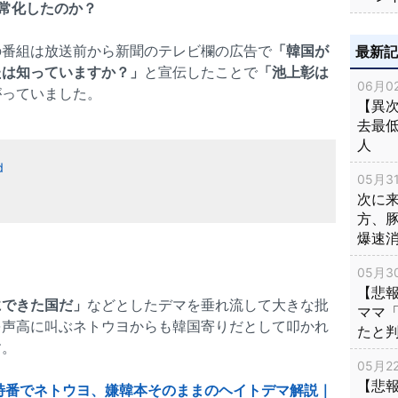
常化したのか？
の番組は放送前から新聞のテレビ欄の広告で
「韓国が
最新
たは知っていますか？」
と宣伝したことで
「池上彰は
06月02
がっていました。
【異次
去最低
人
d
05月31
次に
方、
爆速
05月30
【悲
にできた国だ」
などとしたデマを垂れ流して大きな批
ママ
を声高に叫ぶネトウヨからも韓国寄りだとして叩かれ
たと
す。
05月22
【悲
特番でネトウヨ、嫌韓本そのままのヘイトデマ解説｜