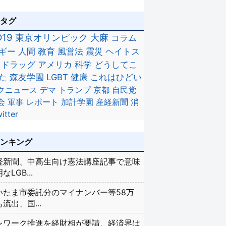
のタグ
D19
東京オリンピック
大麻
コラム
ギー
人間
教育
風営法
震災
ヘイトス
ドラッグ
アメリカ
科学
どうしてこ
た
森友学園
LGBT
健康
これはひどい
クニュース
デマ
トランプ
京都
自民党
会
軍事
レポート
加計学園
産経新聞
消
itter
ランキング
経新聞、中高生向け憲法講座記事で意味
なLGB...
いたま市委託分のマイナンバー等58万
流出、国...
レワーク推進を経財相が要請、経済界は