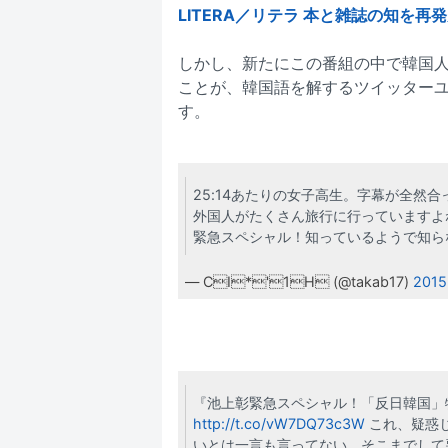
LITERA／リテラ 本と雑誌の知を再
しかし、新たにこの番組の中で韓国
ことが、韓国語を解するツイッター
す。
25:14あたりの女子高生。字幕が全然
外国人がたくさん旅行に行っていますよ
緊急スペシャル！知っているようで知
— CI*'1H (@takab17)
2015
『池上彰緊急スペシャル！「反日韓国」
http://t.co/vW7DQ73c3W
これ、疑惑
いとは一言も言ってない。そこまでして