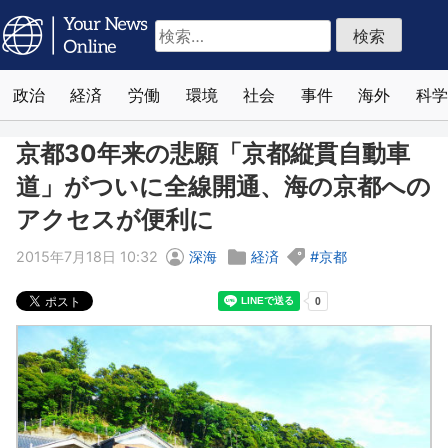
検
索:
政治
経済
労働
環境
社会
事件
海外
科学
京都30年来の悲願「京都縦貫自動車
道」がついに全線開通、海の京都への
アクセスが便利に
2015年7月18日 10:32
深海
経済
京都