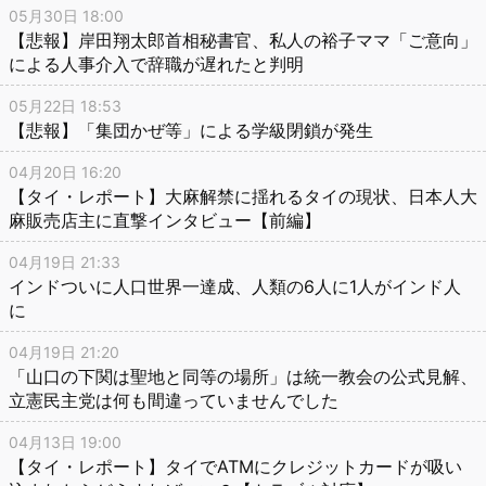
05月30日 18:00
【悲報】岸田翔太郎首相秘書官、私人の裕子ママ「ご意向」
による人事介入で辞職が遅れたと判明
05月22日 18:53
【悲報】「集団かぜ等」による学級閉鎖が発生
04月20日 16:20
【タイ・レポート】大麻解禁に揺れるタイの現状、日本人大
麻販売店主に直撃インタビュー【前編】
04月19日 21:33
インドついに人口世界一達成、人類の6人に1人がインド人
に
04月19日 21:20
「山口の下関は聖地と同等の場所」は統一教会の公式見解、
立憲民主党は何も間違っていませんでした
04月13日 19:00
【タイ・レポート】タイでATMにクレジットカードが吸い