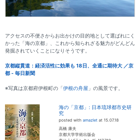
アクセスの不便さからお出かけの目的地として選ばれにく
かった「海の京都」、これから知られざる魅力がどんどん
発掘されていくことになりそうです。
京都縦貫道：経済活性に効果も 18日、全通に期待大 ／京
都 - 毎日新聞
※写真は京都府伊根町の「
伊根の舟屋
」の風景です。
海の「京都」: 日本琉球都市史研
究
posted with
amazlet
at 15.07.18
高橋 康夫
京都大学学術出版会