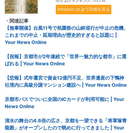
売り上げランキング: 117,710
Amazon.co.jpで詳細を見る
・関連記事
【無事開催】台風11号で祇園祭の山鉾巡行が中止の危機、
これまでの中止・延期理由が歴史的すぎると話題に |
Your News Online
【祝報】京都市が2年連続で「世界一魅力的な都市」に選
ばれる | Your News Online
【悲報】式年遷宮で資金12億円不足、世界遺産の下鴨神
社境内に高級分譲マンション建設へ | Your News Online
京都市バスでついに全国のICカードが利用可能に | Your
News Online
清水の舞台の4.6倍の広さ、京都を一望できる「将軍塚青
龍殿」がオープンしたので眺めに行ってきました | Your