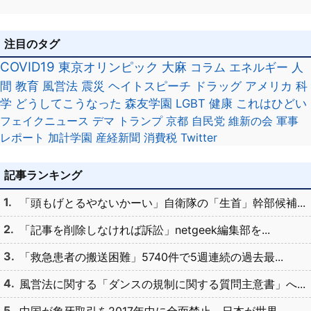
注目のタグ
COVID19
東京オリンピック
大麻
コラム
エネルギー
人
間
教育
風営法
震災
ヘイトスピーチ
ドラッグ
アメリカ
科
学
どうしてこうなった
森友学園
LGBT
健康
これはひどい
フェイクニュース
デマ
トランプ
京都
自民党
維新の会
軍事
レポート
加計学園
産経新聞
消費税
Twitter
記事ランキング
「頭もげとるやないかーい」自衛隊の「生首」幹部候補...
「記事を削除しなければ訴訟」netgeek編集部を...
「救急患者の搬送困難」5740件で5週連続の過去最...
風営法に関する「ダンスの規制に関する質問主意書」へ...
中国が象牙取引を2017年中に全面禁止、日本が世界...