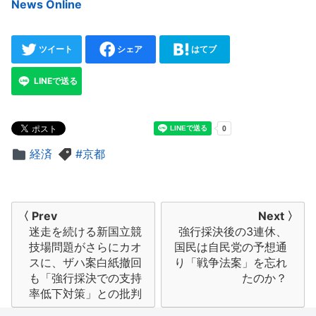
News Online
ツイート
シェア
はてブ
LINEで送る
経済
京都
投
〈 Prev
Next 〉
迷走を続ける新国立競
強行採決後の3連休、
稿
技場問題がさらにカオ
国民は自民党の予想通
ナ
スに、ザハ案白紙撤回
り「戦争法案」を忘れ
も「強行採決での支持
たのか？
ビ
率低下対策」との批判
ゲ