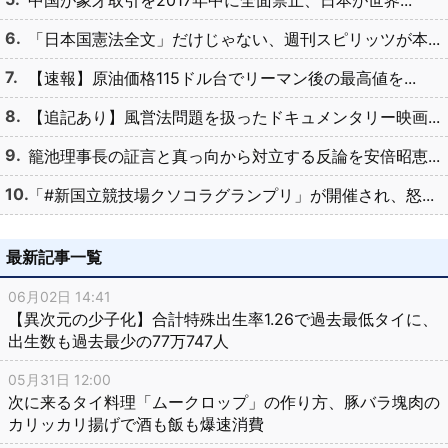
「日本国憲法全文」だけじゃない、週刊スピリッツが本...
【速報】原油価格115ドル台でリーマン後の最高値を...
【追記あり】風営法問題を扱ったドキュメンタリー映画...
籠池理事長の証言と真っ向から対立する反論を安倍昭恵...
「#新国立競技場クソコラグランプリ」が開催され、怒...
最新記事一覧
06月02日 14:41
【異次元の少子化】合計特殊出生率1.26で過去最低タイに、
出生数も過去最少の77万747人
05月31日 12:00
次に来るタイ料理「ムークロップ」の作り方、豚バラ塊肉の
カリッカリ揚げで酒も飯も爆速消費