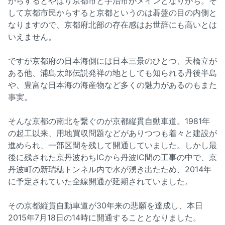
からするとやはり京都市と宇治市がメインとなりがち。そ
して京都市民からすると京都というのは碁盤の目の内側と
なりますので、京都府北部の存在感はお世辞にも高いとは
いえません。
ですが京都府の日本海側には日本三景のひとつ、天橋立が
ある他、浦島太郎伝説発祥の地としても知られる丹後半島
や、豊富な日本海の海産物など多くの魅力があるのもまた
事実。
そんな京都の南北を繋ぐのが京都縦貫自動車道。1981年
の起工以来、用地買収問題などがありつつも着々と建設が
進められ、一部区間を残して開通していました。しかし最
後に残された京丹波わちICから丹波IC間の工事の中で、京
丹波町の新瑞穂トンネル内で水が湧き出たため、2014年
に予定されていた全線開通が延期されていました。
その京都縦貫自動車道が30年来の悲願を達成し、本日
2015年7月18日の14時に開通することとなりました。