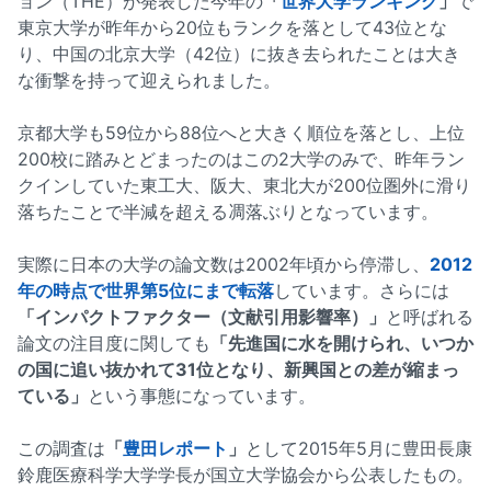
ョン（THE）が発表した今年の
「
世界大学ランキング
」
で
東京大学が昨年から20位もランクを落として43位とな
り、中国の北京大学（42位）に抜き去られたことは大き
な衝撃を持って迎えられました。
京都大学も59位から88位へと大きく順位を落とし、上位
200校に踏みとどまったのはこの2大学のみで、昨年ラン
クインしていた東工大、阪大、東北大が200位圏外に滑り
落ちたことで半減を超える凋落ぶりとなっています。
実際に日本の大学の論文数は2002年頃から停滞し、
2012
年の時点で世界第5位にまで転落
しています。さらには
「インパクトファクター（文献引用影響率）」
と呼ばれる
論文の注目度に関しても
「先進国に水を開けられ、いつか
の国に追い抜かれて31位となり、新興国との差が縮まっ
ている」
という事態になっています。
この調査は
「
豊田レポート
」
として2015年5月に豊田長康
鈴鹿医療科学大学学長が国立大学協会から公表したもの。