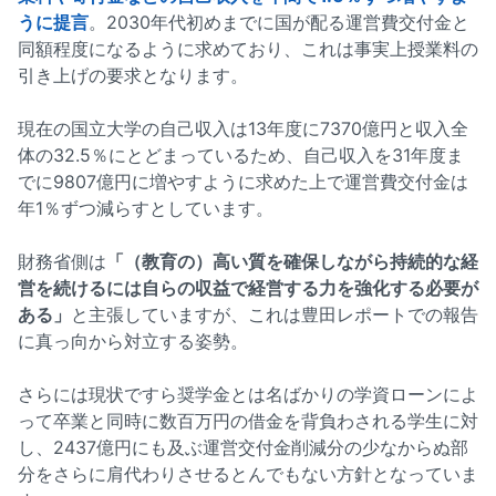
うに提言
。2030年代初めまでに国が配る運営費交付金と
同額程度になるように求めており、これは事実上授業料の
引き上げの要求となります。
現在の国立大学の自己収入は13年度に7370億円と収入全
体の32.5％にとどまっているため、自己収入を31年度ま
でに9807億円に増やすように求めた上で運営費交付金は
年1％ずつ減らすとしています。
財務省側は
「（教育の）高い質を確保しながら持続的な経
営を続けるには自らの収益で経営する力を強化する必要が
ある」
と主張していますが、これは豊田レポートでの報告
に真っ向から対立する姿勢。
さらには現状ですら奨学金とは名ばかりの学資ローンによ
って卒業と同時に数百万円の借金を背負わされる学生に対
し、2437億円にも及ぶ運営交付金削減分の少なからぬ部
分をさらに肩代わりさせるとんでもない方針となっていま