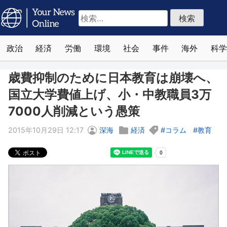
検
索:
政治
経済
労働
環境
社会
事件
海外
科学
歳費抑制のために日本教育は崩壊へ、
国立大学費値上げ、小・中教職員3万
7000人削減という愚策
2015年10月29日 12:17
深海
経済
コラム
教育