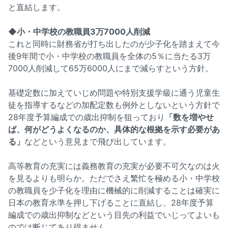
と直結します。
◆小・中学校の教職員3万7000人削減
これと同時に財務省が打ち出したのが少子化を踏まえて今
後9年間で小・中学校の教職員を全体の5％に当たる3万
7000人削減して65万6000人にまで減らすという方針。
基礎定数に加えていじめ問題や特別支援学級に通う児童生
徒を指導するなどの加配定数も例外としないという方針で
28年度予算編成での歳出抑制を狙っており
「数を増やせ
ば、何がどうよくなるのか、具体的な根拠を示す必要があ
る」
などという意見まで飛び出しています。
高等教育の充実には義務教育の充実が必要不可欠なのは火
を見るよりも明らか。ただでさえ繁忙を極める小・中学校
の教職員を少子化を理由に機械的に削減することは確実に
日本の教育水準を押し下げることに直結し、28年度予算
編成での歳出抑制などという目先の利益でいじってよいも
のでは断じてあり得ません。