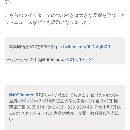
す。
こちらのツイッターでのつぶやきは大きな反響を呼び、ネ
ットニュースなどでも話題となりました。
卒業即借金827万5301円
pic.twitter.com/9LDofqIb0R
— お一人様(22) (@t090marco)
2015, 10月 21
@t090marco
RT多いので補足しておきます 借りたのは入学
金用の50+12×47=614万 国立大学の学費+入学金 242万 機
関保証費 33万 614-(242+33)=339 339÷48=7 大体月7万残
るのでそれとバイト代で家賃や携帯、食費、教科書代等支払
い