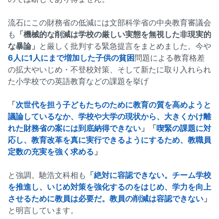
流石にこの財務省の低減には文部科学省の中央教育審議会
も
「機械的な削減は学校の厳しい実態を無視した非現実的
な暴論」
と厳しく批判する緊急提言をまとめました。今や
6人に1人にまで増加した子供の貧困
問題による教育格差
の拡大やいじめ・不登校対策、そして新たに取り入れられ
た小学校での英語教育などの課題を挙げ
「
次世代を担う子どもたちのために教育の質を高めようと
議論しているなか、学校や大学の現状から、大きくかけ離
れた財務省の案には到底納得できない
」「
喫緊の課題に対
応し、教育改革を真に実行できるようにするため、教職員
定数の充実を強く求める
」
と強調。馳浩文科相も
「
絶対に容認できない。チーム学校
を推進し、いじめ対策を強化するのをはじめ、学力を向上
させるために教員は必要だ。教員の削減は容認できない
」
と明言しています。