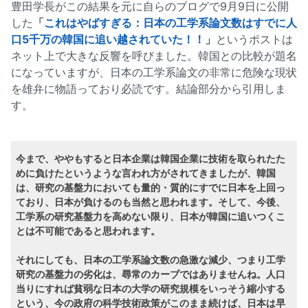
豊田学長がこの結果を元に自らのブログで9月9日に公開
した
「
これはやばすぎる：日本の工学系論文数はすでに人
口5千万の韓国に追い越されていた！！
」
というポストは
ネット上で大きな反響を呼びました。韓国との比較が題名
になっていますが、日本の工学系論文の非常に危険な現状
を雄弁に物語っており必読です。結論部分から引用しま
す。
今まで、ややもすると日本企業は韓国企業に技術を取られたた
めに負けたというような言われ方がされてきましたが、韓国
は、研究の基盤力においても量的・質的にすでに日本を上回っ
ており、日本が負けるのも当然と思われます。そして、今後、
工学系の研究基盤力を高めない限り、日本が韓国に追いつくこ
とは不可能であると思われます。
それにしても、日本の工学系論文数の急激な減少、つまり工学
研究の基盤力の劣化は、尋常のカーブではありませんね。人口
当りにすれば貧弱な日本の大学の研究規模をいっそう縮小する
という、今の政府の科学技術政策がこのまま続けば、日本は早