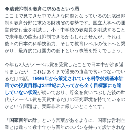
◆歳費抑制を教育に求めるという愚
ここまで見てきた中で大きな問題となっているのは歳出抑
制を教育分野に求める財務省の姿勢です。国立大学への運
営費交付金を削減し、小・中学校の教職員を削減すること
で来年度の歳出は抑制できるかもしれませんが、それは
後々の日本の科学技術力、そして教育レベルの低下へと繋
がり、最終的には国力の低下という事態を招くでしょう。
今年も2人がノーベル賞を受賞したことで日本中が沸き返
りましたが、これはあくまで過去の遺産で食いつないでい
るだけの話。
1996年から策定されている科学技術基本計
画での投資目標は21世紀に入ってから全く目標額にも達
していない状況
が続いており、貯金を食いつぶした後の世
代がノーベル賞を受賞するだけの研究環境を持てているの
かという問題は、実際非常に厳しいところです。
「国家百年の計」
という言葉があるように、国家は営利企
業とは違って数十年から百年のスパンを持って設計されな