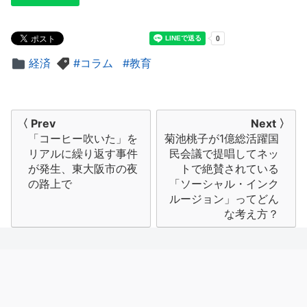
経済
コラム
教育
投
〈 Prev
Next 〉
「コーヒー吹いた」を
菊池桃子が1億総活躍国
稿
リアルに繰り返す事件
民会議で提唱してネッ
ナ
が発生、東大阪市の夜
トで絶賛されている
の路上で
「ソーシャル・インク
ビ
ルージョン」ってどん
な考え方？
ゲ
ー
シ
ョ