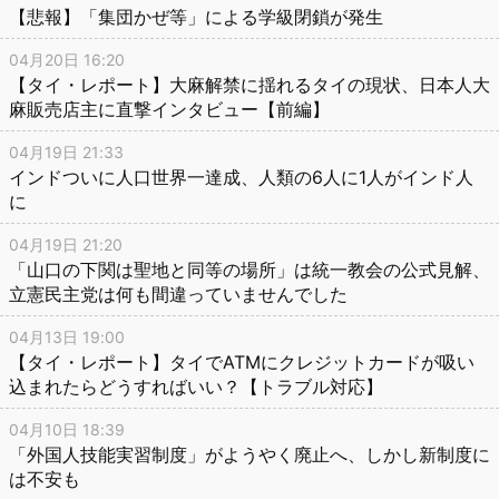
【悲報】「集団かぜ等」による学級閉鎖が発生
04月20日 16:20
【タイ・レポート】大麻解禁に揺れるタイの現状、日本人大
麻販売店主に直撃インタビュー【前編】
04月19日 21:33
インドついに人口世界一達成、人類の6人に1人がインド人
に
04月19日 21:20
「山口の下関は聖地と同等の場所」は統一教会の公式見解、
立憲民主党は何も間違っていませんでした
04月13日 19:00
【タイ・レポート】タイでATMにクレジットカードが吸い
込まれたらどうすればいい？【トラブル対応】
04月10日 18:39
「外国人技能実習制度」がようやく廃止へ、しかし新制度に
は不安も