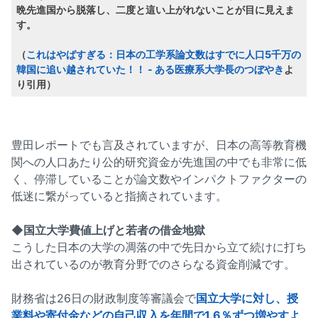
晩先進国から脱落し、二度と這い上がれないことが目に見えま
す。
（
これはやばすぎる：日本の工学系論文数はすでに人口5千万の
韓国に追い越されていた！！ - ある医療系大学長のつぼやき
よ
り引用）
豊田レポートでも言及されていますが、日本の高等教育機
関への人口あたり公的研究資金が先進国の中でも非常に低
く、停滞していることが論文数やインパクトファクターの
低迷に繋がっていると指摘されています。
◆国立大学費値上げと若者の借金地獄
こうした日本の大学の凋落の中で先日から立て続けに打ち
出されているのが教育分野でのさらなる資金削減です。
財務省は26日の財政制度等審議会で
国立大学に対し、授
業料や寄付金などの自己収入を年間で1.6％ずつ増やすよ