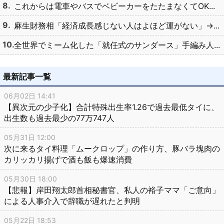
これからは電車やバスでベビーカーをたたまなくてOK...
麻生財務相「経済成長感じない人はよほど運がない」→...
全世界でミーム化した「就任式のサンダース」手編み人...
最新記事一覧
06月02日 14:41
【異次元の少子化】合計特殊出生率1.26で過去最低タイに、
出生数も過去最少の77万747人
05月31日 12:00
次に来るタイ料理「ムークロップ」の作り方、豚バラ塊肉の
カリッカリ揚げで酒も飯も爆速消費
05月30日 18:00
【悲報】岸田翔太郎首相秘書官、私人の裕子ママ「ご意向」
による人事介入で辞職が遅れたと判明
05月22日 18:53