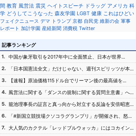
間
教育
風営法
震災
ヘイトスピーチ
ドラッグ
アメリカ
科
学
どうしてこうなった
森友学園
LGBT
健康
これはひどい
フェイクニュース
デマ
トランプ
京都
自民党
維新の会
軍事
レポート
加計学園
産経新聞
消費税
Twitter
記事ランキング
中国が象牙取引を2017年中に全面禁止、日本が世界...
「日本国憲法全文」だけじゃない、週刊スピリッツが本...
【速報】原油価格115ドル台でリーマン後の最高値を...
風営法に関する「ダンスの規制に関する質問主意書」へ...
籠池理事長の証言と真っ向から対立する反論を安倍昭恵...
「#新国立競技場クソコラグランプリ」が開催され、怒...
大人気のカクテル「レッドブルウォッカ」にはコカイン...