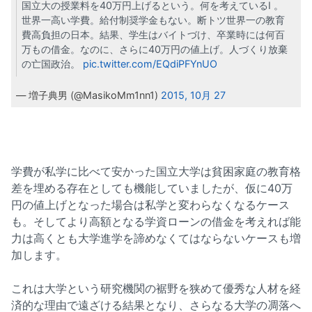
国立大の授業料を40万円上げるという。何を考えているI 。
世界一高い学費。給付制奨学金もない。断トツ世界一の教育
費高負担の日本。結果、学生はバイトづけ、卒業時には何百
万もの借金。なのに、さらに40万円の値上げ。人づくり放棄
の亡国政治。
pic.twitter.com/EQdiPFYnUO
— 増子典男 (@MasikoMm1nn1)
2015, 10月 27
学費が私学に比べて安かった国立大学は貧困家庭の教育格
差を埋める存在としても機能していましたが、仮に40万
円の値上げとなった場合は私学と変わらなくなるケース
も。そしてより高額となる学資ローンの借金を考えれば能
力は高くとも大学進学を諦めなくてはならないケースも増
加します。
これは大学という研究機関の裾野を狭めて優秀な人材を経
済的な理由で遠ざける結果となり、さらなる大学の凋落へ