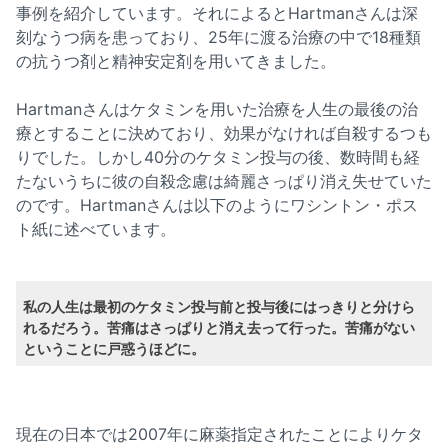
事例を紹介しています。それによるとHartmanさんは深
刻なうつ病を患っており、25年に渡る治療の中で18種類
の抗うつ剤と精神安定剤を用いてきました。
Hartmanさんはケタミンを用いた治療を人生の最後の治
療とすることに決めており、効果がなければ自殺するつも
りでした。しかし40分のケタミン投与の後、数時間も経
たないうちに彼の自殺念慮は綺麗さっぱり消え失せていた
のです。Hartmanさんは以下のようにワシントン・ポス
ト紙に述べています。
私の人生は最初のケタミン投与前と投与後にはっきりと分けら
れるだろう。苦痛はさっぱりと消え去って行った。苦痛がない
ということに戸惑うほどに。
現在の日本では2007年に麻薬指定されたことによりケタ