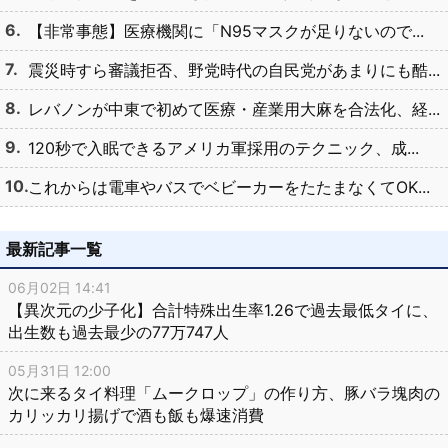
【非常事態】医療機関に「N95マスクが足りないので...
震災時すら審議拒否、野党時代の自民党があまりにも酷...
レバノンが中東で初めて医療・産業用大麻を合法化、経...
120秒で入眠できるアメリカ軍採用のテクニック、成...
これからは電車やバスでベビーカーをたたまなくてOK...
最新記事一覧
06月02日 14:41
【異次元の少子化】合計特殊出生率1.26で過去最低タイに、
出生数も過去最少の77万747人
05月31日 12:00
次に来るタイ料理「ムークロップ」の作り方、豚バラ塊肉の
カリッカリ揚げで酒も飯も爆速消費