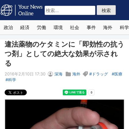
検
索:
政治
経済
労働
環境
社会
事件
海外
科学
違法薬物のケタミンに「即効性の抗う
つ剤」としての絶大な効果が示され
る
2016年2月10日 17:30
深海
海外
ドラッグ
医療
科学