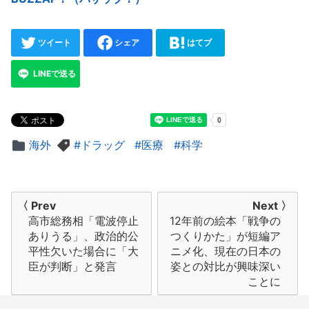
ツイート
シェア
はてブ
LINEで送る
海外
ドラッグ
医療
科学
投
〈 Prev
Next 〉
高市総務相「電波停止
12年前の絵本「戦争の
稿
ありうる」、政治的公
つくりかた」が短編ア
ナ
平性欠いた場合に「大
ニメ化、現在の日本の
臣が判断」と発言
姿との対比が興味深い
ビ
ことに
ゲ