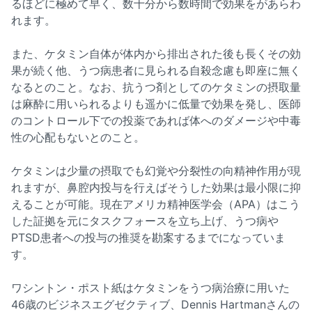
るほどに極めて早く、数十分から数時間で効果をがあらわ
れます。
また、ケタミン自体が体内から排出された後も長くその効
果が続く他、うつ病患者に見られる自殺念慮も即座に無く
なるとのこと。なお、抗うつ剤としてのケタミンの摂取量
は麻酔に用いられるよりも遥かに低量で効果を発し、医師
のコントロール下での投薬であれば体へのダメージや中毒
性の心配もないとのこと。
ケタミンは少量の摂取でも幻覚や分裂性の向精神作用が現
れますが、鼻腔内投与を行えばそうした効果は最小限に抑
えることが可能。現在アメリカ精神医学会（APA）はこう
した証拠を元にタスクフォースを立ち上げ、うつ病や
PTSD患者への投与の推奨を勘案するまでになっていま
す。
ワシントン・ポスト紙はケタミンをうつ病治療に用いた
46歳のビジネスエグゼクティブ、Dennis Hartmanさんの