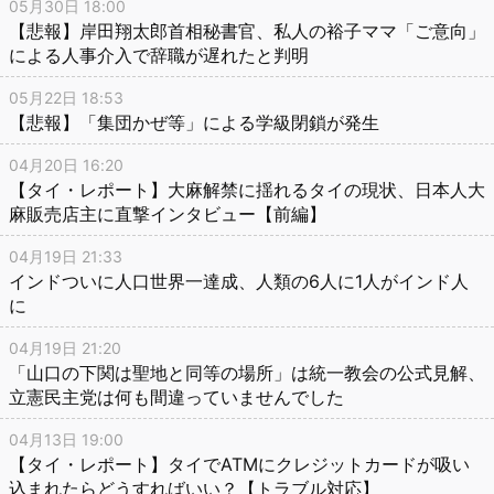
05月30日 18:00
【悲報】岸田翔太郎首相秘書官、私人の裕子ママ「ご意向」
による人事介入で辞職が遅れたと判明
05月22日 18:53
【悲報】「集団かぜ等」による学級閉鎖が発生
04月20日 16:20
【タイ・レポート】大麻解禁に揺れるタイの現状、日本人大
麻販売店主に直撃インタビュー【前編】
04月19日 21:33
インドついに人口世界一達成、人類の6人に1人がインド人
に
04月19日 21:20
「山口の下関は聖地と同等の場所」は統一教会の公式見解、
立憲民主党は何も間違っていませんでした
04月13日 19:00
【タイ・レポート】タイでATMにクレジットカードが吸い
込まれたらどうすればいい？【トラブル対応】