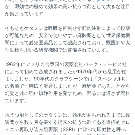
が、即効性の極めて効果の高い抗うつ剤として大きな注目
が集まっています。
そもそもケタミンは呼吸を抑制せず筋肉注射によって投薬
が可能なため、安全で使いやすい麻酔薬として世界保健機
関によって必須医薬品として認識されており、獣医師や大
型動物を用いる研究機関では常備されています。
1962年にアメリカ合衆国の製薬会社パーク・デービス社
によって初めて合成されましたが1970年代から乱用が始
まりました。90年代のクラブシーンでは「スペシャルK」
の名前で一時広く流通しましたが、麻酔薬であることから
幻覚と共に強い鎮静作用を発すため、踊るには適さず廃れ
ています。
抗うつ剤としてのケタミンは、効果があらわれるまでに数
週間から数ヶ月を要する従来の抗うつ剤である選択的セロ
トニン再取り込み阻害薬（SSRI）に比べて即効性と呼べ