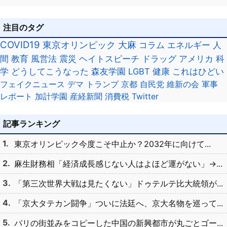
注目のタグ
COVID19
東京オリンピック
大麻
コラム
エネルギー
人
間
教育
風営法
震災
ヘイトスピーチ
ドラッグ
アメリカ
科
学
どうしてこうなった
森友学園
LGBT
健康
これはひどい
フェイクニュース
デマ
トランプ
京都
自民党
維新の会
軍事
レポート
加計学園
産経新聞
消費税
Twitter
記事ランキング
東京オリンピック今度こそ中止か？2032年に向けて...
麻生財務相「経済成長感じない人はよほど運がない」→...
「第三次世界大戦は見たくない」ドゥテルテ比大統領が...
「京大タテカン闘争」ついに法廷へ、京大名物を巡って...
パリの街並みをコピーした中国の新興都市が丸ごとゴー...