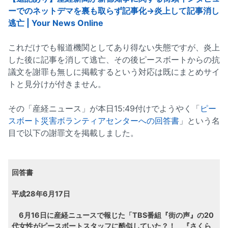
ーでのネットデマを裏も取らず記事化→炎上して記事消し
逃亡 | Your News Online
これだけでも報道機関としてあり得ない失態ですが、炎上
した後に記事を消して逃亡、その後ピースボートからの抗
議文を謝罪も無しに掲載するという対応は既にまとめサイ
トと見分けが付きません。
その「産経ニュース」が本日15:49付けでようやく「
ピー
スボート災害ボランティアセンターへの回答書
」という名
目で以下の謝罪文を掲載しました。
回答書
平成28年6月17日
6月16日に産経ニュースで報じた「TBS番組『街の声』の20
代女性がピースボートスタッフに酷似していた？！ 『さくら