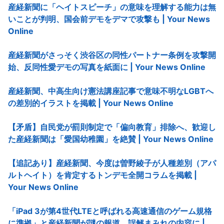
産経新聞に「ヘイトスピーチ」の意味を理解する能力は無
いことが判明、国会前デモをデマで攻撃も | Your News
Online
産経新聞がさっそく渋谷区の同性パートナー条例を攻撃開
始、反同性愛デモの写真を紙面に | Your News Online
産経新聞、中高生向け憲法講座記事で意味不明なLGBTへ
の差別的イラストを掲載 | Your News Online
【矛盾】自民党が罰則制定で「偏向教育」排除へ、歓迎し
た産経新聞は「愛国幼稚園」を絶賛 | Your News Online
【追記あり】産経新聞、今度は曽野綾子が人種差別（アパ
ルトヘイト）を肯定するトンデモ全開コラムを掲載 |
Your News Online
「iPad 3が第4世代LTEと呼ばれる高速通信のゲーム規格
に準拠」と産経新聞が謎の報道、誤解まみれの内容に |