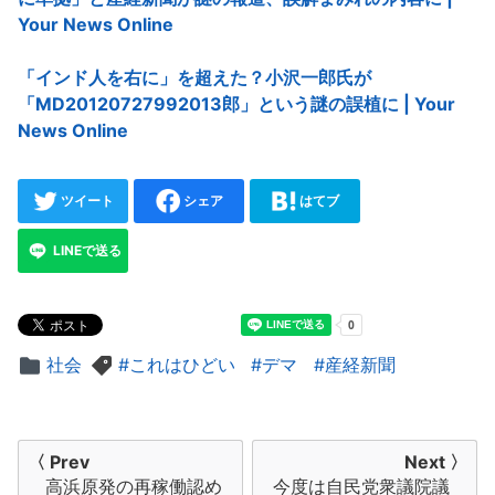
Your News Online
「インド人を右に」を超えた？小沢一郎氏が
「MD20120727992013郎」という謎の誤植に | Your
News Online
ツイート
シェア
はてブ
LINEで送る
社会
これはひどい
デマ
産経新聞
投
〈 Prev
Next 〉
高浜原発の再稼働認め
今度は自民党衆議院議