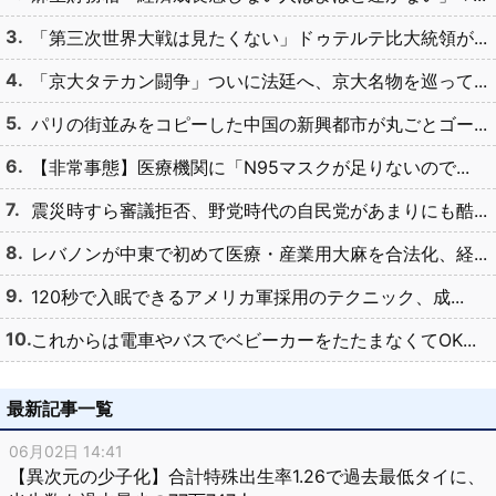
「第三次世界大戦は見たくない」ドゥテルテ比大統領が...
「京大タテカン闘争」ついに法廷へ、京大名物を巡って...
パリの街並みをコピーした中国の新興都市が丸ごとゴー...
【非常事態】医療機関に「N95マスクが足りないので...
震災時すら審議拒否、野党時代の自民党があまりにも酷...
レバノンが中東で初めて医療・産業用大麻を合法化、経...
120秒で入眠できるアメリカ軍採用のテクニック、成...
これからは電車やバスでベビーカーをたたまなくてOK...
最新記事一覧
06月02日 14:41
【異次元の少子化】合計特殊出生率1.26で過去最低タイに、