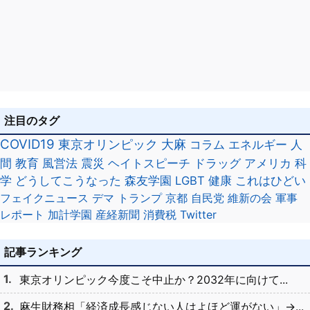
注目のタグ
COVID19
東京オリンピック
大麻
コラム
エネルギー
人
間
教育
風営法
震災
ヘイトスピーチ
ドラッグ
アメリカ
科
学
どうしてこうなった
森友学園
LGBT
健康
これはひどい
フェイクニュース
デマ
トランプ
京都
自民党
維新の会
軍事
レポート
加計学園
産経新聞
消費税
Twitter
記事ランキング
東京オリンピック今度こそ中止か？2032年に向けて...
麻生財務相「経済成長感じない人はよほど運がない」→...