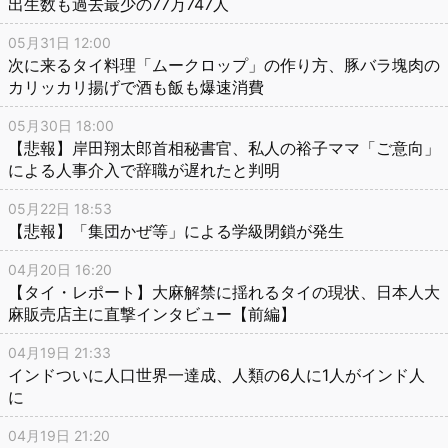
出生数も過去最少の77万747人
05月31日 12:00
次に来るタイ料理「ムークロップ」の作り方、豚バラ塊肉の
カリッカリ揚げで酒も飯も爆速消費
05月30日 18:00
【悲報】岸田翔太郎首相秘書官、私人の裕子ママ「ご意向」
による人事介入で辞職が遅れたと判明
05月22日 18:53
【悲報】「集団かぜ等」による学級閉鎖が発生
04月20日 16:20
【タイ・レポート】大麻解禁に揺れるタイの現状、日本人大
麻販売店主に直撃インタビュー【前編】
04月19日 21:33
インドついに人口世界一達成、人類の6人に1人がインド人
に
04月19日 21:20