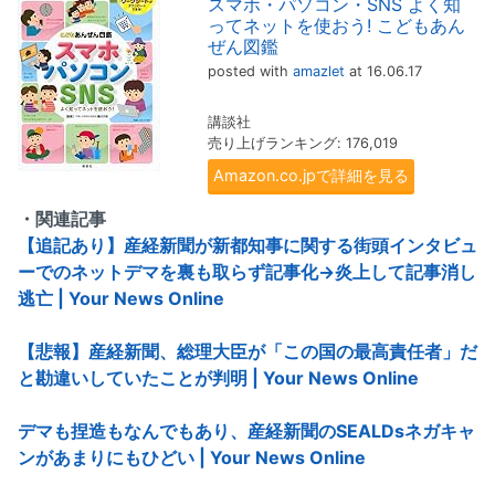
スマホ・パソコン・SNS よく知
ってネットを使おう! こどもあん
ぜん図鑑
posted with
amazlet
at 16.06.17
講談社
売り上げランキング: 176,019
Amazon.co.jpで詳細を見る
・関連記事
【追記あり】産経新聞が新都知事に関する街頭インタビュ
ーでのネットデマを裏も取らず記事化→炎上して記事消し
逃亡 | Your News Online
【悲報】産経新聞、総理大臣が「この国の最高責任者」だ
と勘違いしていたことが判明 | Your News Online
デマも捏造もなんでもあり、産経新聞のSEALDsネガキャ
ンがあまりにもひどい | Your News Online