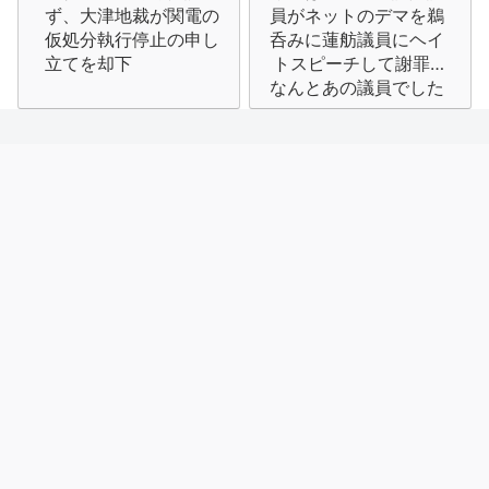
稿
ず、大津地裁が関電の
員がネットのデマを鵜
ナ
仮処分執行停止の申し
呑みに蓮舫議員にヘイ
立てを却下
トスピーチして謝罪…
ビ
なんとあの議員でした
ゲ
ー
シ
ョ
ン