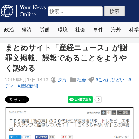
検
索:
政治
経済
労働
環境
社会
事件
海外
科学
まとめサイト「産経ニュース」が謝
罪文掲載、誤報であることをようや
く認める
2016年6月17日 18:13
深海
社会
これはひどい
デマ
産経新聞