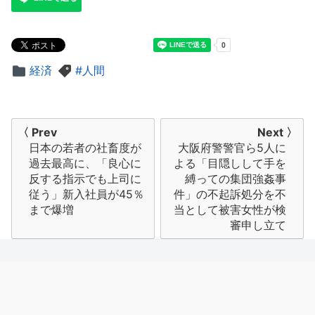
経済
人間
投
〈 Prev
Next 〉
日本の若者の社畜度が
大阪府警警官ら5人に
稿
過去最高に、「良心に
よる「目隠しして手を
ナ
反する指示でも上司に
縛っての集団強姦事
従う」新入社員が45％
件」の不起訴処分を不
ビ
まで爆増
当として被害女性が検
審申し立て
ゲ
ー
シ
ョ