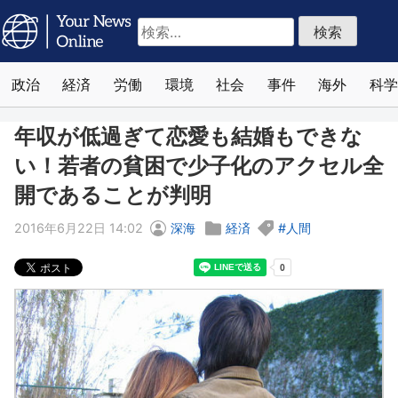
検
索:
政治
経済
労働
環境
社会
事件
海外
科学
年収が低過ぎて恋愛も結婚もできな
い！若者の貧困で少子化のアクセル全
開であることが判明
2016年6月22日 14:02
深海
経済
人間