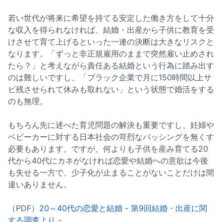
若い世代が将来に希望を持てる安定した働き方をして十分
な収入を得られなければ、結婚・出産から子供に教育を受
けさせて育て上げるといった一連の決断は大きなリスクと
なります。「ずっと非正規雇用のままで突然雇い止めされ
たら？」と考えながら責任ある結婚という行為に踏み出す
のは難しいですし、「ブラック企業で月に150時間以上サ
ビ残させられて休みも取れない」という状態で婚活をする
のも無理。
もちろん先に述べた育児問題の解決も重要ですし、妊婦や
ベビーカーに対する日本社会の苛烈なバッシングを無くす
必要もあります。ですが、何よりも子供を産み育てる20
代から40代にカネがなければ恋愛や結婚への意欲は今後
も失せる一方で、少子化が止まることがないことだけは間
違いありません。
（PDF）
20～40代の恋愛と結婚 - 第9回結婚・出産に関
する調査より -