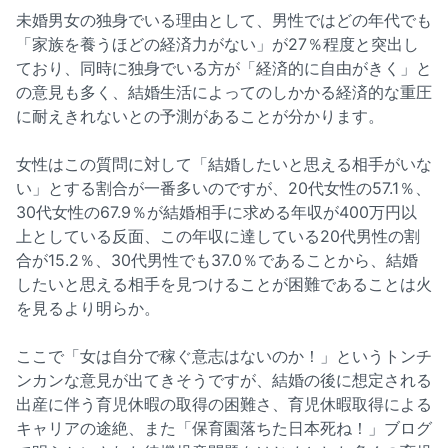
未婚男女の独身でいる理由として、男性ではどの年代でも
「家族を養うほどの経済力がない」が27％程度と突出し
ており、同時に独身でいる方が「経済的に自由がきく」と
の意見も多く、結婚生活によってのしかかる経済的な重圧
に耐えきれないとの予測があることが分かります。
女性はこの質問に対して「結婚したいと思える相手がいな
い」とする割合が一番多いのですが、20代女性の57.1％、
30代女性の67.9％が結婚相手に求める年収が400万円以
上としている反面、この年収に達している20代男性の割
合が15.2％、30代男性でも37.0％であることから、結婚
したいと思える相手を見つけることが困難であることは火
を見るより明らか。
ここで「女は自分で稼ぐ意志はないのか！」というトンチ
ンカンな意見が出てきそうですが、結婚の後に想定される
出産に伴う育児休暇の取得の困難さ、育児休暇取得による
キャリアの途絶、また「保育園落ちた日本死ね！」ブログ