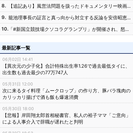
【追記あり】風営法問題を扱ったドキュメンタリー映画...
籠池理事長の証言と真っ向から対立する反論を安倍昭恵...
「#新国立競技場クソコラグランプリ」が開催され、怒...
最新記事一覧
06月02日 14:41
【異次元の少子化】合計特殊出生率1.26で過去最低タイに、
出生数も過去最少の77万747人
05月31日 12:00
次に来るタイ料理「ムークロップ」の作り方、豚バラ塊肉の
カリッカリ揚げで酒も飯も爆速消費
05月30日 18:00
【悲報】岸田翔太郎首相秘書官、私人の裕子ママ「ご意向」
による人事介入で辞職が遅れたと判明