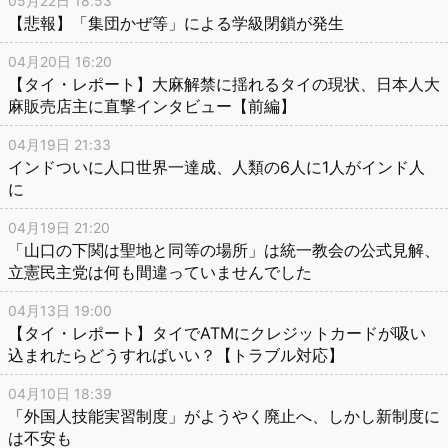
05月22日 18:53
【悲報】「集団かぜ等」による学級閉鎖が発生
04月20日 16:20
【タイ・レポート】大麻解禁に揺れるタイの現状、日本人大
麻販売店主に直撃インタビュー【前編】
04月19日 21:33
インドついに人口世界一達成、人類の6人に1人がインド人
に
04月19日 21:20
「山口の下関は聖地と同等の場所」は統一教会の公式見解、
立憲民主党は何も間違っていませんでした
04月13日 19:00
【タイ・レポート】タイでATMにクレジットカードが吸い
込まれたらどうすればいい？【トラブル対応】
04月10日 18:39
「外国人技能実習制度」がようやく廃止へ、しかし新制度に
は不安も