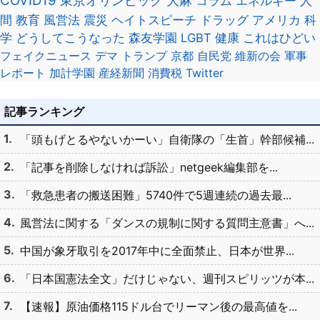
COVID19
東京オリンピック
大麻
コラム
エネルギー
人
間
教育
風営法
震災
ヘイトスピーチ
ドラッグ
アメリカ
科
学
どうしてこうなった
森友学園
LGBT
健康
これはひどい
フェイクニュース
デマ
トランプ
京都
自民党
維新の会
軍事
レポート
加計学園
産経新聞
消費税
Twitter
記事ランキング
「頭もげとるやないかーい」自衛隊の「生首」幹部候補...
「記事を削除しなければ訴訟」netgeek編集部を...
「救急患者の搬送困難」5740件で5週連続の過去最...
風営法に関する「ダンスの規制に関する質問主意書」へ...
中国が象牙取引を2017年中に全面禁止、日本が世界...
「日本国憲法全文」だけじゃない、週刊スピリッツが本...
【速報】原油価格115ドル台でリーマン後の最高値を...