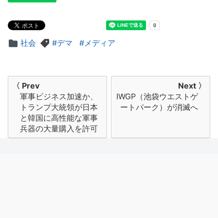
社会
デマ
メディア
投
〈 Prev
Next 〉
軍事ビジネス加速か、
IWGP（池袋ウエストゲ
稿
トランプ大統領が日本
ートパーク）が消滅へ
ナ
と韓国に高性能な軍事
兵器の大量購入を許可
ビ
ゲ
ー
シ
ョ