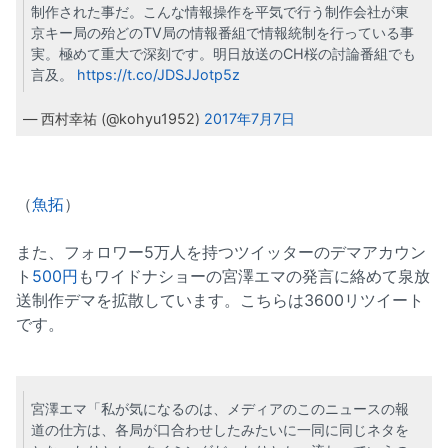
制作された事だ。こんな情報操作を平気で行う制作会社が東
京キー局の殆どのTV局の情報番組で情報統制を行っている事
実。極めて重大で深刻です。明日放送のCH桜の討論番組でも
言及。
https://t.co/JDSJJotp5z
— 西村幸祐 (@kohyu1952)
2017年7月7日
（
魚拓
）
また、フォロワー5万人を持つツイッターのデマアカウン
ト
500円
もワイドナショーの宮澤エマの発言に絡めて泉放
送制作デマを拡散しています。こちらは3600リツイート
です。
宮澤エマ「私が気になるのは、メディアのこのニュースの報
道の仕方は、各局が口合わせしたみたいに一同に同じネタを