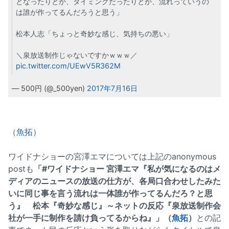
となったりとか、タイミングだったりとか、流れっていうの
は誰が作ってるんだろうと思う」
松本人志「ちょっと奇妙な感じ、気持ちの悪い」
＼泉放送制作じゃないですかｗｗｗ／
pic.twitter.com/UEwV5R362M
— 500円 (@_500yen)
2017年7月16日
（
魚拓
）
ワイドナショーの宮澤エマについては上記のanonymous
postも
「#ワイドナショー 宮澤エマ『私が気になるのはメ
ディアのニュースの放送の仕方が、各局口合わせしたみた
いに同じ事を言う流れは一体誰が作ってるんだろ？と思
う』 松本『奇妙な感じ』～ネットの反応『泉放送制作会
社が一手に制作を請け負ってるからね』」（
魚拓
）
との記