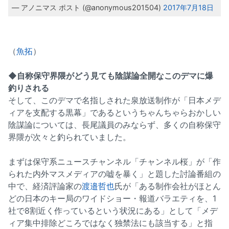
— アノニマス ポスト (@anonymous201504)
2017年7月18日
（
魚拓
）
◆自称保守界隈がどう見ても陰謀論全開なこのデマに爆
釣りされる
そして、このデマで名指しされた泉放送制作が「日本メデ
ィアを支配する黒幕」であるというちゃんちゃらおかしい
陰謀論については、長尾議員のみならず、多くの自称保守
界隈が次々と釣られていました。
まずは保守系ニュースチャンネル「チャンネル桜」が「作
られた内外マスメディアの嘘を暴く」と題した討論番組の
中で、経済評論家の
渡邉哲也
氏が「ある制作会社がほとん
どの日本のキー局のワイドショー・報道バラエティを、1
社で8割近く作っているという状況にある」として「メデ
ィア集中排除どころではなく独禁法にも該当する」と指