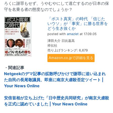
ろくに謝罪もせず、うやむやにして逃亡するのが日本の保
守を名乗る者の態度なのでしょうか？
「ポスト真実」の時代 「信じた
いウソ」が「事実」に勝る世界を
どう生き抜くか
posted with
amazlet
at 17.09.05
津田大介 日比嘉高
祥伝社
売り上げランキング: 6,679
Amazon.co.jpで詳細を見る
・関連記事
Netgeekのデマ記事の拡散呼びかけで謝罪に追い込まれ
た自民の長尾敬議員、即座に南京大虐殺否定ツイート |
Your News Online
安倍首相が立ち上げた「日中歴史共同研究」が南京大虐殺
を正式に認めていました | Your News Online