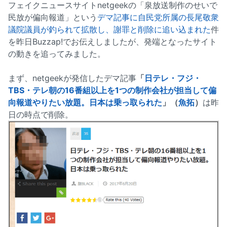
フェイクニュースサイトnetgeekの「泉放送制作のせいで
民放が偏向報道」という
デマ記事に自民党所属の長尾敬衆
議院議員が釣られて拡散し、謝罪と削除に追い込まれた
件
を昨日Buzzap!でお伝えしましたが、発端となったサイト
の動きを追ってみました。
まず、netgeekが発信したデマ記事
「
日テレ・フジ・
TBS・テレ朝の16番組以上を1つの制作会社が担当して偏
向報道やりたい放題。日本は乗っ取られた
」（
魚拓
）
は昨
日の時点で削除。