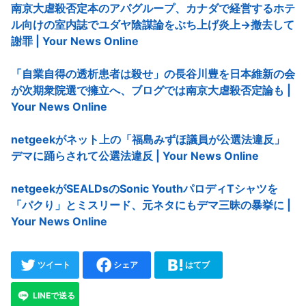
南京大虐殺否定本のアパグループ、カナダで経営するホテ
ル向けの室内誌でユダヤ陰謀論をぶち上げ炎上→撤去して
謝罪 | Your News Online
「自業自得の透析患者は殺せ」の長谷川豊を日本維新の会
が次期衆院選で擁立へ、ブログでは南京大虐殺否定論も |
Your News Online
netgeekがネット上の「福島みずほ議員が公選法違反」
デマに踊らされて公選法違反 | Your News Online
netgeekがSEALDsのSonic YouthパロディTシャツを
「パクり」とミスリード、元ネタにもデマ三昧の暴挙に |
Your News Online
ツイート
シェア
はてブ
LINEで送る