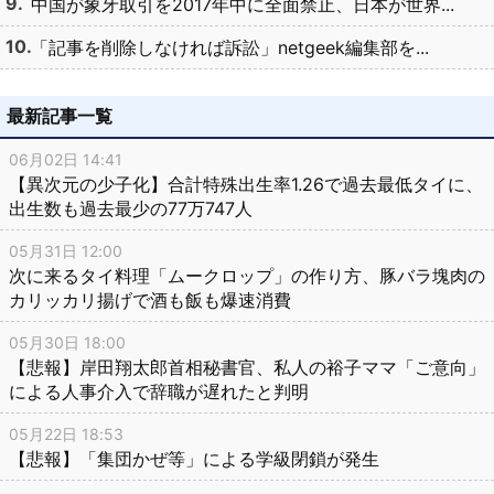
中国が象牙取引を2017年中に全面禁止、日本が世界...
「記事を削除しなければ訴訟」netgeek編集部を...
最新記事一覧
06月02日 14:41
【異次元の少子化】合計特殊出生率1.26で過去最低タイに、
出生数も過去最少の77万747人
05月31日 12:00
次に来るタイ料理「ムークロップ」の作り方、豚バラ塊肉の
カリッカリ揚げで酒も飯も爆速消費
05月30日 18:00
【悲報】岸田翔太郎首相秘書官、私人の裕子ママ「ご意向」
による人事介入で辞職が遅れたと判明
05月22日 18:53
【悲報】「集団かぜ等」による学級閉鎖が発生