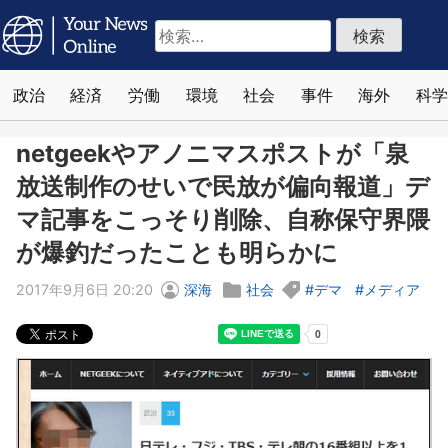
検
索:
政治
経済
労働
環境
社会
事件
海外
科学
netgeekやアノニマスポストが「泉
放送制作のせいで民放が偏向報道」デ
マ記事をこっそり削除、自称保守界隈
が爆釣だったことも明らかに
2017年9月6日 20:20
深海
社会
デマ
メディア