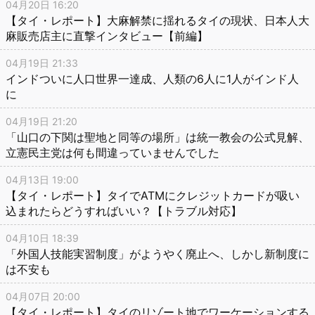
04月20日 16:20
【タイ・レポート】大麻解禁に揺れるタイの現状、日本人大
麻販売店主に直撃インタビュー【前編】
04月19日 21:33
インドついに人口世界一達成、人類の6人に1人がインド人
に
04月19日 21:20
「山口の下関は聖地と同等の場所」は統一教会の公式見解、
立憲民主党は何も間違っていませんでした
04月13日 19:00
【タイ・レポート】タイでATMにクレジットカードが吸い
込まれたらどうすればいい？【トラブル対応】
04月10日 18:39
「外国人技能実習制度」がようやく廃止へ、しかし新制度に
は不安も
04月07日 20:00
【タイ・レポート】タイのリゾート地でワーケーションする