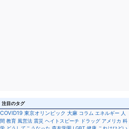
ン
注目のタグ
COVID19
東京オリンピック
大麻
コラム
エネルギー
人
間
教育
風営法
震災
ヘイトスピーチ
ドラッグ
アメリカ
科
学
どうしてこうなった
森友学園
LGBT
健康
これはひどい