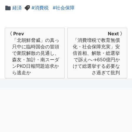
経済
消費税
社会保障
投
〈 Prev
Next 〉
「北朝鮮脅威」の真っ
「消費増税で教育無償
稿
只中に臨時国会の冒頭
化・社会保障充実」安
ナ
で衆院解散の見通し、
倍首相、解散・総選挙
森友・加計・南スーダ
で訴えへ→650億円か
ビ
ンPKO日報問題追求か
けて総選挙する必要な
ら逃走か
さ過ぎて批判
ゲ
ー
シ
ョ
ン