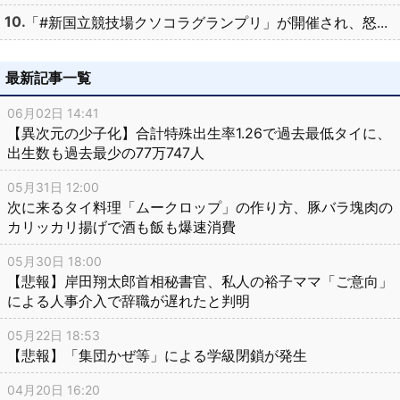
「#新国立競技場クソコラグランプリ」が開催され、怒...
最新記事一覧
06月02日 14:41
【異次元の少子化】合計特殊出生率1.26で過去最低タイに、
出生数も過去最少の77万747人
05月31日 12:00
次に来るタイ料理「ムークロップ」の作り方、豚バラ塊肉の
カリッカリ揚げで酒も飯も爆速消費
05月30日 18:00
【悲報】岸田翔太郎首相秘書官、私人の裕子ママ「ご意向」
による人事介入で辞職が遅れたと判明
05月22日 18:53
【悲報】「集団かぜ等」による学級閉鎖が発生
04月20日 16:20