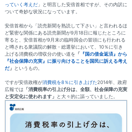
っていく考えだ
」と明言した安倍首相ですが、その内訳に
ついて奇妙な状況になっています。
安倍首相から「読売新聞を熟読して下さい」と言われるほ
ど緊密な関係にある読売新聞が9月18日に報じたところに
寄ると、安倍首相が9月末の臨時国会の冒頭にも行われる
と噂される衆議院の解散・総選挙において、10％に引き
上げる消費税の増収分の使い道を
「
『国の借金返済』から
『社会保障の充実』に振り向けることを国民に訴える考え
だ
」
というもの。
ですが安倍政権が
消費税を8％に引き上げた
2014年、政府
広報では
「消費税率の引上げ分は、全額、社会保障の充実
と安定化に使われます」
と大々的に謳っていました。