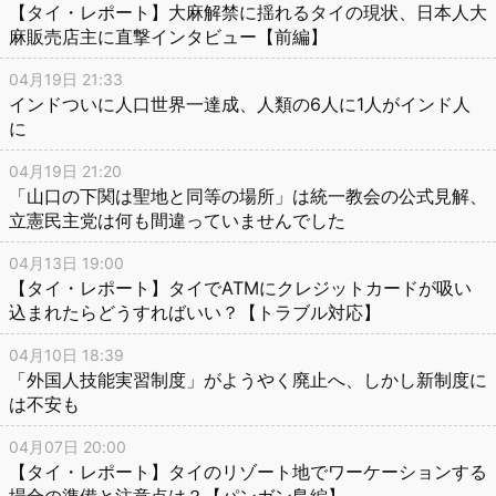
【タイ・レポート】大麻解禁に揺れるタイの現状、日本人大
麻販売店主に直撃インタビュー【前編】
04月19日 21:33
インドついに人口世界一達成、人類の6人に1人がインド人
に
04月19日 21:20
「山口の下関は聖地と同等の場所」は統一教会の公式見解、
立憲民主党は何も間違っていませんでした
04月13日 19:00
【タイ・レポート】タイでATMにクレジットカードが吸い
込まれたらどうすればいい？【トラブル対応】
04月10日 18:39
「外国人技能実習制度」がようやく廃止へ、しかし新制度に
は不安も
04月07日 20:00
【タイ・レポート】タイのリゾート地でワーケーションする
場合の準備と注意点は？【パンガン島編】