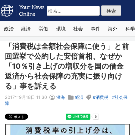
検
索:
政治
経済
労働
環境
社会
事件
海外
科学
「消費税は全額社会保障に使う」と前
回選挙で公約した安倍首相、なぜか
「10％引き上げの増収分を国の借金
返済から社会保障の充実に振り向け
る」事を訴える
2017年9月18日 11:30
深海
経済
消費税
社会保
障