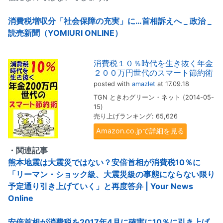
消費税増収分「社会保障の充実」に…首相訴えへ _ 政治 _
読売新聞（YOMIURI ONLINE）
消費税１０％時代を生き抜く年金
２００万円世代のスマート節約術
posted with
amazlet
at 17.09.18
TGN ときわグリーン・ネット (2014-05-
15)
売り上げランキング: 65,626
Amazon.co.jpで詳細を見る
・関連記事
熊本地震は大震災ではない？安倍首相が消費税10％に
「リーマン・ショック級、大震災級の事態にならない限り
予定通り引き上げていく」と再度答弁 | Your News
Online
安倍首相が消費税を2017年4月に確実に10％に引き上げ