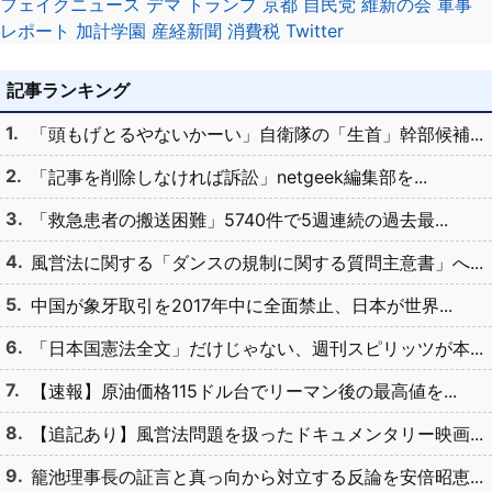
フェイクニュース
デマ
トランプ
京都
自民党
維新の会
軍事
レポート
加計学園
産経新聞
消費税
Twitter
記事ランキング
「頭もげとるやないかーい」自衛隊の「生首」幹部候補...
「記事を削除しなければ訴訟」netgeek編集部を...
「救急患者の搬送困難」5740件で5週連続の過去最...
風営法に関する「ダンスの規制に関する質問主意書」へ...
中国が象牙取引を2017年中に全面禁止、日本が世界...
「日本国憲法全文」だけじゃない、週刊スピリッツが本...
【速報】原油価格115ドル台でリーマン後の最高値を...
【追記あり】風営法問題を扱ったドキュメンタリー映画...
籠池理事長の証言と真っ向から対立する反論を安倍昭恵...