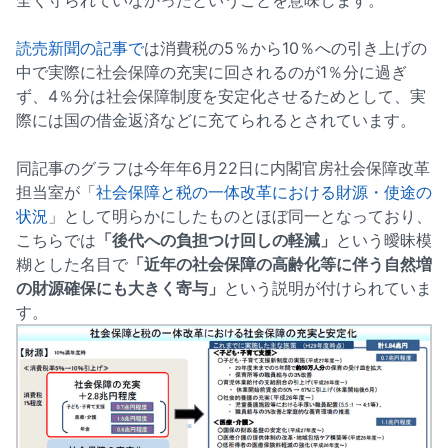
全く守られていなかったということを意味します。
読売新聞の記事で
は消費税の5％から10％への引き上げの
中で実際に社会保障の充実に回されるのが1％分に過ぎ
ず、4％分は社会保障制度を安定化させるためとして、実
際には国の借金返済などに充てられるとされています。
同記事のグラフは今年年6月22日に内閣官房社会保障改革
担当室が「
社会保障と税の一体改革における財源・使途の
状況
」として明らかにしたものとほぼ同一となっており、
こちらでは
「後代への負担つけ回しの軽減」
という曖昧模
糊とした名目で
「近年の社会保障の高齢化等に伴う自然増
の財源確保にも大きく寄与」
という説明が付けられていま
す。