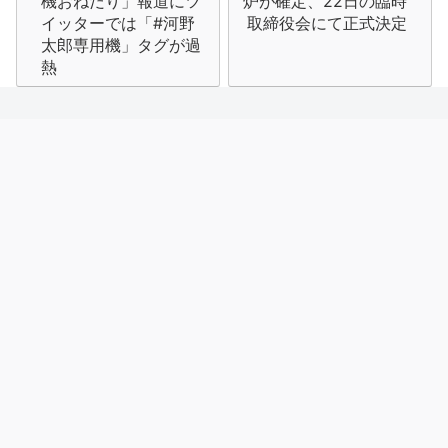
機おねだり」報道にツ
炉が確定、22日の臨時
ナ
イッターでは「#河野
取締役会にて正式決定
太郎専用機」タグが過
ビ
熱
ゲ
ー
シ
ョ
ン