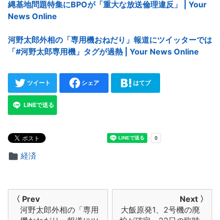
縄基地問題特集にBPOが「重大な放送倫理違反」 | Your
News Online
河野太郎外相の「専用機おねだり」報道にツイッターでは
「#河野太郎専用機」タグが過熱 | Your News Online
ツイート
シェア
はてブ
LINEで送る
経済
投
〈 Prev
Next 〉
河野太郎外相の「専用
大飯原発1、2号機の廃
稿