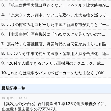
「第三次世界大戦は見たくない」ドゥテルテ比大統領が...
「京大タテカン闘争」ついに法廷へ、京大名物を巡って...
パリの街並みをコピーした中国の新興都市が丸ごとゴー...
【非常事態】医療機関に「N95マスクが足りないので...
震災時すら審議拒否、野党時代の自民党があまりにも酷...
レバノンが中東で初めて医療・産業用大麻を合法化、経...
120秒で入眠できるアメリカ軍採用のテクニック、成...
これからは電車やバスでベビーカーをたたまなくてOK...
最新記事一覧
06月02日 14:41
【異次元の少子化】合計特殊出生率1.26で過去最低タイに、
出生数も過去最少の77万747人