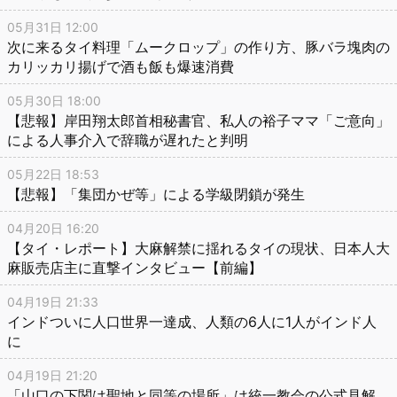
05月31日 12:00
次に来るタイ料理「ムークロップ」の作り方、豚バラ塊肉の
カリッカリ揚げで酒も飯も爆速消費
05月30日 18:00
【悲報】岸田翔太郎首相秘書官、私人の裕子ママ「ご意向」
による人事介入で辞職が遅れたと判明
05月22日 18:53
【悲報】「集団かぜ等」による学級閉鎖が発生
04月20日 16:20
【タイ・レポート】大麻解禁に揺れるタイの現状、日本人大
麻販売店主に直撃インタビュー【前編】
04月19日 21:33
インドついに人口世界一達成、人類の6人に1人がインド人
に
04月19日 21:20
「山口の下関は聖地と同等の場所」は統一教会の公式見解、