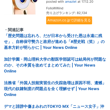
posted with
amazlet
at 17.12.20
FolloWWind
売り上げランキング: 82,134
Amazon.co.jpで詳細を見る
・関連記事
「歴史問題は忘れろ、だが日本から受けた恩は永遠に残
せ」、自称保守勢力と政府が進める「#歴史戦（笑）」の
基本方針が明らかに | Your News Online
加計学園・岡山理科大学の獣医学部認可は結局何が問題な
のか、その本質を改めてまとめてみた | Your News
Online
法務省「外国人技能実習生の失踪急増は原因不明、遺憾」
現代の奴隷制度の問題点を全く理解せず | Your News
Online
デマと誹謗中傷まみれのTOKYO MX「ニュース女子」沖