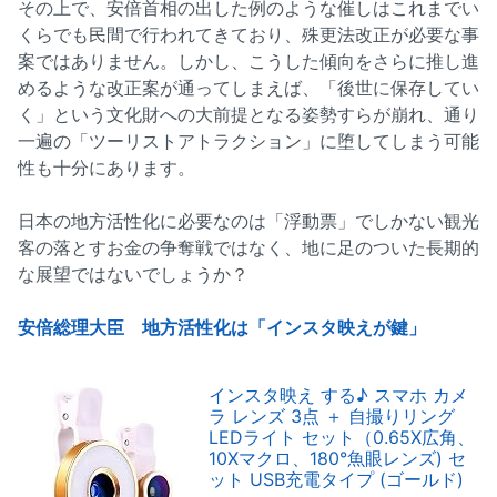
その上で、安倍首相の出した例のような催しはこれまでい
くらでも民間で行われてきており、殊更法改正が必要な事
案ではありません。しかし、こうした傾向をさらに推し進
めるような改正案が通ってしまえば、「後世に保存してい
く」という文化財への大前提となる姿勢すらが崩れ、通り
一遍の「ツーリストアトラクション」に堕してしまう可能
性も十分にあります。
日本の地方活性化に必要なのは「浮動票」でしかない観光
客の落とすお金の争奪戦ではなく、地に足のついた長期的
な展望ではないでしょうか？
安倍総理大臣 地方活性化は「インスタ映えが鍵」
インスタ映え する♪ スマホ カメ
ラ レンズ 3点 ＋ 自撮りリング
LEDライト セット（0.65X広角、
10Xマクロ、180°魚眼レンズ) セ
ット USB充電タイプ (ゴールド)