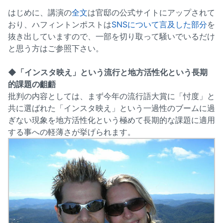
はじめに、講演の
全文
は官邸の公式サイトにアップされて
おり、ハフィントンポストは
SNSについて言及した部分
を
抜き出していますので、一部を切り取って騒いでいるだけ
と思う方はご参照下さい。
◆「インスタ映え」という流行と地方活性化という長期
的課題の齟齬
批判の内容としては、まず今年の流行語大賞に「忖度」と
共に選ばれた「インスタ映え」という一過性のブームに過
ぎない現象を地方活性化という極めて長期的な課題に適用
する事への軽薄さが挙げられます。