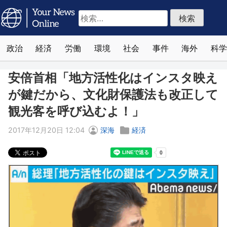
検
索:
政治
経済
労働
環境
社会
事件
海外
科学
安倍首相「地方活性化はインスタ映え
が鍵だから、文化財保護法も改正して
観光客を呼び込むよ！」
2017年12月20日 12:04
深海
経済