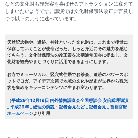
などの文化財も観光客を喜ばせるアトラクションに変えて
しまいたいようです。講演では文化財保護法改正に言及し
つつ以下のように述べています。
天然記念物や、遺跡、神社といった文化財は、これまで後世に
保存していくことが使命だった。もっと身近にその魅力を感じ
てもらう。文化財保護法の改正案を次期通常国会に提出し、文
化財を観光やまちづくりに活用できるようにします。
お寺でミュージカル、竪穴式住居でお茶会、遺跡のパワースポ
ットでヨガ。アイデア次第で地域の文化や歴史が世界から観光
客を集めるキラーコンテンツに生まれ変わります。
（
平成29年12月19日 内外情勢調査会全国懇談会 安倍総理講演
_ 平成29年 _ 総理の演説・記者会見など _ 記者会見 _ 首相官邸
ホームページ
より引用