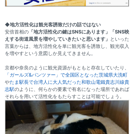
◆地方活性化は観光客誘致だけの話ではない
安倍首相の
「地方活性化の鍵はSNSにあります」「SNS映
えする街道風景を増やしていきたいと思います」
といった
言葉からは、地方活性化を単に観光客を誘致し、観光収入
を増やすという意図しか見えてきません。
京都や奈良のように観光資源がもともと存在していたり、
「ガールズ&パンツァー」で全国区となった茨城県大洗町
や
たま駅長で台湾人に大人気だった和歌山電鐵貴志川線貴
志駅
のように、何らかの要素で有名になった場所であれば
それらを用いて活性化をもたらすことは可能でしょう。