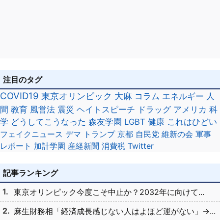
注目のタグ
COVID19
東京オリンピック
大麻
コラム
エネルギー
人
間
教育
風営法
震災
ヘイトスピーチ
ドラッグ
アメリカ
科
学
どうしてこうなった
森友学園
LGBT
健康
これはひどい
フェイクニュース
デマ
トランプ
京都
自民党
維新の会
軍事
レポート
加計学園
産経新聞
消費税
Twitter
記事ランキング
東京オリンピック今度こそ中止か？2032年に向けて...
麻生財務相「経済成長感じない人はよほど運がない」→...