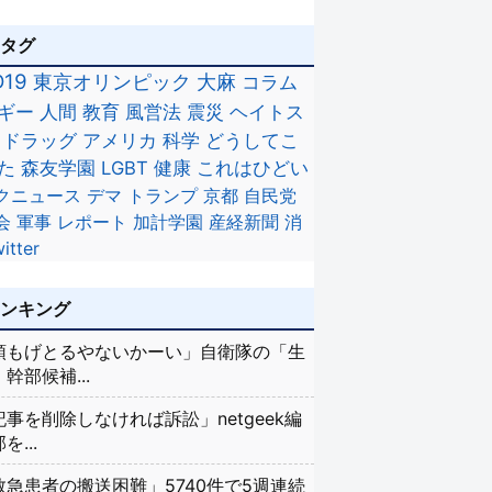
のタグ
D19
東京オリンピック
大麻
コラム
ギー
人間
教育
風営法
震災
ヘイトス
ドラッグ
アメリカ
科学
どうしてこ
た
森友学園
LGBT
健康
これはひどい
クニュース
デマ
トランプ
京都
自民党
会
軍事
レポート
加計学園
産経新聞
消
itter
ランキング
頭もげとるやないかーい」自衛隊の「生
幹部候補...
記事を削除しなければ訴訟」netgeek編
を...
救急患者の搬送困難」5740件で5週連続