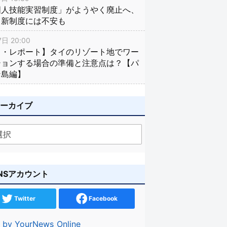
国人技能実習制度」がようやく廃止へ、
し新制度には不安も
日 20:00
イ・レポート】タイのリゾート地でワー
ションする場合の準備と注意点は？【パ
ン島編】
アーカイブ
NSアカウント
Twitter
Facebook
 by YourNews_Online