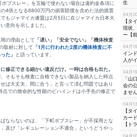
生
町ボブスレー」を五輪で使わない場合は違約金条項に
の4倍となる6800万円の損害賠償を含めた法的措置
04月20
でもジャマイカ連盟は2月5日に在ジャマイカ日本大
【タ
ない意向を示しました。
現状
ー【
採用の理由として
「遅い」「安全でない」「機体検査
04月19
の取材に対して
「
1月に行われた2度の機体検査に不
インド
あった
」
と語っています。
人が
ぐに修正できる細かい違反だけ。一時は合格も出た。
04月19
が、そもそも検査に合格できない製品を納入した時点
「山
直せば大丈夫、間に合う」と言って済む問題ではあり
会の
時点での致命的な性能のビハインドは小手先の修正で
ませ
04月13
【タイ
カー
ればならないのは、「下町ボブスレー」が不採用とな
【ト
ら」及び「レギュレーション不適合」というどうやっ
04月10