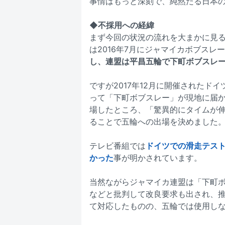
事情はもっと深刻で、純然たる日本
◆不採用への経緯
まず今回の状況の流れを大まかに見
は2016年7月にジャマイカボブスレ
し、連盟は平昌五輪で下町ボブスレ
ですが2017年12月に開催されたド
って「下町ボブスレー」が現地に届
場したところ、「驚異的にタイムが伸
ることで五輪への出場を決めました
テレビ番組では
ドイツでの滑走テス
かった
事が明かされています。
当然ながらジャマイカ連盟は「下町
などと批判して改良要求も出され、
て対応したものの、五輪では使用し