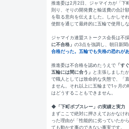
推進委は2月2日、ジャマイカが「下
則り、そりの開発費と輸送費の合計額
を取る意向を伝えました。しかしそれ
使館を通じて最終的に五輪で使用し
ジャマイカ連盟ストークス会長は不
に不合格」
の3点を強調し、朝日新聞
合格だった。五輪でも失格の恐れが
推進委は不合格を認めたうえで
「す
五輪には間に合う」
と主張しました
で職人としては致命的な失態で、「
ません。それ以上に五輪まで1ヶ月の
はどうすることもできません。
◆「下町ボブスレー」の実績と実力
まずここで絶対に押さえておかなけ
った理由が「性能的に劣っていたか
ても動かす事のできない事実です。