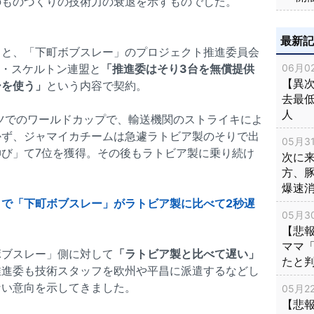
のものづくりの技術力の衰退を示すものでした。
最新
ると、「下町ボブスレー」のプロジェクト推進委員会
ー・スケルトン連盟と
「推進委はそり3台を無償提供
06月02
【異次
ーを使う」
という内容で契約。
去最低
人
イツでのワールドカップで、輸送機関のストライキによ
かず、ジャマイカチームは急遽ラトビア製のそりで出
05月31
び」て7位を獲得。その後もラトビア製に乗り続け
次に
。
方、
爆速
トで「下町ボブスレー」がラトビア製に比べて2秒遅
05月30
【悲
ママ
ボブスレー」側に対して
「ラトビア製と比べて遅い」
たと
推進委も技術スタッフを欧州や平昌に派遣するなどし
ない意向を示してきました。
05月22
【悲