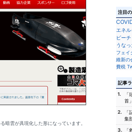
注目
COVI
エネル
ピーチ
うなっ
フェイ
維新の
費税
Tw
記事
「
首」
「
集部
める暗雲が具現化した形になっています。
「