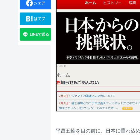
シェア
はてブ
LINEで送る
平昌五輪を目の前に、日本に垂れ込