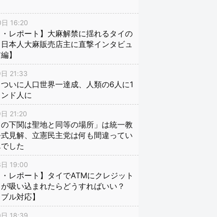
日 16:20
イ・レポート】大麻解禁に揺れるタイの
、日本人大麻販売店主に直撃インタビュ
前編】
日 21:33
ついに人口世界一達成、人類の6人に1
インド人に
日 21:20
口の下関は聖地と同等の場所」は統一教
公式見解、立憲民主党は何も間違ってい
んでした
日 19:00
・レポート】タイでATMにクレジット
ドが吸い込まれたらどうすればいい？
ラブル対応】
日 18:39