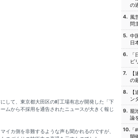
の過
風
問主
中
日本
「
ピリ
【
の最
【
ンタ
前にして、東京都大田区の町工場有志が開発した「下
チームから不採用を通告されたニュースが大きく報じ
籠
論を
「
ャマイカ側を非難するような声も聞かれるのですが、
開催