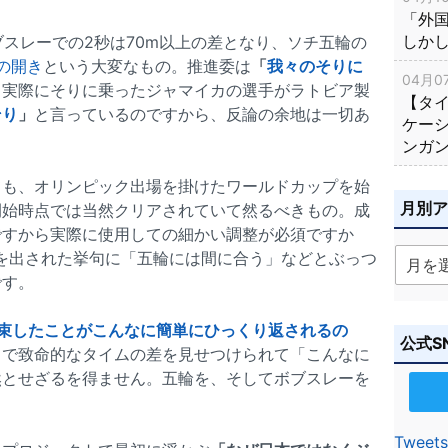
「外
しか
ブスレーでの2秒は70m以上の差となり、ソチ五輪の
の開き
という大変なもの。推進委は
「
我々のそりに
04月07
、実際にそりに乗ったジャマイカの選手がラトビア製
【タ
そり
」
と言っているのですから、反論の余地は一切あ
ケー
ンガ
ても、オリンピック出場を掛けたワールドカップを始
月別
開始時点では当然クリアされていて然るべきもの。成
ですから実際に使用しての細かい調整が必須ですか
を出された挙句に「五輪には間に合う」などとぶっつ
です。
束したことがこんなに簡単にひっくり返されるの
公式S
まで致命的なタイムの差を見せつけられて「こんなに
然とせざるを得ません。五輪を、そしてボブスレーを
Tweets