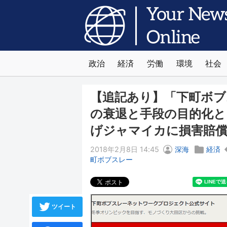
政治
経済
労働
環境
社会
【追記あり】「下町ボブ
の衰退と手段の目的化と
げジャマイカに損害賠
2018年2月8日 14:45
深海
経済
町ボブスレー
ツイート