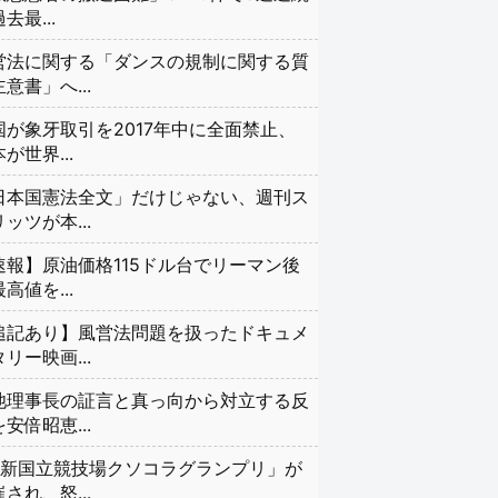
去最...
営法に関する「ダンスの規制に関する質
意書」へ...
国が象牙取引を2017年中に全面禁止、
が世界...
日本国憲法全文」だけじゃない、週刊ス
ッツが本...
速報】原油価格115ドル台でリーマン後
高値を...
追記あり】風営法問題を扱ったドキュメ
リー映画...
池理事長の証言と真っ向から対立する反
安倍昭恵...
#新国立競技場クソコラグランプリ」が
され、怒...