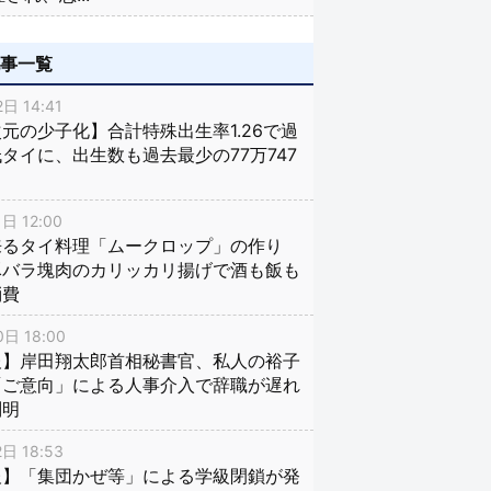
記事一覧
日 14:41
元の少子化】合計特殊出生率1.26で過
タイに、出生数も過去最少の77万747
日 12:00
来るタイ料理「ムークロップ」の作り
豚バラ塊肉のカリッカリ揚げで酒も飯も
消費
日 18:00
報】岸田翔太郎首相秘書官、私人の裕子
「ご意向」による人事介入で辞職が遅れ
判明
日 18:53
報】「集団かぜ等」による学級閉鎖が発