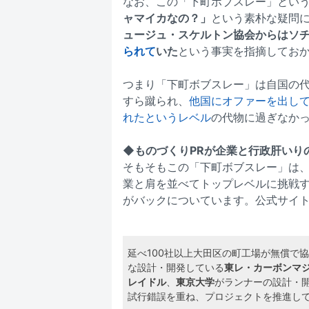
なお、この「下町ボブスレー」とい
ャマイカなの？」
という素朴な疑問
ュージュ・スケルトン協会からはソ
られて
いた
という事実を指摘してお
つまり「下町ボブスレー」は自国の
すら蹴られ、
他国にオファーを出し
れたというレベル
の代物に過ぎなか
◆ものづくりPRが企業と行政肝いり
そもそもこの「下町ボブスレー」は
業と肩を並べてトップレベルに挑戦
がバックについています。公式サイ
延べ100社以上大田区の町工場が無償で
な設計・開発している
東レ・カーボンマ
レイドル
、
東京大学
がランナーの設計・
試行錯誤を重ね、プロジェクトを推進し