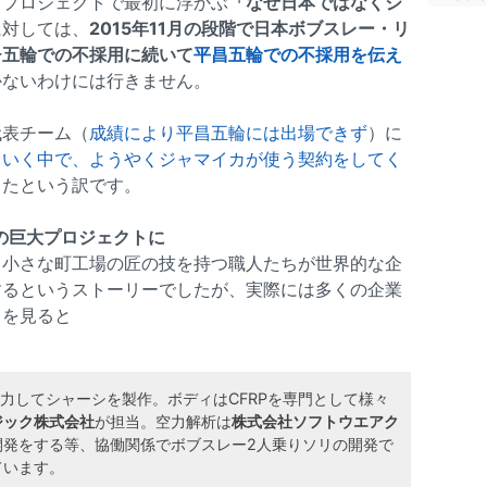
うプロジェクトで最初に浮かぶ
「なぜ日本ではなくジ
に対しては、
2015年11月の段階で日本ボブスレー・リ
チ五輪での不採用に続いて
平昌五輪での不採用を伝え
かないわけには行きません。
代表チーム（
成績により平昌五輪には出場できず
）に
ていく中で、ようやくジャマイカが使う契約をしてく
ったという訳です。
の巨大プロジェクトに
、小さな町工場の匠の技を持つ職人たちが世界的な企
するというストーリーでしたが、実際には多くの企業
トを見ると
協力してシャーシを製作。ボディはCFRPを専門として様々
ジック株式会社
が担当。空力解析は
株式会社ソフトウエアク
開発をする等、協働関係でボブスレー2人乗りソリの開発で
ています。