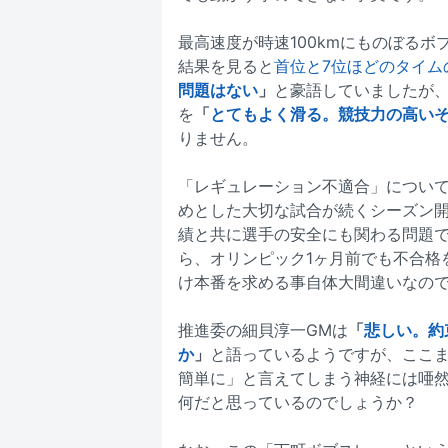
最高速度が時速100kmにものぼるボ
結果を見ると
首位と7位ほどのタイム
問題はない
」
と豪語していましたが
を
「
とてもよく滑る。競技力の高い
りません。
「レギュレーション不適合」につい
めとした大切な試合が続くシーズン
績と共に選手の安全にも関わる問題
ら、オリンピック1ヶ月前でも不合格
け本番を求める事自体大間違いなの
推進委の細貝淳一GMは
「
悲しい。約
か
」
と語っているようですが、ここ
簡単に」と言えてしまう神経には唖
何だと思っているのでしょうか？