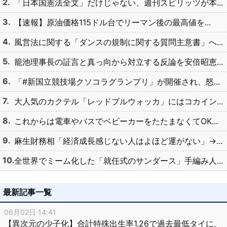
「日本国憲法全文」だけじゃない、週刊スピリッツが本...
【速報】原油価格115ドル台でリーマン後の最高値を...
風営法に関する「ダンスの規制に関する質問主意書」へ...
籠池理事長の証言と真っ向から対立する反論を安倍昭恵...
「#新国立競技場クソコラグランプリ」が開催され、怒...
大人気のカクテル「レッドブルウォッカ」にはコカイン...
これからは電車やバスでベビーカーをたたまなくてOK...
麻生財務相「経済成長感じない人はよほど運がない」→...
全世界でミーム化した「就任式のサンダース」手編み人...
最新記事一覧
06月02日 14:41
【異次元の少子化】合計特殊出生率1.26で過去最低タイに、