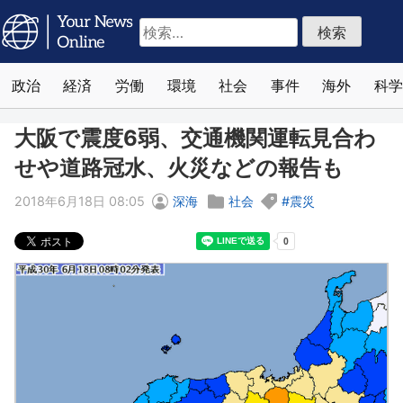
検
索:
政治
経済
労働
環境
社会
事件
海外
科学
大阪で震度6弱、交通機関運転見合わ
せや道路冠水、火災などの報告も
2018年6月18日 08:05
深海
社会
震災