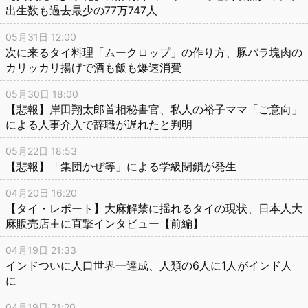
出生数も過去最少の77万747人
05月31日 12:00
次に来るタイ料理「ムークロップ」の作り方、豚バラ塊肉の
カリッカリ揚げで酒も飯も爆速消費
05月30日 18:00
【悲報】岸田翔太郎首相秘書官、私人の裕子ママ「ご意向」
による人事介入で辞職が遅れたと判明
05月22日 18:53
【悲報】「集団かぜ等」による学級閉鎖が発生
04月20日 16:20
【タイ・レポート】大麻解禁に揺れるタイの現状、日本人大
麻販売店主に直撃インタビュー【前編】
04月19日 21:33
インドついに人口世界一達成、人類の6人に1人がインド人
に
04月19日 21:20