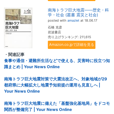
南海トラフ巨大地震――歴史・科
学・社会 (叢書 震災と社会)
posted with
amazlet
at 18.06.17
石橋 克彦
岩波書店
売り上げランキング: 211,615
Amazon.co.jpで詳細を見る
・関連記事
食事や通信・避難所生活などで使える、災害時に役立つ知
識まとめ | Your News Online
南海トラフ巨大地震対策で大震法改正へ、対象地域が29
都府県に大幅拡大し地震予知前提の運用も見直しへ |
Your News Online
南海トラフ巨大地震に備えた「基盤強化基地局」をドコモ
関西が整備完了 | Your News Online