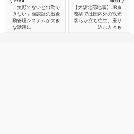
〈 Prev
Next 〉
「笑顔でないと出勤で
【大阪北部地震】JR京
稿
きない」顔認証の出退
都駅では国内外の観光
ナ
勤管理システムが大き
客らが立ち往生、座り
な話題に
込む人々も
ビ
ゲ
ー
シ
ョ
ン