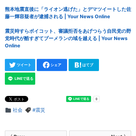
熊本地震直後に「ライオン逃げた」とデマツイートした佐
藤一輝容疑者が逮捕される | Your News Online
震災時すらボイコット、審議拒否をあげつらう自民党の野
党時代が酷すぎてブーメランの域を越える | Your News
Online
ツイート
シェア
はてブ
LINEで送る
社会
震災
投