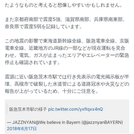
たようなものと考えると想像しやすいかもしれません。
また京都府南部で震度5強、滋賀県南部、兵庫県南東部、
奈良県で震度5弱を記録しています。
この地震の影響で東海道新幹線全線、阪急電車全線、京阪
電車全線、近畿地方のJR線の一部などが現在運転を見合
わせ。電気、ガスが止まったエリアやエレベーターの緊急
停止も確認されています。
震源に近い阪急茨木市駅では行き先表示の電光掲示板が半
壊、高槻市で破裂した水道管による道路冠水や火災などの
報告が上がっているため、十分にご注意を。
阪急茨木市駅の様子
pic.twitter.com/yxfIqxx4nQ
— JAZZNYAN@We believe in Bayern (@jazznyanBAYERN)
2018年6月17日