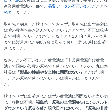
日立化成
は6月29日に三重県の名張事業所で生産している
産業用蓄電池の一部で、
品質データの不正があった
ことを
発表
しました。
取引先と約束した検査をしておらず、取引先に出す書類に
は嘘の数字を書き込んでいたということです。不正は現時
点で判明しているだけで、少なくとも2011年4月から今月
までに製造された約6万台に及んでおり、約500社に出荷
されました。
なお、この不正があった蓄電池は「非常用電源向け蓄電
池」で国内の複数の原発でも使われているものの、丸山寿
社長は
「製品の性能や安全性に問題はない」
とだけ説明
し、どの原発で使われているかは明らかにしませんでし
た。
検査をせずに出荷されたはずの蓄電池に問題ないと言い切
れる根拠は不明。
福島第一原発の全電源喪失によるメルト
ダウンという厄災を経た現代日本において、「原発の非常