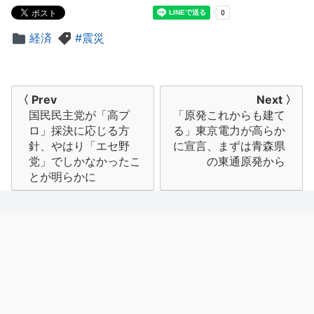
経済
震災
投
〈 Prev
Next 〉
国民民主党が「高プ
「原発これからも建て
稿
ロ」採決に応じる方
る」東京電力が高らか
ナ
針、やはり「エセ野
に宣言、まずは青森県
党」でしかなかったこ
の東通原発から
ビ
とが明らかに
ゲ
ー
シ
ョ
ン