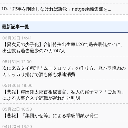
「記事を削除しなければ訴訟」netgeek編集部を...
最新記事一覧
06月02日 14:41
【異次元の少子化】合計特殊出生率1.26で過去最低タイに、
出生数も過去最少の77万747人
05月31日 12:00
次に来るタイ料理「ムークロップ」の作り方、豚バラ塊肉の
カリッカリ揚げで酒も飯も爆速消費
05月30日 18:00
【悲報】岸田翔太郎首相秘書官、私人の裕子ママ「ご意向」
による人事介入で辞職が遅れたと判明
05月22日 18:53
【悲報】「集団かぜ等」による学級閉鎖が発生
04月20日 16:20