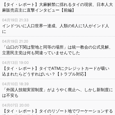
【タイ・レポート】大麻解禁に揺れるタイの現状、日本人大
麻販売店主に直撃インタビュー【前編】
04月19日 21:33
インドついに人口世界一達成、人類の6人に1人がインド人
に
04月19日 21:20
「山口の下関は聖地と同等の場所」は統一教会の公式見解、
立憲民主党は何も間違っていませんでした
04月13日 19:00
【タイ・レポート】タイでATMにクレジットカードが吸い
込まれたらどうすればいい？【トラブル対応】
04月10日 18:39
「外国人技能実習制度」がようやく廃止へ、しかし新制度に
は不安も
04月07日 20:00
【タイ・レポート】タイのリゾート地でワーケーションする