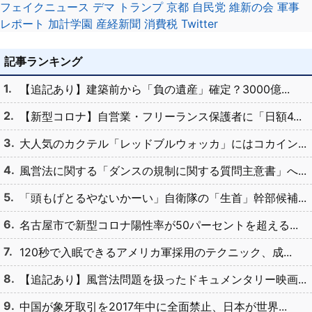
フェイクニュース
デマ
トランプ
京都
自民党
維新の会
軍事
レポート
加計学園
産経新聞
消費税
Twitter
記事ランキング
【追記あり】建築前から「負の遺産」確定？3000億...
【新型コロナ】自営業・フリーランス保護者に「日額4...
大人気のカクテル「レッドブルウォッカ」にはコカイン...
風営法に関する「ダンスの規制に関する質問主意書」へ...
「頭もげとるやないかーい」自衛隊の「生首」幹部候補...
名古屋市で新型コロナ陽性率が50パーセントを超える...
120秒で入眠できるアメリカ軍採用のテクニック、成...
【追記あり】風営法問題を扱ったドキュメンタリー映画...
中国が象牙取引を2017年中に全面禁止、日本が世界...