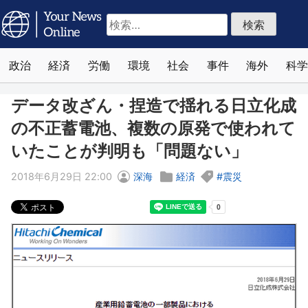
検
索:
政治
経済
労働
環境
社会
事件
海外
科学
データ改ざん・捏造で揺れる日立化成
の不正蓄電池、複数の原発で使われて
いたことが判明も「問題ない」
2018年6月29日 22:00
深海
経済
震災