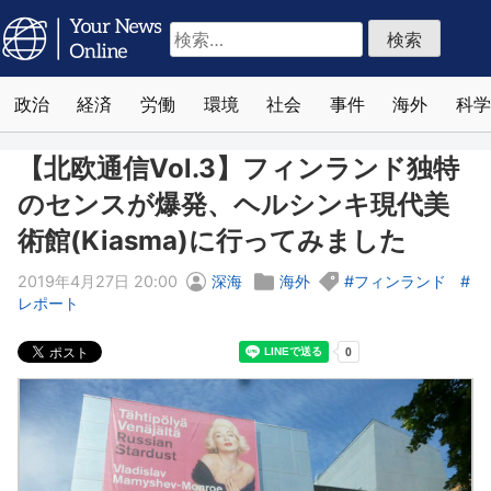
検
索:
政治
経済
労働
環境
社会
事件
海外
科学
【北欧通信Vol.3】フィンランド独特
のセンスが爆発、ヘルシンキ現代美
術館(Kiasma)に行ってみました
2019年4月27日 20:00
深海
海外
フィンランド
レポート