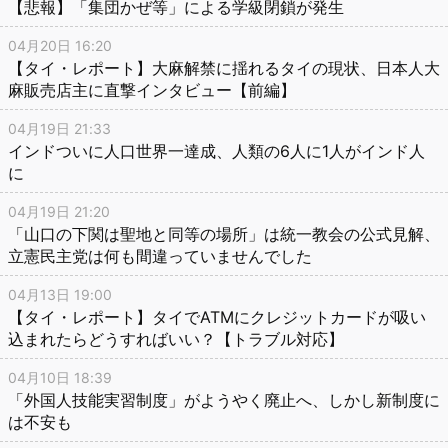
【悲報】「集団かぜ等」による学級閉鎖が発生
04月20日 16:20
【タイ・レポート】大麻解禁に揺れるタイの現状、日本人大
麻販売店主に直撃インタビュー【前編】
04月19日 21:33
インドついに人口世界一達成、人類の6人に1人がインド人
に
04月19日 21:20
「山口の下関は聖地と同等の場所」は統一教会の公式見解、
立憲民主党は何も間違っていませんでした
04月13日 19:00
【タイ・レポート】タイでATMにクレジットカードが吸い
込まれたらどうすればいい？【トラブル対応】
04月10日 18:39
「外国人技能実習制度」がようやく廃止へ、しかし新制度に
は不安も