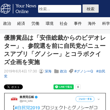
検
索:
政治
経済
労働
環境
社会
事件
海外
科学
優勝賞品は「安倍総裁からのビデオレ
ター」、参院選を前に自民党がニュー
スアプリ「グノシー」とコラボクイ
ズ企画を実施
2019年6月4日 17:30
深海
政治
グノシーQ
自民
党