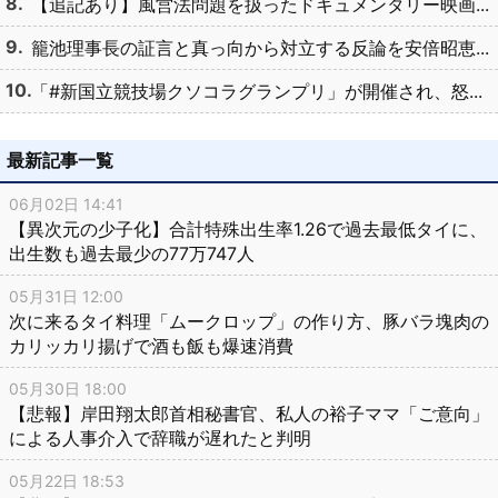
【追記あり】風営法問題を扱ったドキュメンタリー映画...
籠池理事長の証言と真っ向から対立する反論を安倍昭恵...
「#新国立競技場クソコラグランプリ」が開催され、怒...
最新記事一覧
06月02日 14:41
【異次元の少子化】合計特殊出生率1.26で過去最低タイに、
出生数も過去最少の77万747人
05月31日 12:00
次に来るタイ料理「ムークロップ」の作り方、豚バラ塊肉の
カリッカリ揚げで酒も飯も爆速消費
05月30日 18:00
【悲報】岸田翔太郎首相秘書官、私人の裕子ママ「ご意向」
による人事介入で辞職が遅れたと判明
05月22日 18:53