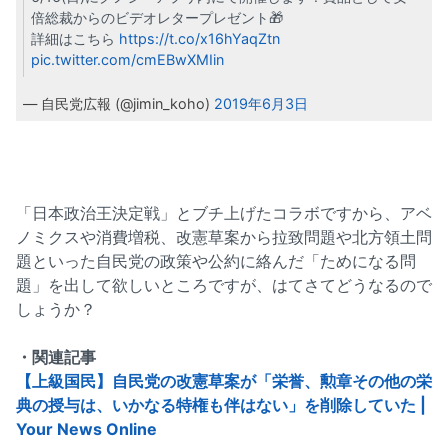
倍総裁からのビデオレタープレゼント🎁
詳細はこちら
https://t.co/x16hYaqZtn
pic.twitter.com/cmEBwXMIin
— 自民党広報 (@jimin_koho)
2019年6月3日
「日本政治王決定戦」とブチ上げたコラボですから、アベ
ノミクスや消費増税、改憲草案から拉致問題や北方領土問
題といった自民党の政策や公約に絡んだ「ためになる問
題」を出して欲しいところですが、はてさてどうなるので
しょうか？
・関連記事
【上級国民】自民党の改憲草案が「栄誉、勲章その他の栄
典の授与は、いかなる特権も伴はない」を削除していた |
Your News Online