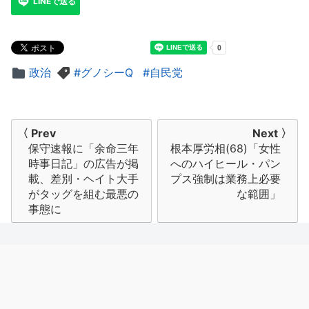
LINEで送る
政治
グノシーQ
自民党
投
〈 Prev
Next 〉
保守速報に「余命三年
根本厚労相(68)「女性
稿
時事日記」の広告が掲
へのハイヒール・パン
ナ
載、差別・ヘイト大手
プス強制は業務上必要
がタッグを組む最悪の
な範囲」
ビ
事態に
ゲ
ー
シ
ョ