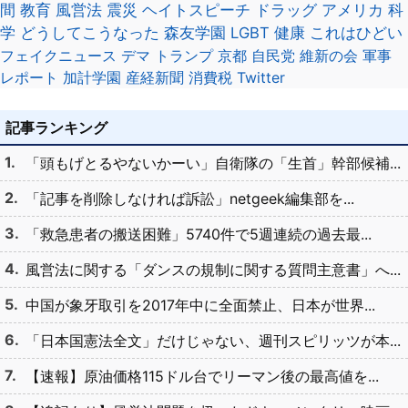
間
教育
風営法
震災
ヘイトスピーチ
ドラッグ
アメリカ
科
学
どうしてこうなった
森友学園
LGBT
健康
これはひどい
フェイクニュース
デマ
トランプ
京都
自民党
維新の会
軍事
レポート
加計学園
産経新聞
消費税
Twitter
記事ランキング
「頭もげとるやないかーい」自衛隊の「生首」幹部候補...
「記事を削除しなければ訴訟」netgeek編集部を...
「救急患者の搬送困難」5740件で5週連続の過去最...
風営法に関する「ダンスの規制に関する質問主意書」へ...
中国が象牙取引を2017年中に全面禁止、日本が世界...
「日本国憲法全文」だけじゃない、週刊スピリッツが本...
【速報】原油価格115ドル台でリーマン後の最高値を...