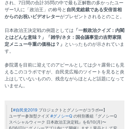
され、7日間の合計35問の中で最も正解数の多かったユー
ザー1人に「政治王」の称号と
自民党総裁である安倍首相
からのお祝いビデオレター
がプレゼントされるとのこと。
日本政治王決定戦の例題としては
「一般政治クイズ：内閣
とはどんな意味？」「雑学/ネタ：国会議事堂の吉野家限
定メニュー牛重の価格は？」
といったものが示されていま
す。
参院選を目前に迎えてのアピールとしては少々露骨にも見
えるこのコラボですが、自民党広報のツイートを見ると炎
上はしていないものの、残念ながらほとんど話題になって
いません。
【
#自民党2019
プロジェクトとグノシーがコラボ👀】
ユーザー参加型クイズ
#グノシーQ
の特別番組『グノシーQ
スペシャルウィーク 日本政治王決定戦』を6/10(月)〜
6/16(日)にグノシーアプリ内にて開催します！賞品として安