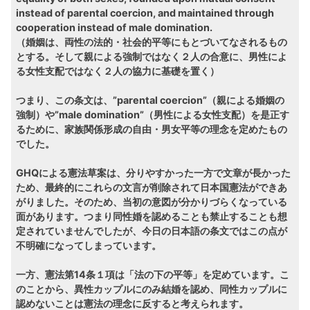
instead of parental coercion, and maintained through
cooperation instead of male domination.
（婚姻は、両性の法的・社会的平等にもとづいてなされるもの
とする。そして親による強制ではなく２人の合意に、男性によ
る女性支配ではなく２人の協力に基礎を置く）
つまり、この条文は、”parental coercion”（親による婚姻の
強制）や”male domination”（男性による女性支配）を是正す
るために、家族関係形成の自由・男女平等の理念を定めたもの
でした。
GHQによる憲法草案は、分りやすかった一方で文章が長かった
ため、最終的にこれらの文言が削除されて日本国憲法ができあ
がりました。そのため、当初の意図が分かりづらくなっている
面があります。つまり同性婚を認めることも禁止することも想
定されていませんでしたが、今日の日本語の条文ではこの点が
不明確になってしまっています。
一方、憲法第14条１項は「法の下の平等」を定めています。こ
のことから、異性カップルにのみ結婚を認め、同性カップルに
認めないことは憲法の理念に反すると考えられます。