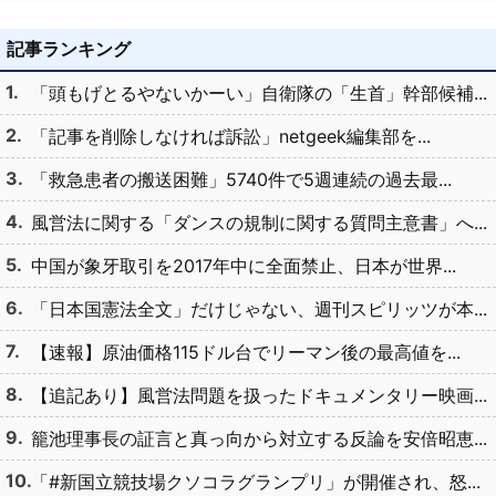
記事ランキング
「頭もげとるやないかーい」自衛隊の「生首」幹部候補...
「記事を削除しなければ訴訟」netgeek編集部を...
「救急患者の搬送困難」5740件で5週連続の過去最...
風営法に関する「ダンスの規制に関する質問主意書」へ...
中国が象牙取引を2017年中に全面禁止、日本が世界...
「日本国憲法全文」だけじゃない、週刊スピリッツが本...
【速報】原油価格115ドル台でリーマン後の最高値を...
【追記あり】風営法問題を扱ったドキュメンタリー映画...
籠池理事長の証言と真っ向から対立する反論を安倍昭恵...
「#新国立競技場クソコラグランプリ」が開催され、怒...