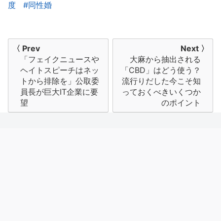
度
同性婚
投
〈 Prev
Next 〉
「フェイクニュースや
大麻から抽出される
稿
ヘイトスピーチはネッ
「CBD」はどう使う？
ナ
トから排除を」公取委
流行りだした今こそ知
員長が巨大IT企業に要
っておくべきいくつか
ビ
望
のポイント
ゲ
ー
シ
ョ
ン