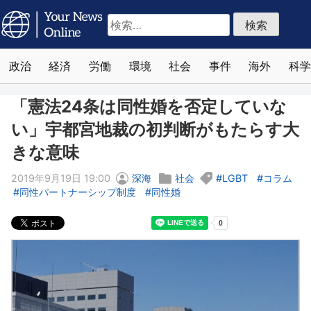
検
索:
政治
経済
労働
環境
社会
事件
海外
科学
「憲法24条は同性婚を否定していな
い」宇都宮地裁の初判断がもたらす大
きな意味
2019年9月19日 19:00
深海
社会
LGBT
コラム
同性パートナーシップ制度
同性婚