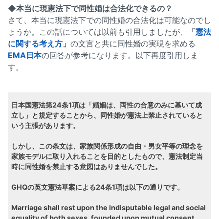
◆本当に現憲法下で同性婚は合法化できるの？
さて、本当に現憲法下での同性婚の合法化は可能なのでし
ょうか。この話については以前も引用しましたが、
「
憲法
に関する考え方
」
の文言と共に同性婚の実現を求める
EMA日本
の回答が参考になります。以下再度引用しま
す。
日本国憲法第24条1項は「婚姻は、両性の合意のみに基いて成
立し」と規定することから、同性婚が憲法上禁止されていると
いう主張があります。
しかし、この条文は、家族関係形成の自由・男女平等の理念を
家族モデルに取り入れることを目的としたもので、憲法制定当
時に同性婚を禁止する意図はありませんでした。
GHQの英文憲法草案による24条1項は以下の通りです。
Marriage shall rest upon the indisputable legal and social
equality of both sexes, founded upon mutual consent