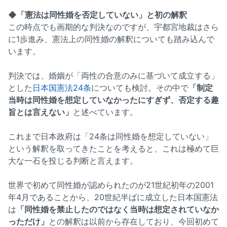
◆「憲法は同性婚を否定していない」と初の解釈
この時点でも画期的な判決なのですが、宇都宮地裁はさら
に1歩進み、憲法上の同性婚の解釈についても踏み込んで
います。
判決では、婚姻が「両性の合意のみに基づいて成立する」
とした
日本国憲法24条
についても検討。その中で
「制定
当時は同性婚を想定していなかったにすぎず、否定する趣
旨とは言えない」
と述べています。
これまで日本政府は「24条は同性婚を想定していない」
という解釈を取ってきたことを考えると、これは極めて巨
大な一石を投じる判断と言えます。
世界で初めて同性婚が認められたのが21世紀初年の2001
年4月であることから、20世紀半ばに成立した日本国憲法
は
「同性婚を禁止したのではなく当時は想定されていなか
っただけ」
との解釈は以前から存在しており、今回初めて