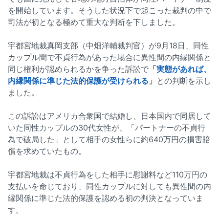
を開始しています。そうした状況下で起こった裁判の中で
司法が初となる極めて重大な判断を下しました。
宇都宮地裁真岡支部（中畑洋輔裁判官）が9月18日、同性
カップル間で不貞行為があった場合に異性間の内縁関係と
同じ権利が認められるかを争った訴訟で
「
実態があれば、
内縁関係に準じた法的保護が受けられる
」
との判断を示し
ました。
この訴訟はアメリカ合衆国で結婚し、日本国内で同居して
いた同性カップルの30代女性が、「パートナーの不貞行
為で破局した」として相手の女性らに約640万円の損害賠
償を求めていたもの。
宇都宮地裁は不貞行為をした相手に慰謝料など110万円の
支払いを命じており、同性カップルに対しても異性間の内
縁関係に準じた法的保護を認める初の判決となっていま
す。