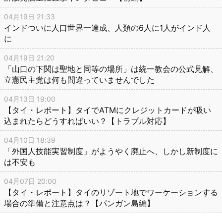
04月19日 21:33
インドついに人口世界一達成、人類の6人に1人がインド人
に
04月19日 21:20
「山口の下関は聖地と同等の場所」は統一教会の公式見解、
立憲民主党は何も間違っていませんでした
04月13日 19:00
【タイ・レポート】タイでATMにクレジットカードが吸い
込まれたらどうすればいい？【トラブル対応】
04月10日 18:39
「外国人技能実習制度」がようやく廃止へ、しかし新制度に
は不安も
04月07日 20:00
【タイ・レポート】タイのリゾート地でワーケーションする
場合の準備と注意点は？【パンガン島編】