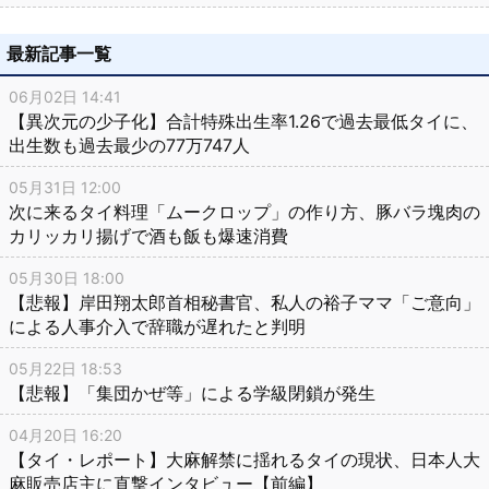
最新記事一覧
06月02日 14:41
【異次元の少子化】合計特殊出生率1.26で過去最低タイに、
出生数も過去最少の77万747人
05月31日 12:00
次に来るタイ料理「ムークロップ」の作り方、豚バラ塊肉の
カリッカリ揚げで酒も飯も爆速消費
05月30日 18:00
【悲報】岸田翔太郎首相秘書官、私人の裕子ママ「ご意向」
による人事介入で辞職が遅れたと判明
05月22日 18:53
【悲報】「集団かぜ等」による学級閉鎖が発生
04月20日 16:20
【タイ・レポート】大麻解禁に揺れるタイの現状、日本人大
麻販売店主に直撃インタビュー【前編】