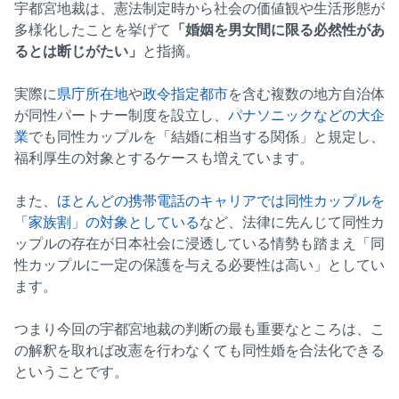
宇都宮地裁は、憲法制定時から社会の価値観や生活形態が
多様化したことを挙げて
「婚姻を男女間に限る必然性があ
るとは断じがたい」
と指摘。
実際に
県庁所在地
や
政令指定都市
を含む複数の地方自治体
が同性パートナー制度を設立し、
パナソニックなどの大企
業
でも同性カップルを「結婚に相当する関係」と規定し、
福利厚生の対象とするケースも増えています。
また、
ほとんどの携帯電話のキャリアでは同性カップルを
「家族割」の対象としている
など、法律に先んじて同性カ
ップルの存在が日本社会に浸透している情勢も踏まえ「同
性カップルに一定の保護を与える必要性は高い」としてい
ます。
つまり今回の宇都宮地裁の判断の最も重要なところは、こ
の解釈を取れば改憲を行わなくても同性婚を合法化できる
ということです。