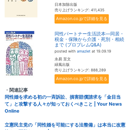
日本加除出版
売り上げランキング: 411,435
Amazon.co.jpで詳細を見る
同性パートナー生活読本―同居・
税金・保険から介護・死別・相続
まで (プロブレムQ&A)
posted with
amazlet
at 19.09.19
永易 至文
緑風出版
売り上げランキング: 888,289
Amazon.co.jpで詳細を見る
・関連記事
同性婚を求める初の一斉訴訟、損害賠償請求を「金目当
て」と攻撃する人々が知っておくべきこと | Your News
Online
立憲民主党の「同性婚を可能にする法整備」は本当に改憲