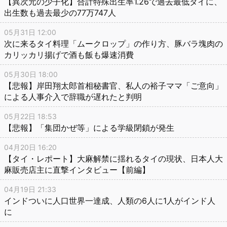
【異次元の少子化】合計特殊出生率1.26で過去最低タイに、
出生数も過去最少の77万747人
05月31日 12:00
次に来るタイ料理「ムークロップ」の作り方、豚バラ塊肉の
カリッカリ揚げで酒も飯も爆速消費
05月30日 18:00
【悲報】岸田翔太郎首相秘書官、私人の裕子ママ「ご意向」
による人事介入で辞職が遅れたと判明
05月22日 18:53
【悲報】「集団かぜ等」による学級閉鎖が発生
04月20日 16:20
【タイ・レポート】大麻解禁に揺れるタイの現状、日本人大
麻販売店主に直撃インタビュー【前編】
04月19日 21:33
インドついに人口世界一達成、人類の6人に1人がインド人
に