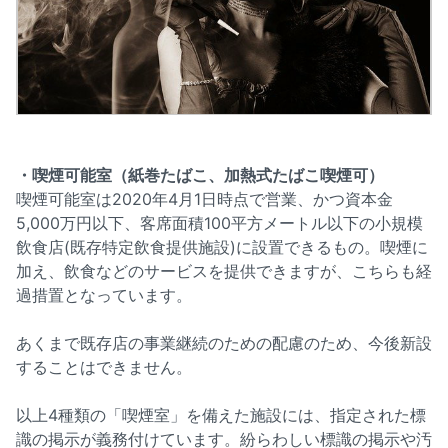
・喫煙可能室（紙巻たばこ、加熱式たばこ喫煙可）
喫煙可能室は2020年4月1日時点で営業、かつ資本金
5,000万円以下、客席面積100平方メートル以下の小規模
飲食店(既存特定飲食提供施設)に設置できるもの。喫煙に
加え、飲食などのサービスを提供できますが、こちらも経
過措置となっています。
あくまで既存店の事業継続のための配慮のため、今後新設
することはできません。
以上4種類の「喫煙室」を備えた施設には、指定された標
識の掲示が義務付けています。紛らわしい標識の掲示や汚