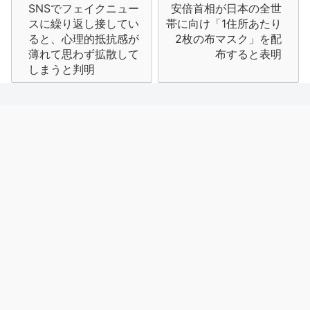
SNSでフェイクニュー
安倍首相が日本の全世
稿
スに繰り返し接してい
帯に向け「1住所あたり
ナ
ると、心理的抵抗感が
2枚の布マスク」を配
薄れて思わず拡散して
布すると表明
ビ
しまうと判明
ゲ
ー
シ
ョ
ン