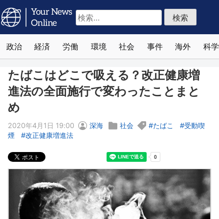
検
索:
政治
経済
労働
環境
社会
事件
海外
科学
たばこはどこで吸える？改正健康増
進法の全面施行で変わったことまと
め
2020年4月1日 19:00
深海
社会
たばこ
受動喫
煙
改正健康増進法