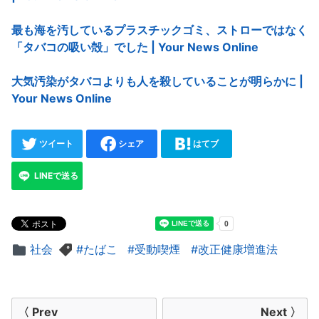
最も海を汚しているプラスチックゴミ、ストローではなく
「タバコの吸い殻」でした | Your News Online
大気汚染がタバコよりも人を殺していることが明らかに |
Your News Online
ツイート
シェア
はてブ
LINEで送る
社会
たばこ
受動喫煙
改正健康増進法
投
〈 Prev
Next 〉