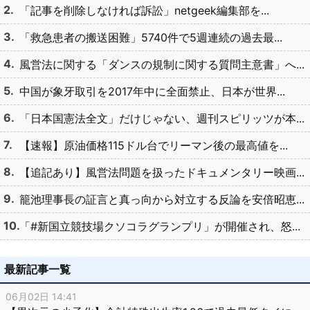
「記事を削除しなければ訴訟」netgeek編集部を...
「救急患者の搬送困難」5740件で5週連続の過去最...
風営法に関する「ダンスの規制に関する質問主意書」へ...
中国が象牙取引を2017年中に全面禁止、日本が世界...
「日本国憲法全文」だけじゃない、週刊スピリッツが本...
【速報】原油価格115ドル台でリーマン後の最高値を...
【追記あり】風営法問題を扱ったドキュメンタリー映画...
籠池理事長の証言と真っ向から対立する反論を安倍昭恵...
「#新国立競技場クソコラグランプリ」が開催され、怒...
最新記事一覧
06月02日 14:41