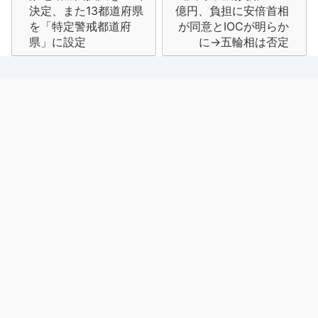
ナ
決定、また13都道府県
億円、負担に安倍首相
を「特定警戒都道府
が同意とIOCが明らか
ビ
県」に設定
に→五輪相は否定
ゲ
ー
シ
ョ
ン