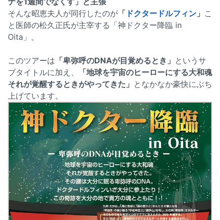
ナを1週間でなくす」と主張
そんな昭恵夫人が同行したのが
「
ドクタードルフィン
」
こ
と医師の松久正氏が主宰する「神ドクター降臨 in
Oita」。
このツアーは
「卑弥呼のDNAが目覚めるとき」
というサ
ブタイトルに加え、
「地球を宇宙のヒーローにする大和魂
それが覚醒するときがやってきた」
となかなか豪快にぶち
上げています。