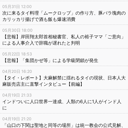
05月31日 12:00
次に来るタイ料理「ムークロップ」の作り方、豚バラ塊肉の
カリッカリ揚げで酒も飯も爆速消費
05月30日 18:00
【悲報】岸田翔太郎首相秘書官、私人の裕子ママ「ご意向」
による人事介入で辞職が遅れたと判明
05月22日 18:53
【悲報】「集団かぜ等」による学級閉鎖が発生
04月20日 16:20
【タイ・レポート】大麻解禁に揺れるタイの現状、日本人大
麻販売店主に直撃インタビュー【前編】
04月19日 21:33
インドついに人口世界一達成、人類の6人に1人がインド人
に
04月19日 21:20
「山口の下関は聖地と同等の場所」は統一教会の公式見解、