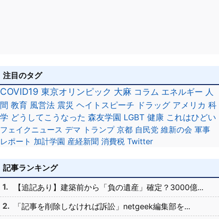
注目のタグ
COVID19
東京オリンピック
大麻
コラム
エネルギー
人
間
教育
風営法
震災
ヘイトスピーチ
ドラッグ
アメリカ
科
学
どうしてこうなった
森友学園
LGBT
健康
これはひどい
フェイクニュース
デマ
トランプ
京都
自民党
維新の会
軍事
レポート
加計学園
産経新聞
消費税
Twitter
記事ランキング
【追記あり】建築前から「負の遺産」確定？3000億...
「記事を削除しなければ訴訟」netgeek編集部を...