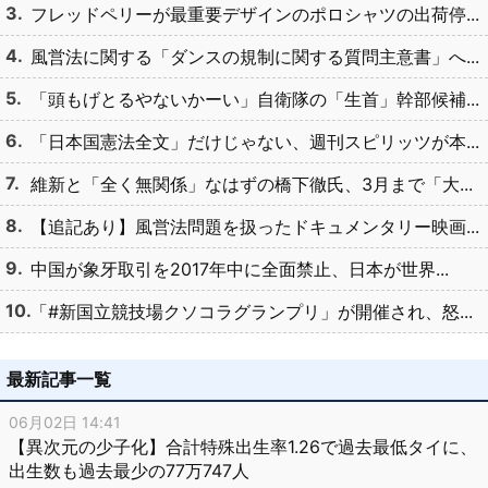
フレッドペリーが最重要デザインのポロシャツの出荷停...
風営法に関する「ダンスの規制に関する質問主意書」へ...
「頭もげとるやないかーい」自衛隊の「生首」幹部候補...
「日本国憲法全文」だけじゃない、週刊スピリッツが本...
維新と「全く無関係」なはずの橋下徹氏、3月まで「大...
【追記あり】風営法問題を扱ったドキュメンタリー映画...
中国が象牙取引を2017年中に全面禁止、日本が世界...
「#新国立競技場クソコラグランプリ」が開催され、怒...
最新記事一覧
06月02日 14:41
【異次元の少子化】合計特殊出生率1.26で過去最低タイに、
出生数も過去最少の77万747人