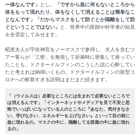
ー体なんです」
とし、
「ですから急に何もないところから
体をもって現れたり、体をなくして消えることは簡単なこ
となんです」「だからマスクをして防ぐとか隔離をして防
ぐということではない」
と、世界中の医師や科学者の知見
を全否定してみせます。
昭恵夫人が宇佐神宮をノーマスクで参拝し、夫人を含むツ
アー客らが「三密」を無視して祈祷時に密集して座ってい
たことも、ドクタードルフィンのこうした説に心酔してい
たと考えれば納得いくもの。ドクタードルフィンの新型コ
ロナへの斬新すぎる説明はまだまだ続きます。
「（ウイルスは）必要なところには生まれて必要ないところで
は消えるんです」「インターネットやメディアを見て不安と恐
怖でいっぱいになっている人のところに『あなた、気付きなさ
い、学びなさい、エネルギーを上げなさい』といって目の前に
急に現れるの。マスクの中に、隔離してる部屋の中に急に現れ
るの」