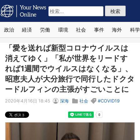
検
索:
政治
経済
労働
環境
社会
事件
海外
科学
「愛を送れば新型コロナウイルスは
消えてゆく」「私が世界をリードす
れば1週間でウイルスはなくなる」、
昭恵夫人が大分旅行で同行したドクタ
ードルフィンの主張がすごいことに
2020年4月16日 18:45
深海
社会
COVID19