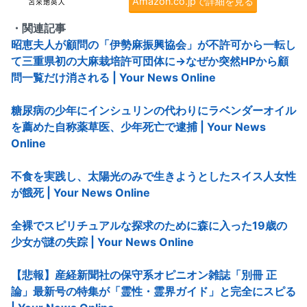
Amazon.co.jpで詳細を見る
・関連記事
昭恵夫人が顧問の「伊勢麻振興協会」が不許可から一転し
て三重県初の大麻栽培許可団体に→なぜか突然HPから顧
問一覧だけ消される | Your News Online
糖尿病の少年にインシュリンの代わりにラベンダーオイル
を薦めた自称薬草医、少年死亡で逮捕 | Your News
Online
不食を実践し、太陽光のみで生きようとしたスイス人女性
が餓死 | Your News Online
全裸でスピリチュアルな探求のために森に入った19歳の
少女が謎の失踪 | Your News Online
【悲報】産経新聞社の保守系オピニオン雑誌「別冊 正
論」最新号の特集が「霊性・霊界ガイド」と完全にスピる