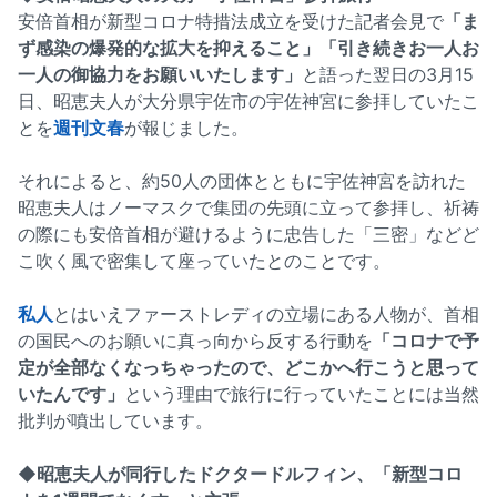
安倍首相が新型コロナ特措法成立を受けた記者会見で
「ま
ず感染の爆発的な拡大を抑えること」「引き続きお一人お
一人の御協力をお願いいたします」
と語った翌日の3月15
日、昭恵夫人が大分県宇佐市の宇佐神宮に参拝していたこ
とを
週刊文春
が報じました。
それによると、約50人の団体とともに宇佐神宮を訪れた
昭恵夫人はノーマスクで集団の先頭に立って参拝し、祈祷
の際にも安倍首相が避けるように忠告した「三密」などど
こ吹く風で密集して座っていたとのことです。
私人
とはいえファーストレディの立場にある人物が、首相
の国民へのお願いに真っ向から反する行動を
「コロナで予
定が全部なくなっちゃったので、どこかへ行こうと思って
いたんです」
という理由で旅行に行っていたことには当然
批判が噴出しています。
◆昭恵夫人が同行したドクタードルフィン、「新型コロ