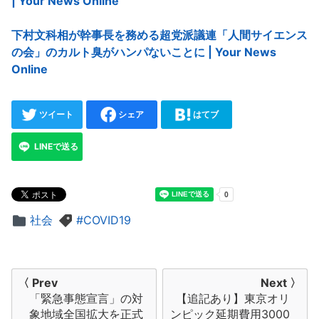
| Your News Online
下村文科相が幹事長を務める超党派議連「人間サイエンス
の会」のカルト臭がハンパないことに | Your News
Online
ツイート
シェア
はてブ
LINEで送る
社会
COVID19
投
〈 Prev
Next 〉
「緊急事態宣言」の対
【追記あり】東京オリ
稿
象地域全国拡大を正式
ンピック延期費用3000