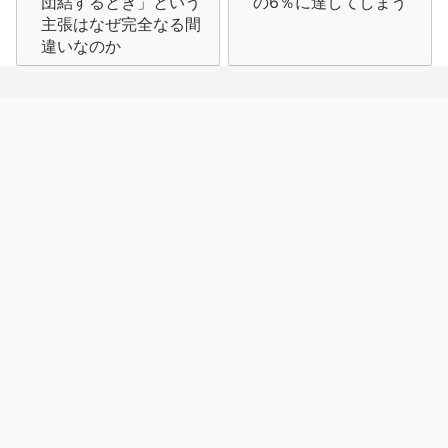
ナ
団結するとき」という
の6％に達してしまう
主張はなぜ完全なる間
ビ
違いなのか
ゲ
ー
シ
ョ
ン