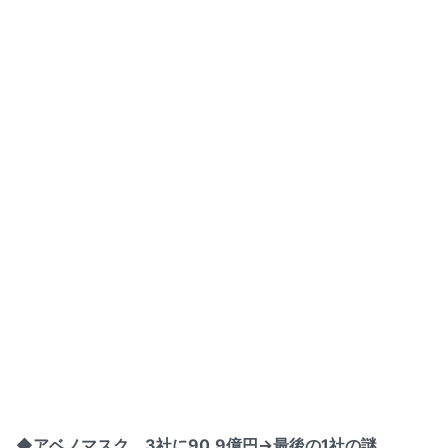
◆アベノマスク、3社に90.9億円→最後の1社の謎