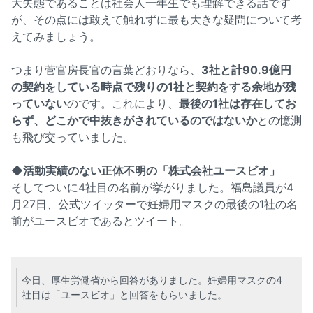
大失態であることは社会人一年生でも理解できる話です
が、その点には敢えて触れずに最も大きな疑問について考
えてみましょう。
つまり菅官房長官の言葉どおりなら、
3社と計90.9億円
の契約をしている時点で残りの1社と契約をする余地が残
っていない
のです。これにより、
最後の1社は存在してお
らず、どこかで中抜きがされているのではないか
との憶測
も飛び交っていました。
◆活動実績のない正体不明の「株式会社ユースビオ」
そしてついに4社目の名前が挙がりました。福島議員が4
月27日、公式ツイッターで妊婦用マスクの最後の1社の名
前がユースビオであるとツイート。
今日、厚生労働省から回答がありました。妊婦用マスクの4
社目は「ユースビオ」と回答をもらいました。