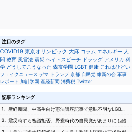
注目のタグ
COVID19
東京オリンピック
大麻
コラム
エネルギー
人
間
教育
風営法
震災
ヘイトスピーチ
ドラッグ
アメリカ
科
学
どうしてこうなった
森友学園
LGBT
健康
これはひどい
フェイクニュース
デマ
トランプ
京都
自民党
維新の会
軍事
レポート
加計学園
産経新聞
消費税
Twitter
記事ランキング
産経新聞、中高生向け憲法講座記事で意味不明なLGB...
震災時すら審議拒否、野党時代の自民党があまりにも酷...
トランプ米大統領候補、イスラム教徒入国禁止要求批判...