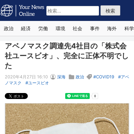
検
索:
政治
経済
労働
環境
社会
事件
海外
科学
アベノマスク調達先4社目の「株式会
社ユースビオ」、完全に正体不明でし
た
2020年4月27日 16:10
深海
政治
COVID19
アベ
ノマスク
ユースビオ