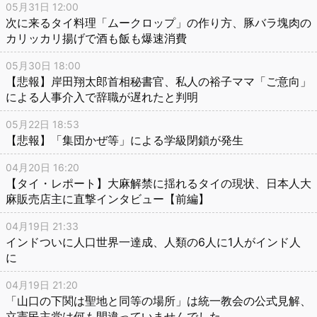
05月31日 12:00
次に来るタイ料理「ムークロップ」の作り方、豚バラ塊肉の
カリッカリ揚げで酒も飯も爆速消費
05月30日 18:00
【悲報】岸田翔太郎首相秘書官、私人の裕子ママ「ご意向」
による人事介入で辞職が遅れたと判明
05月22日 18:53
【悲報】「集団かぜ等」による学級閉鎖が発生
04月20日 16:20
【タイ・レポート】大麻解禁に揺れるタイの現状、日本人大
麻販売店主に直撃インタビュー【前編】
04月19日 21:33
インドついに人口世界一達成、人類の6人に1人がインド人
に
04月19日 21:20
「山口の下関は聖地と同等の場所」は統一教会の公式見解、
立憲民主党は何も間違っていませんでした