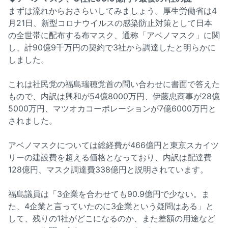
まずは流れからおさらいしてみましょう。厚生労働省は4
月21日、新型コロナウイルスの感染防止対策として日本
の全世帯に配布する布マスク、通称「アベノマスク」に関
し、計90億9千万円の契約で3社から調達したと明らかに
しました。
これは社民党の福島瑞穂党首の問い合わせに書面で答えた
もので、内訳は興和が54億8000万円、伊藤忠商事が28億
5000万円、マツオカコーポレーションが7億6000万円と
されました。
アベノマスクについては総経費が466億円と東京スカイツ
リーの建設費を超える価格となっており、内訳は配達費
128億円、マスク調達費338億円と説明されています。
福島議員は「3企業を合わせても90.9億円で少ない。ま
た、4企業と言っていたのに3企業という疑問はある」と
して、残りの1社がどこになるのか、また差額の用途など