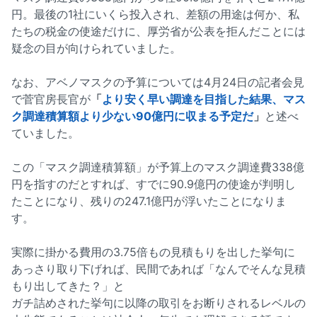
円。最後の1社にいくら投入され、差額の用途は何か、私
たちの税金の使途だけに、厚労省が公表を拒んだことには
疑念の目が向けられていました。
なお、アベノマスクの予算については4月24日の記者会見
で菅官房長官が
「
より安く早い調達を目指した結果、マス
ク調達積算額より少ない90億円に収まる予定だ
」
と述べ
ていました。
この「マスク調達積算額」が予算上のマスク調達費338億
円を指すのだとすれば、すでに90.9億円の使途が判明し
たことになり、残りの247.1億円が浮いたことになりま
す。
実際に掛かる費用の3.75倍もの見積もりを出した挙句に
あっさり取り下げれば、民間であれば「なんでそんな見積
もり出してきた？」と
ガチ詰めされた挙句に以降の取引をお断りされるレベルの