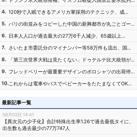
120秒で入眠できるアメリカ軍採用のテクニック、成...
パリの街並みをコピーした中国の新興都市が丸ごとゴー...
日本人人口が過去最大の27万6千人減少、65歳以上...
さいたま市委託分のマイナンバー等58万件も流出、国...
「第三次世界大戦は見たくない」ドゥテルテ比大統領が...
フレッドペリーが最重要デザインのポロシャツの出荷停...
これからは電車やバスでベビーカーをたたまなくてOK...
最新記事一覧
06月02日 14:41
【異次元の少子化】合計特殊出生率1.26で過去最低タイに、
出生数も過去最少の77万747人