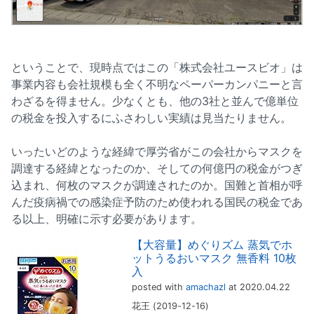
ということで、現時点ではこの「株式会社ユースビオ」は
事業内容も会社規模も全く不明なペーパーカンパニーと言
わざるを得ません。少なくとも、他の3社と並んで億単位
の税金を投入するにふさわしい実績は見当たりません。
いったいどのような経緯で厚労省がこの会社からマスクを
調達する経緯となったのか、そしての何億円の税金がつぎ
込まれ、何枚のマスクが調達されたのか。国難と首相が呼
んだ疫病禍での感染症予防のため使われる国民の税金であ
る以上、明確に示す必要があります。
【大容量】めぐりズム 蒸気でホ
ットうるおいマスク 無香料 10枚
入
posted with
amachazl
at 2020.04.22
花王 (2019-12-16)