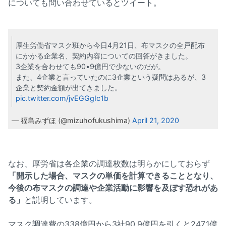
についても問い合わせているとツイート。
厚生労働省マスク班から今日4月21日、布マスクの全戸配布
にかかる企業名、契約内容についての回答がきました。
3企業を合わせても90•9億円で少ないのだが。
また、4企業と言っていたのに3企業という疑問はあるが、3
企業と契約金額が出てきました。
pic.twitter.com/jvEGGgIc1b
— 福島みずほ (@mizuhofukushima)
April 21, 2020
なお、厚労省は各企業の調達枚数は明らかにしておらず
「開示した場合、マスクの単価を計算できることとなり、
今後の布マスクの調達や企業活動に影響を及ぼす恐れがあ
る」
と説明しています。
マスク調達費の338億円から3社90.9億円を引くと247.1億