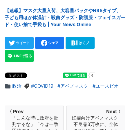
【速報】マスク大量入荷、大容量パックやN95タイプ、
子ども用ほか体温計・殺菌グッズ・防護服・フェイスガー
ド・使い捨て手袋も | Your News Online
ツイート
シェア
はてブ
LINEで送る
政治
COVID19
アベノマスク
ユースビオ
投
〈 Prev
Next 〉
「こんな時に政府を批
妊婦向けアベノマスク
稿
判するな」「今は一致
不良品3万枚に、全体