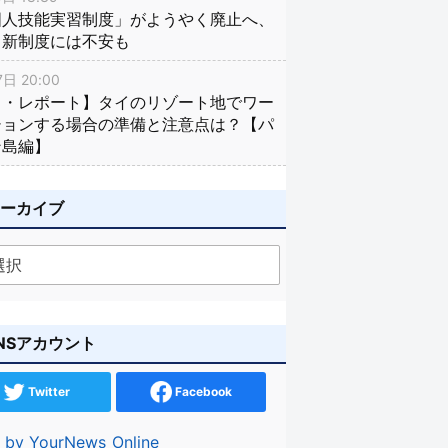
国人技能実習制度」がようやく廃止へ、
し新制度には不安も
日 20:00
イ・レポート】タイのリゾート地でワー
ションする場合の準備と注意点は？【パ
ン島編】
アーカイブ
NSアカウント
Twitter
Facebook
 by YourNews_Online