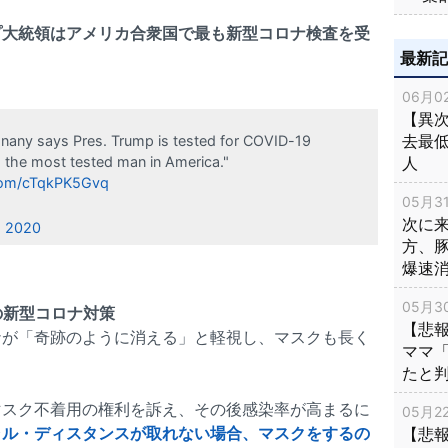
プ大統領はアメリカ合衆国で最も新型コロナ検査を受
最新
06月02
【異次
去最低
nany says Pres. Trump is tested for COVID-19
人
is the most tested man in America."
.com/cTqkPK5Gvq
05月31
次に
, 2020
方、
爆速
05月30
の新型コロナ対策
【悲
ナが「奇跡のように消える」と軽視し、マスクも長く
ママ
たと
マスク不着用の権利を訴え、その後感染率が高まるに
05月22
ャル・ディスタンスが取れない場合、マスクをするの
【悲