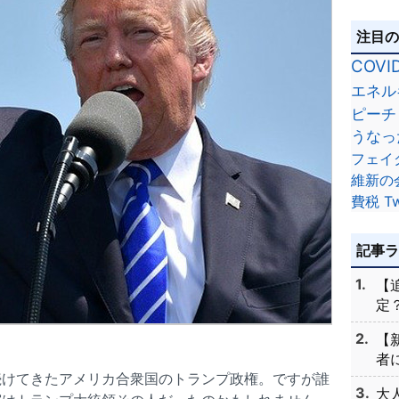
注目
COVI
エネル
ピーチ
うなっ
フェイ
維新の
費税
Tw
記事
【
定？
【
者に
続けてきたアメリカ合衆国のトランプ政権。ですが誰
大