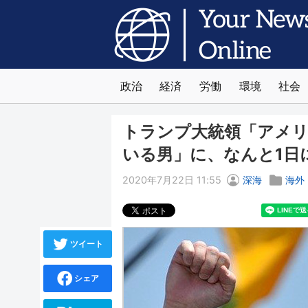
政治
経済
労働
環境
社会
トランプ大統領「アメ
いる男」に、なんと1日
2020年7月22日 11:55
深海
海外
ツイート
シェア