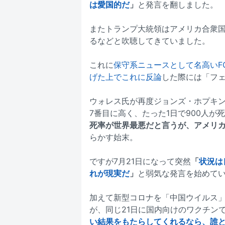
は愛国的だ
」
と発言を翻しました。
またトランプ大統領はアメリカ合衆
るなどと吹聴してきていました。
これに
保守系ニュースとして名高いF
げた上でこれに反論
した際には「フ
ウォレス氏が再度ジョンズ・ホプキ
7番目に高く、たった1日で900人が
死率が世界最悪だと言うが、アメリ
らかす始末。
ですが7月21日になって突然
「
状況は
れが現実だ
」
と弱気な発言を始めて
加えて新型コロナを「中国ウイルス
が、同じ21日に国内向けのワクチン
い結果をもたらしてくれるなら、誰