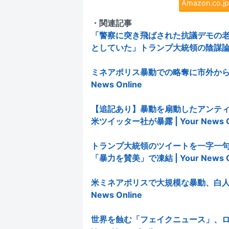
Amazon.co
・関連記事
「警察に突き飛ばされた抗議デモの
としていた」トランプ大統領の陰謀論が個人攻
ミネアポリス暴動での略奪に市外からの
News Online
【追記あり】暴動を扇動したアンテ
米ツイッター社が暴露 | Your News O
トランプ大統領のツイートを一字一句
「暴力を賛美」で凍結 | Your News O
米ミネアポリスで大規模な暴動、白人警
News Online
世界を蝕む「フェイクニュース」、ロ