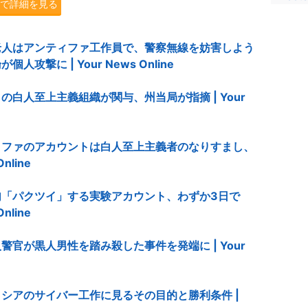
.jpで詳細を見る
老人はアンティファ工作員で、警察無線を妨害しよう
撃に | Your News Online
白人至上主義組織が関与、州当局が指摘 | Your
ィファのアカウントは白人至上主義者のなりすまし、
nline
「パクツイ」する実験アカウント、わずか3日で
nline
官が黒人男性を踏み殺した事件を発端に | Your
シアのサイバー工作に見るその目的と勝利条件 |