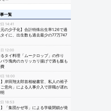
記事一覧
日 14:41
元の少子化】合計特殊出生率1.26で過
タイに、出生数も過去最少の77万747
日 12:00
来るタイ料理「ムークロップ」の作り
豚バラ塊肉のカリッカリ揚げで酒も飯も
消費
日 18:00
報】岸田翔太郎首相秘書官、私人の裕子
「ご意向」による人事介入で辞職が遅れ
判明
日 18:53
報】「集団かぜ等」による学級閉鎖が発