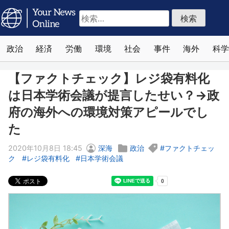
検
索:
政治
経済
労働
環境
社会
事件
海外
科学
【ファクトチェック】レジ袋有料化
は日本学術会議が提言したせい？→政
府の海外への環境対策アピールでし
た
2020年10月8日 18:45
深海
政治
ファクトチェッ
ク
レジ袋有料化
日本学術会議