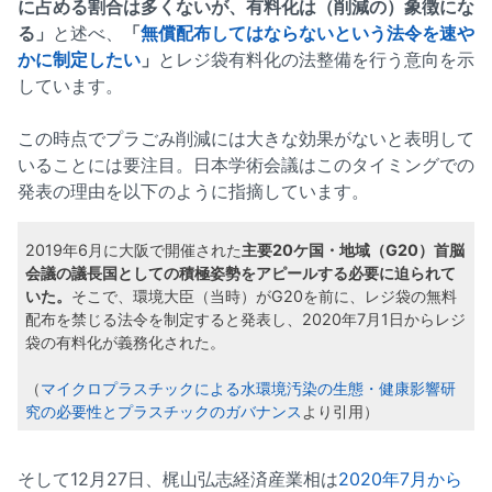
に占める割合は多くないが、有料化は（削減の）象徴にな
る」
と述べ、
「
無償配布してはならないという法令を速や
かに制定したい
」
とレジ袋有料化の法整備を行う意向を示
しています。
この時点でプラごみ削減には大きな効果がないと表明して
いることには要注目。日本学術会議はこのタイミングでの
発表の理由を以下のように指摘しています。
2019年6月に大阪で開催された
主要20ケ国・地域（G20）首脳
会議の議長国としての積極姿勢をアピールする必要に迫られて
いた。
そこで、環境大臣（当時）がG20を前に、レジ袋の無料
配布を禁じる法令を制定すると発表し、2020年7月1日からレジ
袋の有料化が義務化された。
（
マイクロプラスチックによる水環境汚染の生態・健康影響研
究の必要性とプラスチックのガバナンス
より引用）
そして12月27日、梶山弘志経済産業相は
2020年7月から