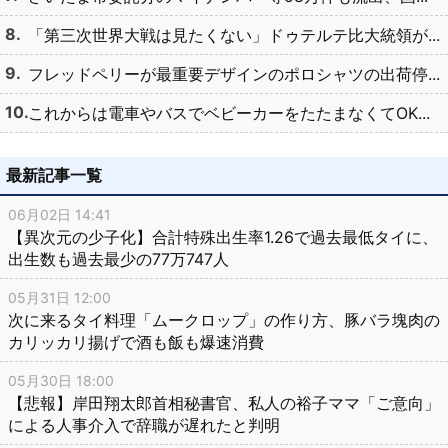
「第三次世界大戦は見たくない」ドゥテルテ比大統領が...
フレッドペリーが最重要デザインのポロシャツの出荷停...
これからは電車やバスでベビーカーをたたまなくてOK...
最新記事一覧
06月02日 14:41
【異次元の少子化】合計特殊出生率1.26で過去最低タイに、
出生数も過去最少の77万747人
05月31日 12:00
次に来るタイ料理「ムークロップ」の作り方、豚バラ塊肉の
カリッカリ揚げで酒も飯も爆速消費
05月30日 18:00
【悲報】岸田翔太郎首相秘書官、私人の裕子ママ「ご意向」
による人事介入で辞職が遅れたと判明