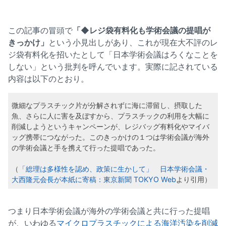
この記事の冒頭で
「◆レジ袋有料化も学術会議の提唱が
きっかけ」
という小見出しがあり、これが現在大不評のレ
ジ袋有料化を招いたとして「日本学術会議はろくなことを
しない」という批判を呼んでいます。実際に記されている
内容は以下のとおり。
微細なプラスチック片が分解されずに海に滞留し、摂取した
魚、さらに人に害を及ぼすから、プラスチックの利用を大幅に
削減しようというキャンペーンが、レジバッグ有料化やマイバ
ッグ携帯につながった。このきっかけの１つは学術会議が海外
の学術会議と手を携えて行った提唱であった。
（
「総理は多様性を認め、政策に生かして」 日本学術会議・
大西隆元会長が本紙に寄稿：東京新聞 TOKYO Web
より引用）
つまり日本学術会議が海外の学術会議と共に行った提唱
が、いわゆる
マイクロプラスチックによる海洋汚染を削減