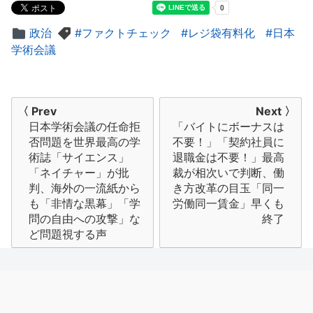
政治
ファクトチェック
レジ袋有料化
日本
学術会議
投
〈 Prev
Next 〉
日本学術会議の任命拒
「バイトにボーナスは
稿
否問題を世界最高の学
不要！」「契約社員に
ナ
術誌「サイエンス」
退職金は不要！」最高
「ネイチャー」が批
裁が相次いで判断、働
ビ
判、海外の一流紙から
き方改革の目玉「同一
も「非情な黒幕」「学
労働同一賃金」早くも
ゲ
問の自由への攻撃」な
終了
ー
ど問題視する声
シ
ョ
ン