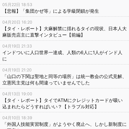
05月22日 18:53
【悲報】「集団かぜ等」による学級閉鎖が発生
04月20日 16:20
【タイ・レポート】大麻解禁に揺れるタイの現状、日本人大
麻販売店主に直撃インタビュー【前編】
04月19日 21:33
インドついに人口世界一達成、人類の6人に1人がインド人
に
04月19日 21:20
「山口の下関は聖地と同等の場所」は統一教会の公式見解、
立憲民主党は何も間違っていませんでした
04月13日 19:00
【タイ・レポート】タイでATMにクレジットカードが吸い
込まれたらどうすればいい？【トラブル対応】
04月10日 18:39
「外国人技能実習制度」がようやく廃止へ、しかし新制度に