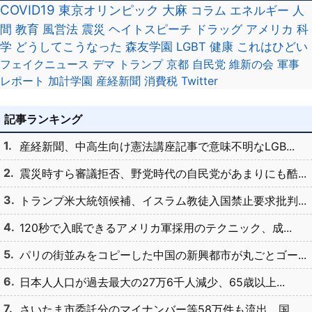
COVID19
東京オリンピック
大麻
コラム
エネルギー
人
間
教育
風営法
震災
ヘイトスピーチ
ドラッグ
アメリカ
科
学
どうしてこうなった
森友学園
LGBT
健康
これはひどい
フェイクニュース
デマ
トランプ
京都
自民党
維新の会
軍事
レポート
加計学園
産経新聞
消費税
Twitter
記事ランキング
産経新聞、中高生向け憲法講座記事で意味不明なLGB...
震災時すら審議拒否、野党時代の自民党があまりにも酷...
トランプ米大統領候補、イスラム教徒入国禁止要求批判...
120秒で入眠できるアメリカ軍採用のテクニック、成...
パリの街並みをコピーした中国の新興都市が丸ごとゴー...
日本人人口が過去最大の27万6千人減少、65歳以上...
さいたま市委託分のマイナンバー等58万件も流出、国...