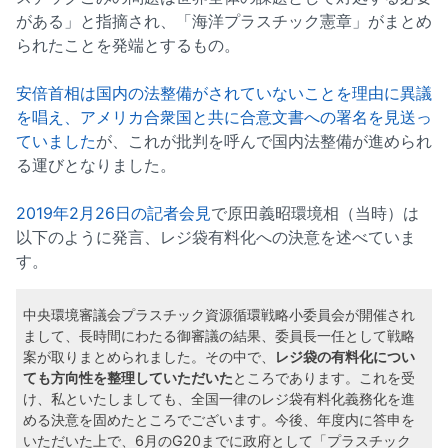
がある」と指摘され、「海洋プラスチック憲章」がまとめ
られたことを発端とするもの。
安倍首相は国内の法整備がされていないことを理由に異議
を唱え、アメリカ合衆国と共に合意文書への署名を見送っ
ていました
が、これが批判を呼んで国内法整備が進められ
る運びとなりました。
2019年2月26日の記者会見
で原田義昭環境相（当時）は
以下のように発言、レジ袋有料化への決意を述べていま
す。
中央環境審議会プラスチック資源循環戦略小委員会が開催され
まして、長時間にわたる御審議の結果、委員長一任として戦略
案が取りまとめられました。その中で、
レジ袋の有料化につい
ても方向性を整理していただいた
ところであります。これを受
け、私といたしましても、全国一律のレジ袋有料化義務化を進
める決意を固めたところでございます。今後、年度内に答申を
いただいた上で、6月のG20までに政府として「プラスチック