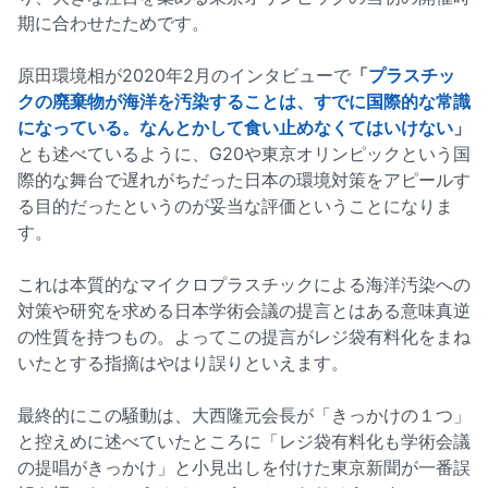
期に合わせたためです。
原田環境相が2020年2月のインタビューで
「
プラスチッ
クの廃棄物が海洋を汚染することは、すでに国際的な常識
になっている。なんとかして食い止めなくてはいけない
」
とも述べているように、G20や東京オリンピックという国
際的な舞台で遅れがちだった日本の環境対策をアピールす
る目的だったというのが妥当な評価ということになりま
す。
これは本質的なマイクロプラスチックによる海洋汚染への
対策や研究を求める日本学術会議の提言とはある意味真逆
の性質を持つもの。よってこの提言がレジ袋有料化をまね
いたとする指摘はやはり誤りといえます。
最終的にこの騒動は、大西隆元会長が「きっかけの１つ」
と控えめに述べていたところに「レジ袋有料化も学術会議
の提唱がきっかけ」と小見出しを付けた東京新聞が一番誤