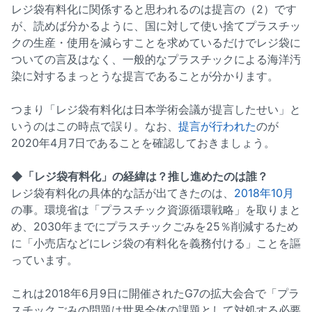
レジ袋有料化に関係すると思われるのは提言の（2）です
が、読めば分かるように、国に対して使い捨てプラスチッ
クの生産・使用を減らすことを求めているだけでレジ袋に
ついての言及はなく、一般的なプラスチックによる海洋汚
染に対するまっとうな提言であることが分かります。
つまり「レジ袋有料化は日本学術会議が提言したせい」と
いうのはこの時点で誤り。なお、
提言が行われた
のが
2020年4月7日であることを確認しておきましょう。
◆「レジ袋有料化」の経緯は？推し進めたのは誰？
レジ袋有料化の具体的な話が出てきたのは、
2018年10月
の事。環境省は「プラスチック資源循環戦略」を取りまと
め、2030年までにプラスチックごみを25％削減するため
に「小売店などにレジ袋の有料化を義務付ける」ことを謳
っています。
これは2018年6月9日に開催されたG7の拡大会合で「プラ
スチックごみの問題は世界全体の課題として対処する必要