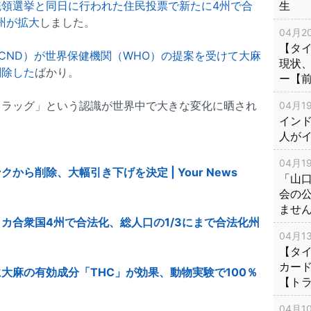
統領選挙と同日に行われた住民投票で新たに4州で合
生
州が拡大
しました。
04月20
【タ
CND）が世界保健機関（WHO）の提案を受けて大麻
現状
削除した
ばかり。
ー【
ドラッグ」という認識が世界中で大きな変化に晒され
04月19
インド
人が
04月19
ら削除、大幅引き下げを決定 | Your News
「山
会の
ませ
カ合衆国4州で合法化、総人口の1/3にまで合法化州
04月13
【タイ
カー
大麻の有効成分「THC」が効果、動物実験で100％
【ト
04月10