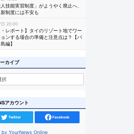
国人技能実習制度」がようやく廃止へ、
し新制度には不安も
日 20:00
イ・レポート】タイのリゾート地でワー
ションする場合の準備と注意点は？【パ
ン島編】
アーカイブ
NSアカウント
Twitter
Facebook
 by YourNews_Online