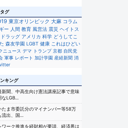
のタグ
D19
東京オリンピック
大麻
コラム
ギー
人間
教育
風営法
震災
ヘイトス
ドラッグ
アメリカ
科学
どうしてこ
た
森友学園
LGBT
健康
これはひどい
クニュース
デマ
トランプ
京都
自民党
会
軍事
レポート
加計学園
産経新聞
消
itter
ランキング
経新聞、中高生向け憲法講座記事で意味
なLGB...
いたま市委託分のマイナンバー等58万
流出、国...
レワーク推進を経財相が要請、経済界は