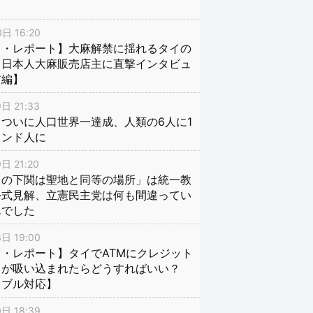
日 16:20
イ・レポート】大麻解禁に揺れるタイの
、日本人大麻販売店主に直撃インタビュ
前編】
日 21:33
ついに人口世界一達成、人類の6人に1
インド人に
日 21:20
口の下関は聖地と同等の場所」は統一教
公式見解、立憲民主党は何も間違ってい
んでした
日 19:00
・レポート】タイでATMにクレジット
ドが吸い込まれたらどうすればいい？
ラブル対応】
日 18:39