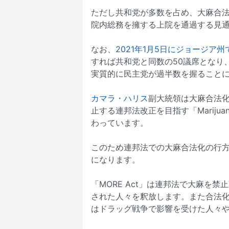
ただし共和党が多数を占め、大麻合
院内総務を擁する上院を通過する見
なお、
2021年1月5日にジョージア
すれば共和党と同数の50議席となり
実質的に民主党が過半数を握ること
カマラ・ハリス
副大統領は大麻合法化
止する連邦法改正を目指す「Marijuan
わっています。
このため連邦法での大麻合法化の行
になります。
「MORE Act」は連邦法で大麻を
された人々を釈放します。また合法
はドラッグ戦争で影響を受けた人々