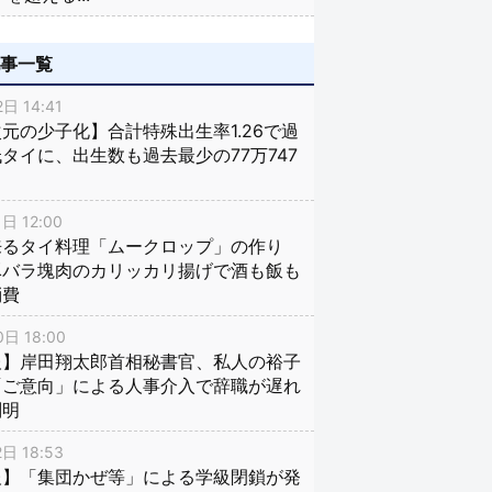
記事一覧
日 14:41
元の少子化】合計特殊出生率1.26で過
タイに、出生数も過去最少の77万747
日 12:00
来るタイ料理「ムークロップ」の作り
豚バラ塊肉のカリッカリ揚げで酒も飯も
消費
日 18:00
報】岸田翔太郎首相秘書官、私人の裕子
「ご意向」による人事介入で辞職が遅れ
判明
日 18:53
報】「集団かぜ等」による学級閉鎖が発