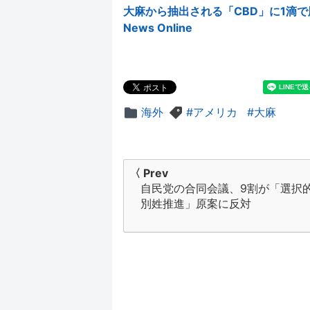
大麻から抽出される「CBD」に1滴で脳
News Online
海外
アメリカ
大麻
投
〈 Prev
自民党の合同会議、9割が「選択
稿
別姓推進」原案に反対
ナ
ビ
ゲ
ー