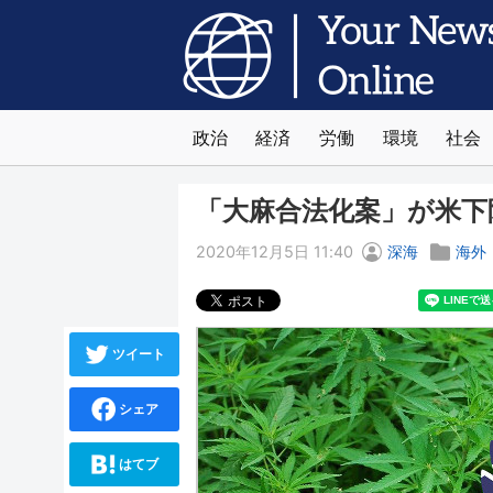
政治
経済
労働
環境
社会
「大麻合法化案」が米下
2020年12月5日 11:40
深海
海外
ツイート
シェア
はてブ