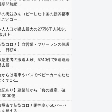
期間短縮...
リの街並みをコピーした中国の新興都市
ごとゴー...
本人人口が過去最大の27万6千人減少、
歳以上...
新型コロナ】自営業・フリーランス保護
「日額4...
救急患者の搬送困難」5740件で5週連続
去最...
れからは電車やバスでベビーカーをたた
くてOK...
追記あり】建築前から「負の遺産」確
3000億...
古屋市で新型コロナ陽性率が50パーセ
を超える...