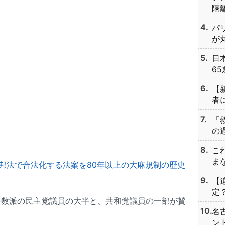
隔離
パ
が丸
日
65
【
者に
「
の過
こ
まな
邦法で合法化する法案を80年以上の大麻規制の歴史
【
定？
多数派の民主党議員の大半と、共和党議員の一部が賛
名
ント