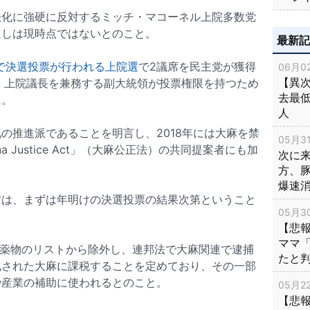
法化に強硬に反対するミッチ・マコーネル上院多数党
通しは現時点ではないとのこと。
最新
州で決選投票が行われる上院選
で2議席を民主党が獲得
06月02
【異次
、上院議長を兼務する副大統領が投票権限を持つため
去最低
に。
人
の推進派であることを明言し、2018年には大麻を禁
05月31
a Justice Act」（大麻公正法）の共同提案者にも加
次に
方、
爆速
方は、まずは年明けの決選投票の結果次第ということ
05月30
【悲
ママ
禁止薬物のリストから除外し、連邦法で大麻関連で逮捕
たと
化された大麻に課税することを定めており、その一部
や産業の補助に使われるとのこと。
05月22
【悲