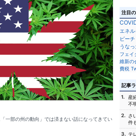
注目
COVI
エネル
ピーチ
うなっ
フェイ
維新の
費税
Tw
記事
産
不明
さ
に「一部の州の動向」では済まない話になってきてい
件も
テ