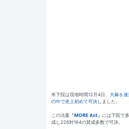
米下院は現地時間12月4日、
大麻を連
の中で史上初めて可決
しました。
この法案
「
MORE Act
」
には下院で
成し228対164の賛成多数で可決。