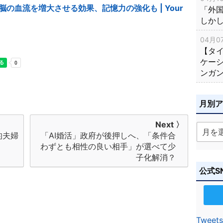
の血流を増大させる効果、記憶力の強化も | Your
「外
しか
04月07
【タ
ケー
ンガ
月別
Next 〉
的夫婦
「AI婚活」政府が後押しへ、「条件合
わずとも相性の良い相手」が選べて少
子化解消？
公式S
Tweets