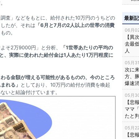
す。
調査」などをもとに、給付された10万円のうちどの
最新
ましたが、それは
「6月と7月の2人以上の世帯の消費
06月02
うもの。
【異次
去最低
よそ2万9000円」と分析、
「1世帯あたりの平均の
人
と、実際に使われた給付金は1人あたり1万円程度に
05月31
次に
方、
まわる金額が増える可能性があるものの、今のところ
爆速
込まれる」
としており、10万円の給付が消費を喚起
いないと結論付けています。
05月30
【悲
ママ
たと
05月22
【悲