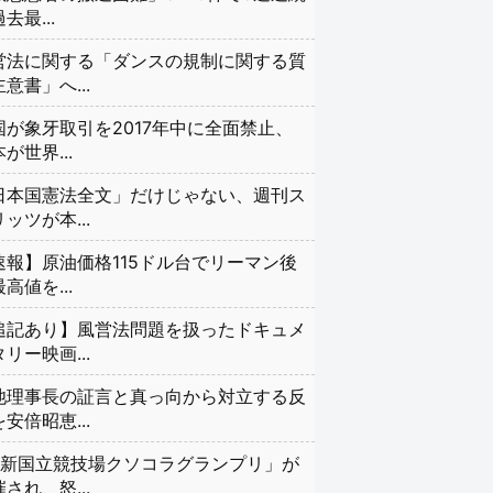
去最...
営法に関する「ダンスの規制に関する質
意書」へ...
国が象牙取引を2017年中に全面禁止、
が世界...
日本国憲法全文」だけじゃない、週刊ス
ッツが本...
速報】原油価格115ドル台でリーマン後
高値を...
追記あり】風営法問題を扱ったドキュメ
リー映画...
池理事長の証言と真っ向から対立する反
安倍昭恵...
#新国立競技場クソコラグランプリ」が
され、怒...