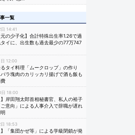
記事一覧
日 14:41
元の少子化】合計特殊出生率1.26で過
タイに、出生数も過去最少の77万747
日 12:00
来るタイ料理「ムークロップ」の作り
豚バラ塊肉のカリッカリ揚げで酒も飯も
消費
日 18:00
報】岸田翔太郎首相秘書官、私人の裕子
「ご意向」による人事介入で辞職が遅れ
判明
日 18:53
報】「集団かぜ等」による学級閉鎖が発