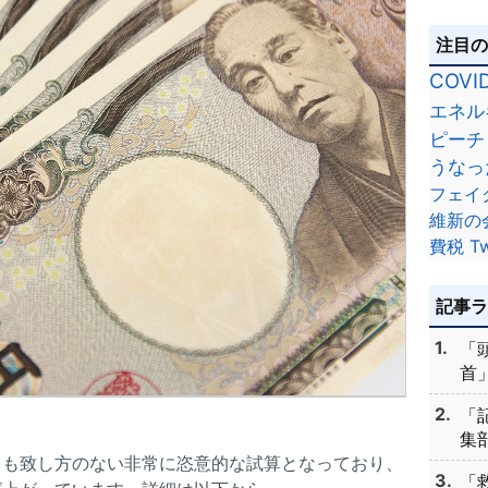
注目
COVI
エネル
ピーチ
うなっ
フェイ
維新の
費税
Tw
記事
「
首」
「
集部
ても致し方のない非常に恣意的な試算となっており、
「