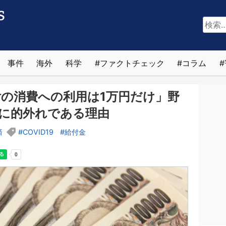
検
索:
事件
海外
科学
ファクトチェック
コラム
付の消費への利用は1万円だけ」野
に的外れである理由
済
COVID19
給付金