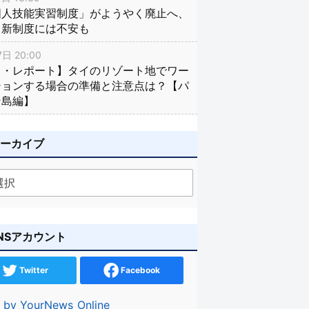
国人技能実習制度」がようやく廃止へ、
し新制度には不安も
日 20:00
イ・レポート】タイのリゾート地でワー
ションする場合の準備と注意点は？【パ
ン島編】
アーカイブ
NSアカウント
Twitter
Facebook
 by YourNews_Online