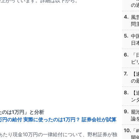
が上がっています。詳細は以下から。
の過
風
問主
中
日本
「
ピリ
【
の最
【
ンタ
籠
たのは1万円」と分析
論を
0万円の給付 実際に使ったのは1万円？ 証券会社が試算
「
あたり現金10万円の一律給付について、野村証券が独
開催