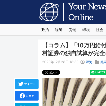
政治
経済
労働
環境
社会
【コラム】「10万円給
村証券の独自試算が完全
2020年12月28日 18:30
深海
経
ツイート
シェア