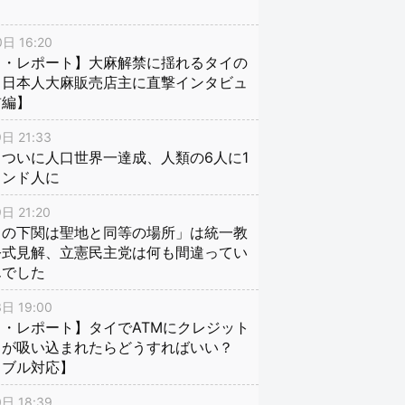
日 16:20
イ・レポート】大麻解禁に揺れるタイの
、日本人大麻販売店主に直撃インタビュ
前編】
日 21:33
ついに人口世界一達成、人類の6人に1
インド人に
日 21:20
口の下関は聖地と同等の場所」は統一教
公式見解、立憲民主党は何も間違ってい
んでした
日 19:00
・レポート】タイでATMにクレジット
ドが吸い込まれたらどうすればいい？
ラブル対応】
日 18:39