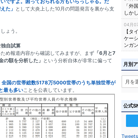
ないですよ。困っておられる方もいらっしゃる。だ
「外
増えた」
として大炎上した10月の問題発言を裏から支
しか
04月07
ましょう。
【タ
ケー
ンガ
な独自試算
いため報道内容から確認してみますが、まず
「6月と7
金の額を分析した」
という分析自体が非常に偏って
月別
、全国の世帯総数5178万5000世帯のうち単独世帯が
％と最も多い
ことを公表しています。
公式S
Tweets