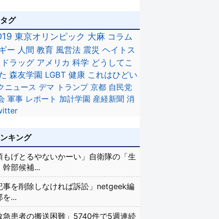
のタグ
D19
東京オリンピック
大麻
コラム
ギー
人間
教育
風営法
震災
ヘイトス
ドラッグ
アメリカ
科学
どうしてこ
た
森友学園
LGBT
健康
これはひどい
クニュース
デマ
トランプ
京都
自民党
会
軍事
レポート
加計学園
産経新聞
消
itter
ランキング
頭もげとるやないかーい」自衛隊の「生
幹部候補...
記事を削除しなければ訴訟」netgeek編
を...
救急患者の搬送困難」5740件で5週連続