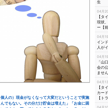
生
04月20
【タ
現状
ー【
04月19
インド
人が
04月19
「山
会の
ませ
04月13
【タイ
カー
（個人の）現金がなくなって大変だということで実施
【ト
とんでもない。その分だけ貯金は増えた」「お金に困
04月10