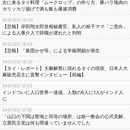
次に来るタイ料理「ムークロップ」の作り方、豚バラ塊肉の
カリッカリ揚げで酒も飯も爆速消費
05月30日 18:00
【悲報】岸田翔太郎首相秘書官、私人の裕子ママ「ご意向」
による人事介入で辞職が遅れたと判明
05月22日 18:53
【悲報】「集団かぜ等」による学級閉鎖が発生
04月20日 16:20
【タイ・レポート】大麻解禁に揺れるタイの現状、日本人大
麻販売店主に直撃インタビュー【前編】
04月19日 21:33
インドついに人口世界一達成、人類の6人に1人がインド人
に
04月19日 21:20
「山口の下関は聖地と同等の場所」は統一教会の公式見解、
立憲民主党は何も間違っていませんでした