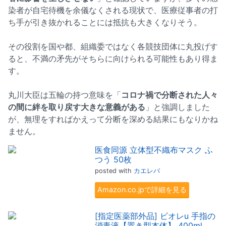
染者が自宅待機を余儀なくされる現状で、医療従事者の打
ち手が引き抜かれることには抵抗も大きくなりそう。
その役割を国や都、組織委ではなく各競技団体に丸投げす
ると、不満の矛先がそちらに向けられる可能性もあり得ま
す。
丸川大臣は五輪の持つ意味を「
コロナ禍で分断された人々
の間に絆を取り戻す大きな意義がある
」と強調しました
が、無理をすればかえって分断を深める結果にもなりかね
ません。
医食同源 立体型不織布マスク ふ
つう 50枚
posted with
カエレバ
Amazon.co.jpで詳細を見る
[指定医薬部外品] ビオレu 手指の
消毒液【置き型本体】 400ml