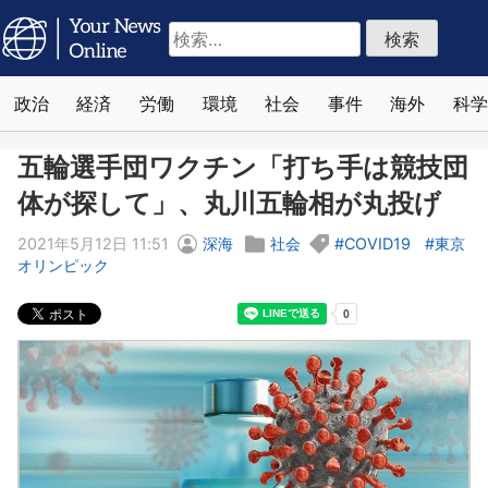
検
索:
政治
経済
労働
環境
社会
事件
海外
科学
五輪選手団ワクチン「打ち手は競技団
体が探して」、丸川五輪相が丸投げ
2021年5月12日 11:51
深海
社会
COVID19
東京
オリンピック