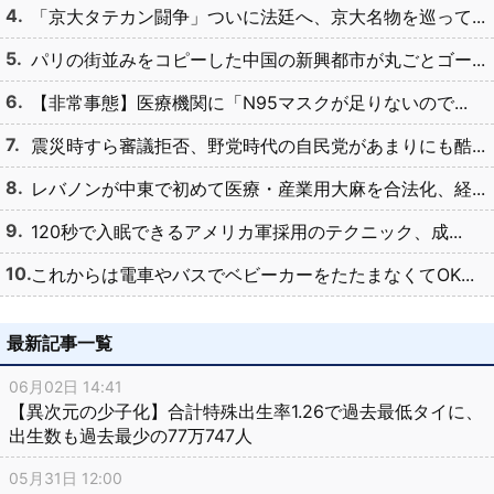
「京大タテカン闘争」ついに法廷へ、京大名物を巡って...
パリの街並みをコピーした中国の新興都市が丸ごとゴー...
【非常事態】医療機関に「N95マスクが足りないので...
震災時すら審議拒否、野党時代の自民党があまりにも酷...
レバノンが中東で初めて医療・産業用大麻を合法化、経...
120秒で入眠できるアメリカ軍採用のテクニック、成...
これからは電車やバスでベビーカーをたたまなくてOK...
最新記事一覧
06月02日 14:41
【異次元の少子化】合計特殊出生率1.26で過去最低タイに、
出生数も過去最少の77万747人
05月31日 12:00