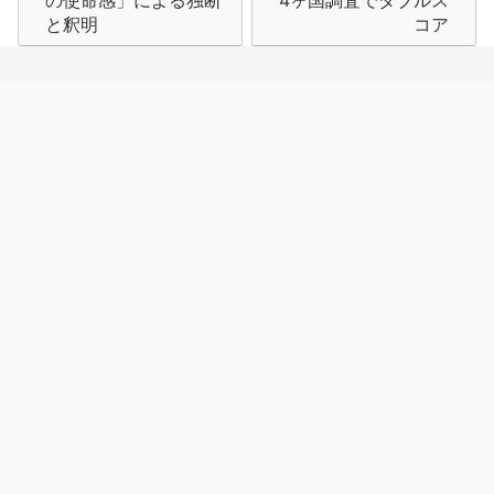
ナ
の使命感」による独断
4ヶ国調査でダブルス
と釈明
コア
ビ
ゲ
ー
シ
ョ
ン