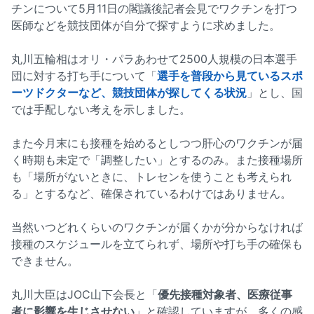
チンについて5月11日の閣議後記者会見でワクチンを打つ
医師などを競技団体が自分で探すように求めました。
丸川五輪相はオリ・パラあわせて2500人規模の日本選手
団に対する打ち手について「
選手を普段から見ているスポ
ーツドクターなど、競技団体が探してくる状況
」とし、国
では手配しない考えを示しました。
また今月末にも接種を始めるとしつつ肝心のワクチンが届
く時期も未定で「調整したい」とするのみ。また接種場所
も「場所がないときに、トレセンを使うことも考えられ
る」とするなど、確保されているわけではありません。
当然いつどれくらいのワクチンが届くかが分からなければ
接種のスケジュールを立てられず、場所や打ち手の確保も
できません。
丸川大臣はJOC山下会長と「
優先接種対象者、医療従事
者に影響を生じさせない
」と確認していますが、多くの感