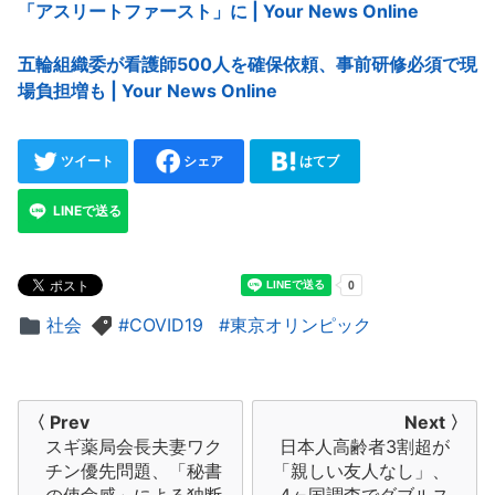
「アスリートファースト」に | Your News Online
五輪組織委が看護師500人を確保依頼、事前研修必須で現
場負担増も | Your News Online
ツイート
シェア
はてブ
LINEで送る
社会
COVID19
東京オリンピック
投
〈 Prev
Next 〉
スギ薬局会長夫妻ワク
日本人高齢者3割超が
稿
チン優先問題、「秘書
「親しい友人なし」、