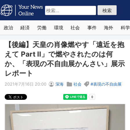
検
索:
政治
経済
労働
環境
社会
事件
海外
科学
【後編】天皇の肖像燃やす「遠近を抱
えて Part II」で燃やされたのは何
か、「表現の不自由展かんさい」展示
レポート
2021年7月16日 20:00
深海
社会
表現の不自由展