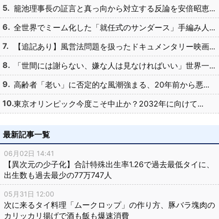
籠池理事長の証言と真っ向から対立する反論を安倍昭恵...
全世界でミーム化した「就任式のサンダース」手編み人...
【追記あり】風営法問題を扱ったドキュメンタリー映画...
「世間には謝らない、嫌な人は見なければいい」世界一...
高齢者「老い」に否定的な風潮強まる、20年前から悪...
東京オリンピック今度こそ中止か？2032年に向けて...
最新記事一覧
06月02日 14:41
【異次元の少子化】合計特殊出生率1.26で過去最低タイに、
出生数も過去最少の77万747人
05月31日 12:00
次に来るタイ料理「ムークロップ」の作り方、豚バラ塊肉の
カリッカリ揚げで酒も飯も爆速消費