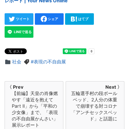
レポート | Your News Online
ツイート
シェア
はてブ
LINEで送る
社会
表現の不自由展
投
〈 Prev
Next 〉
【前編】天皇の肖像燃
五輪選手村の段ボール
稿
やす「遠近を抱えて
ベッド、2人分の体重
ナ
Part II」から「平和の
で崩壊する対コロナ
少女像」まで、「表現
「アンチセックスベッ
ビ
の不自由展かんさい」
ド」と話題に
展示レポート
ゲ