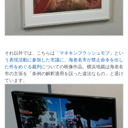
それ以外では、こちらは
「マネキンフラッシュモブ」とい
う表現活動に参加した市議に、海老名市が禁止命令を出し
た件をめぐる裁判
についての映像作品。横浜地裁は海老名
市の主張を「条例の解釈適用を誤った違法なもの」と退け
ています。