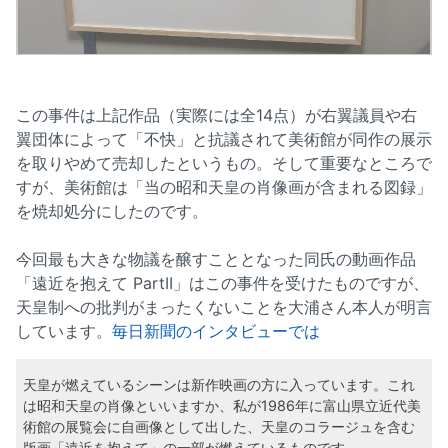
この事件は上記作品（実際には全14点）が右翼議員や右
翼団体によって「不快」と抗議されて美術館が同作の展示
を取りやめて売却したというもの。そして重要なところで
すが、美術館は「当の昭和天皇の肖像画が含まれる図録」
を焼却処分にしたのです。
今回最も大きな物議を醸すこととなった同氏の動画作品
「遠近を抱えて PartII」はこの事件を受けたものですが、
天皇制への批判がまったくないことを大浦さん本人が明言
しています。
毎日新聞のインタビューでは
天皇が燃えているシーンは新作映画の方に入っています。これ
は昭和天皇の肖像といいますか、私が1986年に富山県立近代美
術館の展覧会に自画像として出した、天皇のコラージュを含む
版画「遠近を抱えて」の一部が燃えているものです。