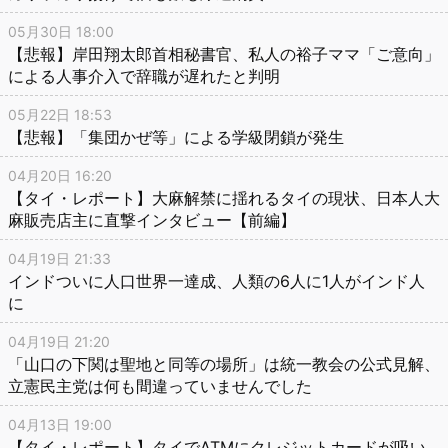
05月30日 18:00
【悲報】岸田翔太郎首相秘書官、私人の裕子ママ「ご意向」
による人事介入で辞職が遅れたと判明
05月22日 18:53
【悲報】「集団かぜ等」による学級閉鎖が発生
04月20日 16:20
【タイ・レポート】大麻解禁に揺れるタイの現状、日本人大
麻販売店主に直撃インタビュー【前編】
04月19日 21:33
インドついに人口世界一達成、人類の6人に1人がインド人
に
04月19日 21:20
「山口の下関は聖地と同等の場所」は統一教会の公式見解、
立憲民主党は何も間違っていませんでした
04月13日 19:00
【タイ・レポート】タイでATMにクレジットカードが吸い