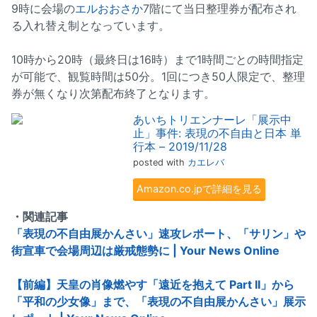
9時に会場の
エルおおさか
7階にて当日整理券が配布され
る入れ替え制となっています。
10時から20時（最終日は16時）まで1時間ごとの時間指定
が可能で、観覧時間は50分。1回につき50人限定で、整理
券が無くなり次第配布終了となります。
あいちトリエンナーレ「展示中
止」事件: 表現の不自由と日本 単
行本 – 2019/11/28
posted with
カエレバ
Amazon.co.jpで詳細を見る
・関連記事
「表現の不自由展かんさい」速攻レポート、「サリン」や
街宣車で会場周辺は厳戒態勢に | Your News Online
【前編】天皇の肖像燃やす「遠近を抱えて Part II」から
「平和の少女像」まで、「表現の不自由展かんさい」展示