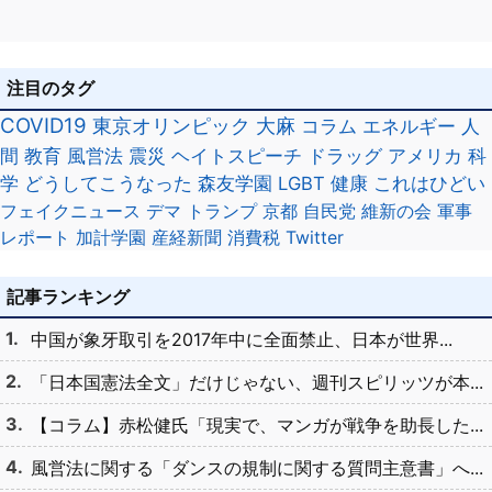
注目のタグ
COVID19
東京オリンピック
大麻
コラム
エネルギー
人
間
教育
風営法
震災
ヘイトスピーチ
ドラッグ
アメリカ
科
学
どうしてこうなった
森友学園
LGBT
健康
これはひどい
フェイクニュース
デマ
トランプ
京都
自民党
維新の会
軍事
レポート
加計学園
産経新聞
消費税
Twitter
記事ランキング
中国が象牙取引を2017年中に全面禁止、日本が世界...
「日本国憲法全文」だけじゃない、週刊スピリッツが本...
【コラム】赤松健氏「現実で、マンガが戦争を助長した...
風営法に関する「ダンスの規制に関する質問主意書」へ...