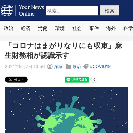
検
索:
政治
経済
労働
環境
社会
事件
海外
科学
「コロナはまがりなりにも収束」麻
生財務相が認識示す
2021年9月7日 13:56
深海
政治
COVID19