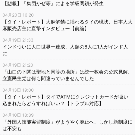
【悲報】「集団かぜ等」による学級閉鎖が発生
04月20日 16:20
【タイ・レポート】大麻解禁に揺れるタイの現状、日本人大
麻販売店主に直撃インタビュー【前編】
04月19日 21:33
インドついに人口世界一達成、人類の6人に1人がインド人
に
04月19日 21:20
「山口の下関は聖地と同等の場所」は統一教会の公式見解、
立憲民主党は何も間違っていませんでした
04月13日 19:00
【タイ・レポート】タイでATMにクレジットカードが吸い
込まれたらどうすればいい？【トラブル対応】
04月10日 18:39
「外国人技能実習制度」がようやく廃止へ、しかし新制度に
は不安も