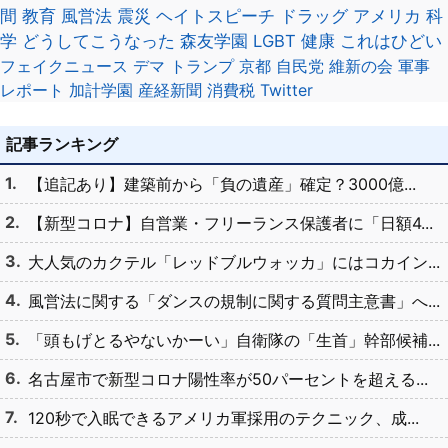
間
教育
風営法
震災
ヘイトスピーチ
ドラッグ
アメリカ
科
学
どうしてこうなった
森友学園
LGBT
健康
これはひどい
フェイクニュース
デマ
トランプ
京都
自民党
維新の会
軍事
レポート
加計学園
産経新聞
消費税
Twitter
記事ランキング
【追記あり】建築前から「負の遺産」確定？3000億...
【新型コロナ】自営業・フリーランス保護者に「日額4...
大人気のカクテル「レッドブルウォッカ」にはコカイン...
風営法に関する「ダンスの規制に関する質問主意書」へ...
「頭もげとるやないかーい」自衛隊の「生首」幹部候補...
名古屋市で新型コロナ陽性率が50パーセントを超える...
120秒で入眠できるアメリカ軍採用のテクニック、成...