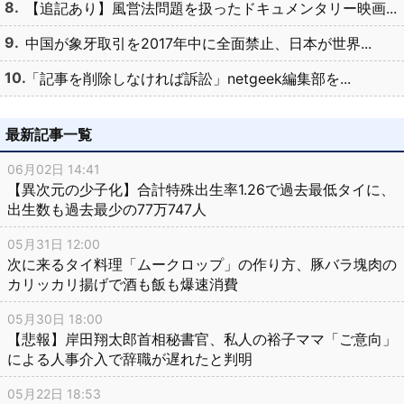
【追記あり】風営法問題を扱ったドキュメンタリー映画...
中国が象牙取引を2017年中に全面禁止、日本が世界...
「記事を削除しなければ訴訟」netgeek編集部を...
最新記事一覧
06月02日 14:41
【異次元の少子化】合計特殊出生率1.26で過去最低タイに、
出生数も過去最少の77万747人
05月31日 12:00
次に来るタイ料理「ムークロップ」の作り方、豚バラ塊肉の
カリッカリ揚げで酒も飯も爆速消費
05月30日 18:00
【悲報】岸田翔太郎首相秘書官、私人の裕子ママ「ご意向」
による人事介入で辞職が遅れたと判明
05月22日 18:53