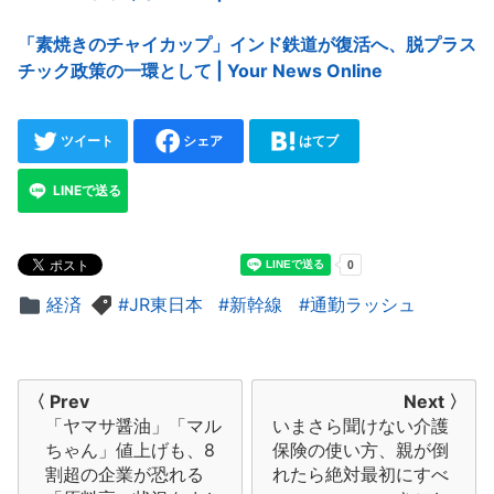
「素焼きのチャイカップ」インド鉄道が復活へ、脱プラス
チック政策の一環として | Your News Online
ツイート
シェア
はてブ
LINEで送る
経済
JR東日本
新幹線
通勤ラッシュ
投
〈 Prev
Next 〉
「ヤマサ醤油」「マル
いまさら聞けない介護
稿
ちゃん」値上げも、8
保険の使い方、親が倒
ナ
割超の企業が恐れる
れたら絶対最初にすべ