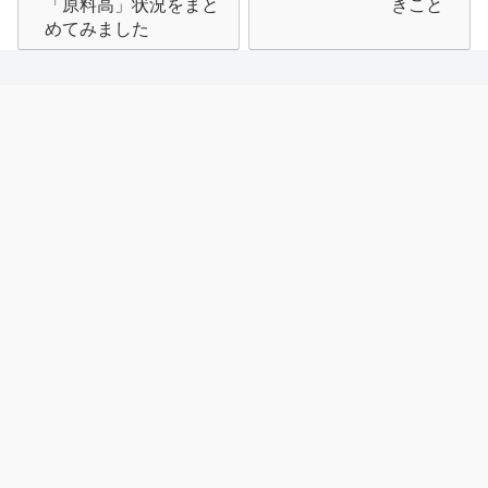
「原料高」状況をまと
きこと
ビ
めてみました
ゲ
ー
シ
ョ
ン