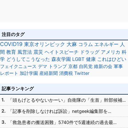
注目のタグ
COVID19
東京オリンピック
大麻
コラム
エネルギー
人
間
教育
風営法
震災
ヘイトスピーチ
ドラッグ
アメリカ
科
学
どうしてこうなった
森友学園
LGBT
健康
これはひどい
フェイクニュース
デマ
トランプ
京都
自民党
維新の会
軍事
レポート
加計学園
産経新聞
消費税
Twitter
記事ランキング
「頭もげとるやないかーい」自衛隊の「生首」幹部候補...
「記事を削除しなければ訴訟」netgeek編集部を...
「救急患者の搬送困難」5740件で5週連続の過去最...