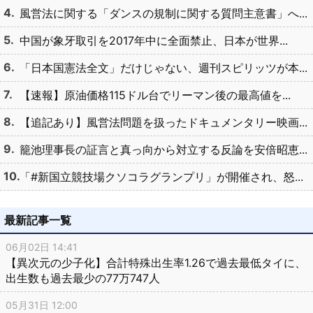
風営法に関する「ダンスの規制に関する質問主意書」へ...
中国が象牙取引を2017年中に全面禁止、日本が世界...
「日本国憲法全文」だけじゃない、週刊スピリッツが本...
【速報】原油価格115ドル台でリーマン後の最高値を...
【追記あり】風営法問題を扱ったドキュメンタリー映画...
籠池理事長の証言と真っ向から対立する反論を安倍昭恵...
「#新国立競技場クソコラグランプリ」が開催され、怒...
最新記事一覧
06月02日 14:41
【異次元の少子化】合計特殊出生率1.26で過去最低タイに、
出生数も過去最少の77万747人
05月31日 12:00