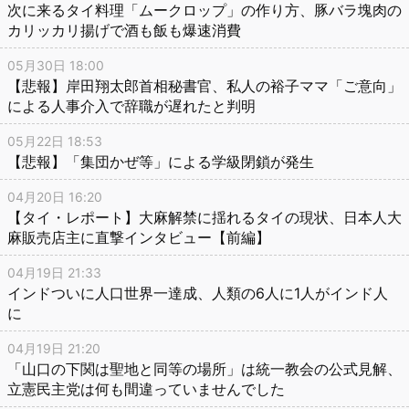
次に来るタイ料理「ムークロップ」の作り方、豚バラ塊肉の
カリッカリ揚げで酒も飯も爆速消費
05月30日 18:00
【悲報】岸田翔太郎首相秘書官、私人の裕子ママ「ご意向」
による人事介入で辞職が遅れたと判明
05月22日 18:53
【悲報】「集団かぜ等」による学級閉鎖が発生
04月20日 16:20
【タイ・レポート】大麻解禁に揺れるタイの現状、日本人大
麻販売店主に直撃インタビュー【前編】
04月19日 21:33
インドついに人口世界一達成、人類の6人に1人がインド人
に
04月19日 21:20
「山口の下関は聖地と同等の場所」は統一教会の公式見解、
立憲民主党は何も間違っていませんでした