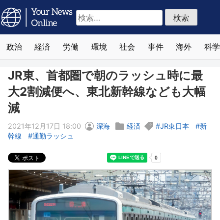
検
索:
政治
経済
労働
環境
社会
事件
海外
科学
JR東、首都圏で朝のラッシュ時に最
大2割減便へ、東北新幹線なども大幅
減
2021年12月17日 18:00
深海
経済
JR東日本
新
幹線
通勤ラッシュ