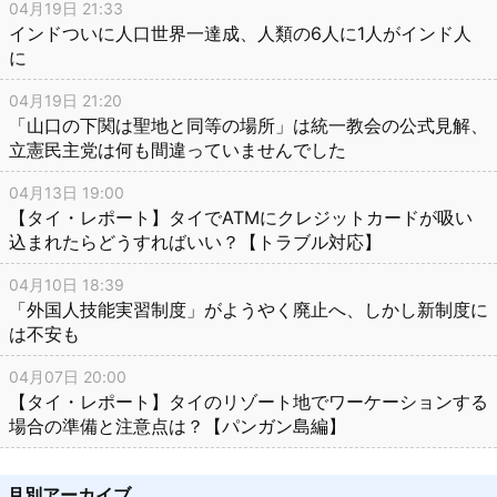
04月19日 21:33
インドついに人口世界一達成、人類の6人に1人がインド人
に
04月19日 21:20
「山口の下関は聖地と同等の場所」は統一教会の公式見解、
立憲民主党は何も間違っていませんでした
04月13日 19:00
【タイ・レポート】タイでATMにクレジットカードが吸い
込まれたらどうすればいい？【トラブル対応】
04月10日 18:39
「外国人技能実習制度」がようやく廃止へ、しかし新制度に
は不安も
04月07日 20:00
【タイ・レポート】タイのリゾート地でワーケーションする
場合の準備と注意点は？【パンガン島編】
月別アーカイブ