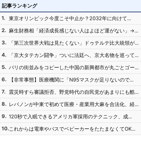
記事ランキング
東京オリンピック今度こそ中止か？2032年に向けて...
麻生財務相「経済成長感じない人はよほど運がない」→...
「第三次世界大戦は見たくない」ドゥテルテ比大統領が...
「京大タテカン闘争」ついに法廷へ、京大名物を巡って...
パリの街並みをコピーした中国の新興都市が丸ごとゴー...
【非常事態】医療機関に「N95マスクが足りないので...
震災時すら審議拒否、野党時代の自民党があまりにも酷...
レバノンが中東で初めて医療・産業用大麻を合法化、経...
120秒で入眠できるアメリカ軍採用のテクニック、成...
これからは電車やバスでベビーカーをたたまなくてOK...