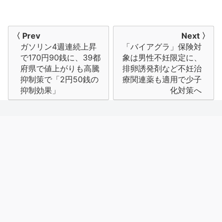
投
〈 Prev
Next 〉
ガソリン4週連続上昇
「バイアグラ」保険対
稿
で170円90銭に、39都
象は男性不妊限定に、
ナ
府県で値上がりも高騰
排卵誘発剤など不妊治
抑制策で「2円50銭の
療関連薬も適用で少子
ビ
抑制効果」
化対策へ
ゲ
ー
シ
ョ
ン