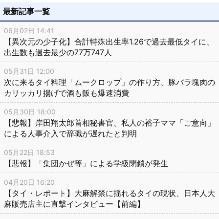
最新記事一覧
06月02日 14:41
【異次元の少子化】合計特殊出生率1.26で過去最低タイに、
出生数も過去最少の77万747人
05月31日 12:00
次に来るタイ料理「ムークロップ」の作り方、豚バラ塊肉の
カリッカリ揚げで酒も飯も爆速消費
05月30日 18:00
【悲報】岸田翔太郎首相秘書官、私人の裕子ママ「ご意向」
による人事介入で辞職が遅れたと判明
05月22日 18:53
【悲報】「集団かぜ等」による学級閉鎖が発生
04月20日 16:20
【タイ・レポート】大麻解禁に揺れるタイの現状、日本人大
麻販売店主に直撃インタビュー【前編】