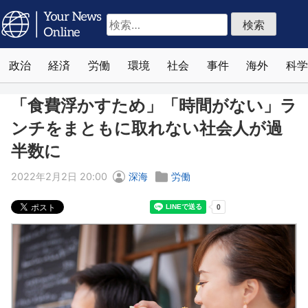
検
索:
政治
経済
労働
環境
社会
事件
海外
科学
「食費浮かすため」「時間がない」ラ
ンチをまともに取れない社会人が過
半数に
2022年2月2日 20:00
深海
労働