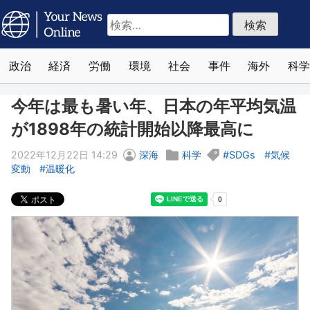
検
索:
政治
経済
労働
環境
社会
事件
海外
科学
今年は最も暑い年、日本の年平均気温
が1898年の統計開始以降最高に
2022年12月22日 14:29
深海
科学
SDGs
気候
変動
温暖化