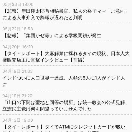
05月30日 18:00
【悲報】岸田翔太郎首相秘書官、私人の裕子ママ「ご意向」
による人事介入で辞職が遅れたと判明
05月22日 18:53
【悲報】「集団かぜ等」による学級閉鎖が発生
04月20日 16:20
【タイ・レポート】大麻解禁に揺れるタイの現状、日本人大
麻販売店主に直撃インタビュー【前編】
04月19日 21:33
インドついに人口世界一達成、人類の6人に1人がインド人
に
04月19日 21:20
「山口の下関は聖地と同等の場所」は統一教会の公式見解、
立憲民主党は何も間違っていませんでした
04月13日 19:00
【タイ・レポート】タイでATMにクレジットカードが吸い