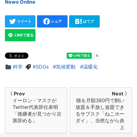
News Online
ツイート
シェア
はてブ
LINEで送る
科学
SDGs
気候変動
温暖化
投
〈 Prev
Next 〉
イーロン・マスクが
猫を月額380円で飼い
稿
Twitter代表辞任表明
放題＆手放し放題でき
ナ
「後継者が見つかり次
るサブスク「ねこホー
第辞める」
ダイ」、当然ながら炎
ビ
上
ゲ