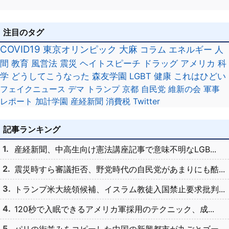
注目のタグ
COVID19
東京オリンピック
大麻
コラム
エネルギー
人
間
教育
風営法
震災
ヘイトスピーチ
ドラッグ
アメリカ
科
学
どうしてこうなった
森友学園
LGBT
健康
これはひどい
フェイクニュース
デマ
トランプ
京都
自民党
維新の会
軍事
レポート
加計学園
産経新聞
消費税
Twitter
記事ランキング
産経新聞、中高生向け憲法講座記事で意味不明なLGB...
震災時すら審議拒否、野党時代の自民党があまりにも酷...
トランプ米大統領候補、イスラム教徒入国禁止要求批判...
120秒で入眠できるアメリカ軍採用のテクニック、成...
パリの街並みをコピーした中国の新興都市が丸ごとゴー...