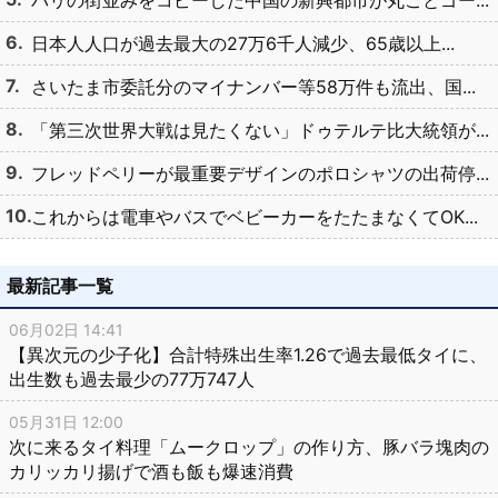
日本人人口が過去最大の27万6千人減少、65歳以上...
さいたま市委託分のマイナンバー等58万件も流出、国...
「第三次世界大戦は見たくない」ドゥテルテ比大統領が...
フレッドペリーが最重要デザインのポロシャツの出荷停...
これからは電車やバスでベビーカーをたたまなくてOK...
最新記事一覧
06月02日 14:41
【異次元の少子化】合計特殊出生率1.26で過去最低タイに、
出生数も過去最少の77万747人
05月31日 12:00
次に来るタイ料理「ムークロップ」の作り方、豚バラ塊肉の
カリッカリ揚げで酒も飯も爆速消費