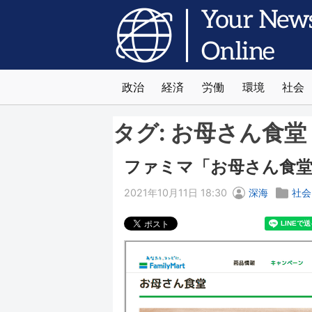
政治
経済
労働
環境
社会
タグ:
お母さん食堂
ファミマ「お母さん食堂
2021年10月11日 18:30
深海
社会