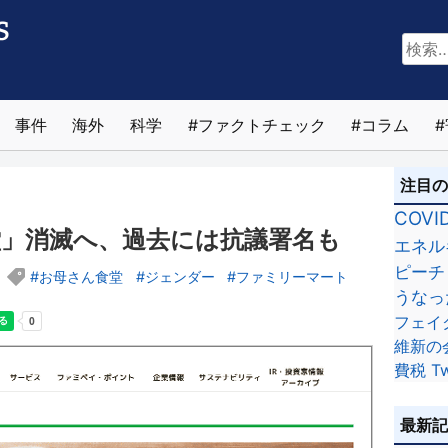
検
索:
事件
海外
科学
ファクトチェック
コラム
注目
COVI
」消滅へ、過去には抗議署名も
エネル
ピーチ
お母さん食堂
ジェンダー
ファミリーマート
うなっ
フェイ
維新の
費税
Tw
最新