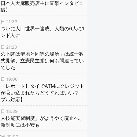
、日本人大麻販売店主に直撃インタビュ
前編】
日 21:33
ついに人口世界一達成、人類の6人に1
インド人に
日 21:20
口の下関は聖地と同等の場所」は統一教
公式見解、立憲民主党は何も間違ってい
んでした
日 19:00
・レポート】タイでATMにクレジット
ドが吸い込まれたらどうすればいい？
ラブル対応】
日 18:39
国人技能実習制度」がようやく廃止へ、
し新制度には不安も
日 20:00