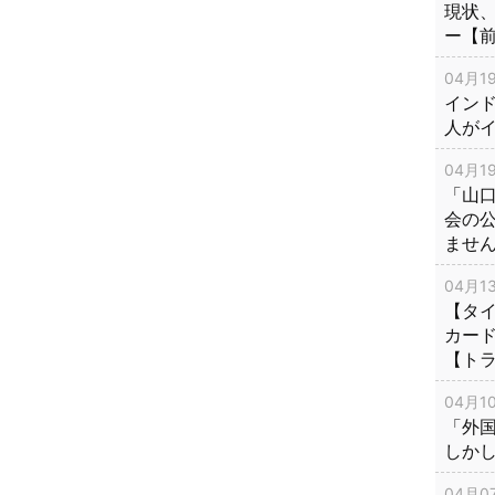
現状
ー【
04月19
インド
人が
04月19
「山
会の
ませ
04月13
【タイ
カー
【ト
04月10
「外
しか
04月07