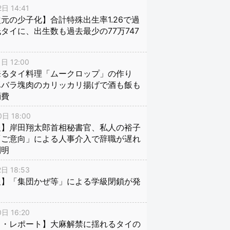
日 14:41
元の少子化】合計特殊出生率1.26で過
タイに、出生数も過去最少の77万747
日 12:00
来るタイ料理「ムークロップ」の作り
豚バラ塊肉のカリッカリ揚げで酒も飯も
消費
日 18:00
報】岸田翔太郎首相秘書官、私人の裕子
「ご意向」による人事介入で辞職が遅れ
判明
日 18:53
報】「集団かぜ等」による学級閉鎖が発
日 16:20
イ・レポート】大麻解禁に揺れるタイの