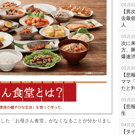
06月02
【異次
去最低
人
05月31
次に
方、
爆速
05月30
【悲
ママ
たと
05月22
【悲
生
醸した「お母さん食堂」がなくなることが分かりまし
04月20
【タ