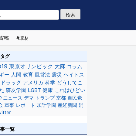
寄稿
取材
のタグ
D19
東京オリンピック
大麻
コラム
ギー
人間
教育
風営法
震災
ヘイトス
ドラッグ
アメリカ
科学
どうしてこ
た
森友学園
LGBT
健康
これはひどい
クニュース
デマ
トランプ
京都
自民党
会
軍事
レポート
加計学園
産経新聞
消
itter
記事一覧