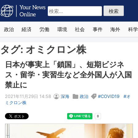
検
索:
政治
経済
労働
環境
社会
事件
海外
科学
タグ:
オミクロン株
日本が事実上「鎖国」、短期ビジネ
ス・留学・実習生など全外国人が入国
禁止に
2021年11月29日 14:58
深海
政治
COVID19
オ
ミクロン株