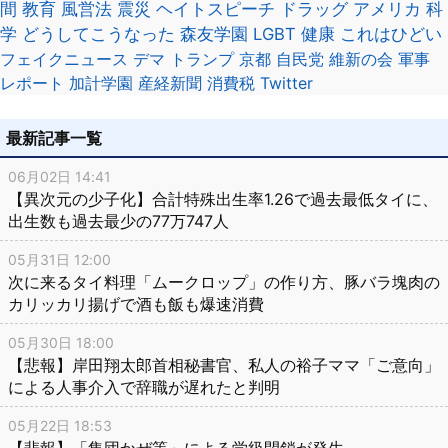
間
教育
風営法
震災
ヘイトスピーチ
ドラッグ
アメリカ
科
学
どうしてこうなった
森友学園
LGBT
健康
これはひどい
フェイクニュース
デマ
トランプ
京都
自民党
維新の会
軍事
レポート
加計学園
産経新聞
消費税
Twitter
最新記事一覧
06月02日 14:41
【異次元の少子化】合計特殊出生率1.26で過去最低タイに、
出生数も過去最少の77万747人
05月31日 12:00
次に来るタイ料理「ムークロップ」の作り方、豚バラ塊肉の
カリッカリ揚げで酒も飯も爆速消費
05月30日 18:00
【悲報】岸田翔太郎首相秘書官、私人の裕子ママ「ご意向」
による人事介入で辞職が遅れたと判明
05月22日 18:53
【悲報】「集団かぜ等」による学級閉鎖が発生