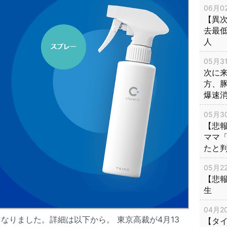
06月02
【異次
去最低
人
05月31
次に
方、
爆速
05月30
【悲
ママ
たと
05月22
【悲
生
04月20
なりました。詳細は以下から。 東京高裁が4月13
【タ