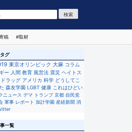
寄稿
取材
のタグ
D19
東京オリンピック
大麻
コラム
ギー
人間
教育
風営法
震災
ヘイトス
ドラッグ
アメリカ
科学
どうしてこ
た
森友学園
LGBT
健康
これはひどい
クニュース
デマ
トランプ
京都
自民党
会
軍事
レポート
加計学園
産経新聞
消
itter
記事一覧