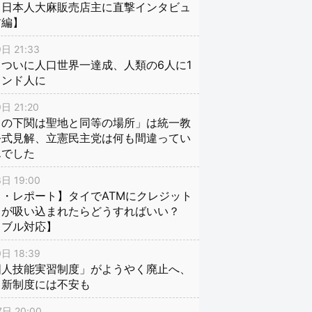
、日本人大麻販売店主に直撃インタビュ
前編】
日 21:33
ついに人口世界一達成、人類の6人に1
インド人に
日 21:20
口の下関は聖地と同等の場所」は統一教
公式見解、立憲民主党は何も間違ってい
んでした
日 19:00
・レポート】タイでATMにクレジット
ドが吸い込まれたらどうすればいい？
ラブル対応】
日 18:39
国人技能実習制度」がようやく廃止へ、
し新制度には不安も
日 20:00