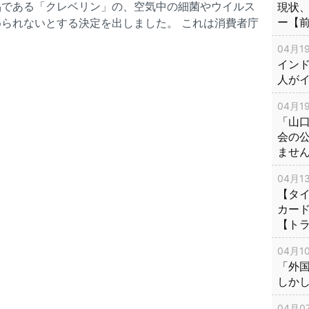
品である「クレベリン」の、空気中の細菌やウイルス
現状
ー【
られないとする決定を出しました。 これは消費者庁
04月19
インド
人が
04月19
「山
会の
ませ
04月13
【タイ
カー
【ト
04月10
「外
しか
04月07