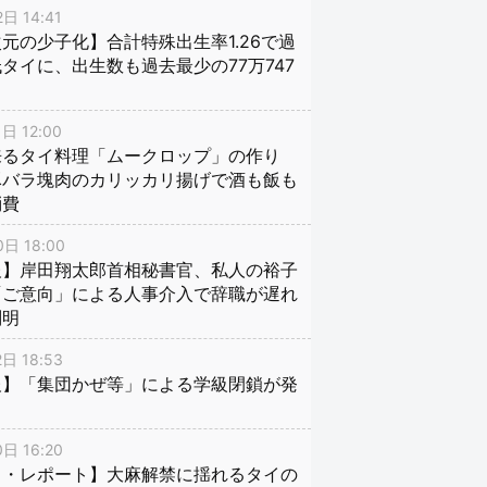
日 14:41
元の少子化】合計特殊出生率1.26で過
タイに、出生数も過去最少の77万747
日 12:00
来るタイ料理「ムークロップ」の作り
豚バラ塊肉のカリッカリ揚げで酒も飯も
消費
日 18:00
報】岸田翔太郎首相秘書官、私人の裕子
「ご意向」による人事介入で辞職が遅れ
判明
日 18:53
報】「集団かぜ等」による学級閉鎖が発
日 16:20
イ・レポート】大麻解禁に揺れるタイの