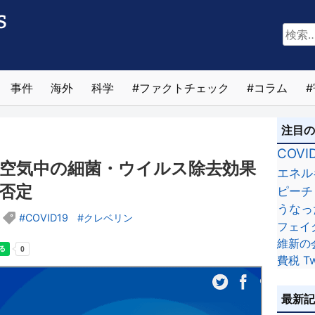
検
索:
事件
海外
科学
ファクトチェック
コラム
注目
COVI
空気中の細菌・ウイルス除去効果
エネル
否定
ピーチ
うなっ
COVID19
クレベリン
フェイ
維新の
費税
Tw
最新