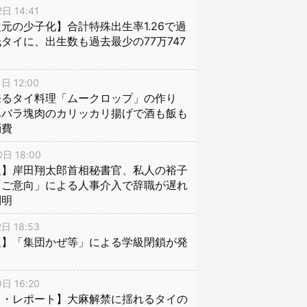
日 14:41
元の少子化】合計特殊出生率1.26で過
タイに、出生数も過去最少の77万747
日 12:00
来るタイ料理「ムークロップ」の作り
豚バラ塊肉のカリッカリ揚げで酒も飯も
消費
日 18:00
報】岸田翔太郎首相秘書官、私人の裕子
「ご意向」による人事介入で辞職が遅れ
判明
日 18:53
報】「集団かぜ等」による学級閉鎖が発
日 16:20
イ・レポート】大麻解禁に揺れるタイの