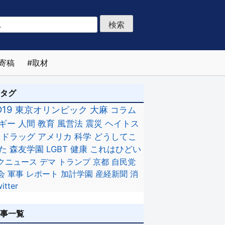
寄稿
取材
のタグ
D19
東京オリンピック
大麻
コラム
ギー
人間
教育
風営法
震災
ヘイトス
ドラッグ
アメリカ
科学
どうしてこ
た
森友学園
LGBT
健康
これはひどい
クニュース
デマ
トランプ
京都
自民党
会
軍事
レポート
加計学園
産経新聞
消
itter
記事一覧