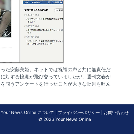
なった安藤美姫。ネットでは祝福の声と共に無責任だ
親に対する憶測が飛び交っていましたが、週刊文春が
持を問うアンケートを行ったことが大きな批判を呼ん
Your News Online について
|
プライバシーポリシー
|
お問い合わせ
© 2026 Your News Online