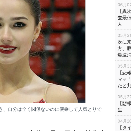
06月02
【異次
去最低
人
05月31
次に
方、
爆速
05月30
【悲
ママ
たと
05月22
【悲
も食堂に続き、自分は全く関係ないのに便乗して人気とりで
生
04月20
【タ