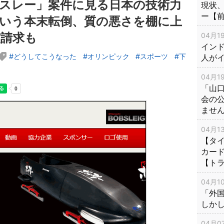
スレー」案件に見る日本の技術力
現状
ー【
いう本末転倒、質の悪さを棚に上
償請求も
04月19
インド
どうしてこうなった
オリンピック
スポーツ
下
人が
04月19
「山
会の
ませ
04月13
【タイ
カー
【ト
04月10
「外
しか
04月07