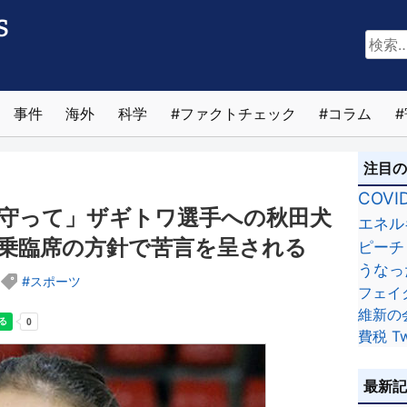
検
索:
事件
海外
科学
ファクトチェック
コラム
注目
COVI
守って」ザギトワ選手への秋田犬
エネル
乗臨席の方針で苦言を呈される
ピーチ
うなっ
スポーツ
フェイ
維新の
費税
Tw
最新