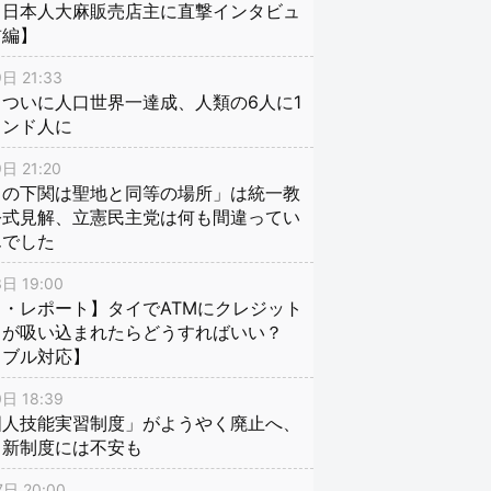
、日本人大麻販売店主に直撃インタビュ
前編】
日 21:33
ついに人口世界一達成、人類の6人に1
インド人に
日 21:20
口の下関は聖地と同等の場所」は統一教
公式見解、立憲民主党は何も間違ってい
んでした
日 19:00
・レポート】タイでATMにクレジット
ドが吸い込まれたらどうすればいい？
ラブル対応】
日 18:39
国人技能実習制度」がようやく廃止へ、
し新制度には不安も
日 20:00