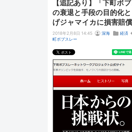
【追記あり】「下町ボブ
の衰退と手段の目的化と
げジャマイカに損害賠
2018年2月8日 14:45
深海
経済
町ボブスレー