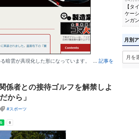
【タ
ケー
ンガ
月別
める暗雲が具現化した形になっています。 …
記事を
関係者との接待ゴルフを解禁しよ
だから」
スポーツ