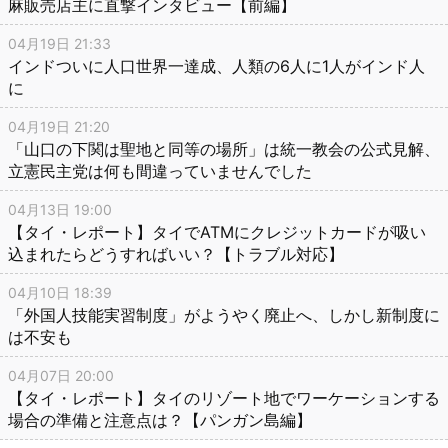
麻販売店主に直撃インタビュー【前編】
04月19日 21:33
インドついに人口世界一達成、人類の6人に1人がインド人
に
04月19日 21:20
「山口の下関は聖地と同等の場所」は統一教会の公式見解、
立憲民主党は何も間違っていませんでした
04月13日 19:00
【タイ・レポート】タイでATMにクレジットカードが吸い
込まれたらどうすればいい？【トラブル対応】
04月10日 18:39
「外国人技能実習制度」がようやく廃止へ、しかし新制度に
は不安も
04月07日 20:00
【タイ・レポート】タイのリゾート地でワーケーションする
場合の準備と注意点は？【パンガン島編】