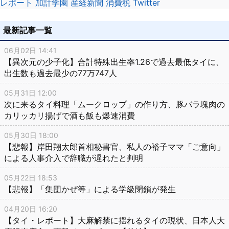
レポート
加計学園
産経新聞
消費税
Twitter
最新記事一覧
06月02日 14:41
【異次元の少子化】合計特殊出生率1.26で過去最低タイに、
出生数も過去最少の77万747人
05月31日 12:00
次に来るタイ料理「ムークロップ」の作り方、豚バラ塊肉の
カリッカリ揚げで酒も飯も爆速消費
05月30日 18:00
【悲報】岸田翔太郎首相秘書官、私人の裕子ママ「ご意向」
による人事介入で辞職が遅れたと判明
05月22日 18:53
【悲報】「集団かぜ等」による学級閉鎖が発生
04月20日 16:20
【タイ・レポート】大麻解禁に揺れるタイの現状、日本人大