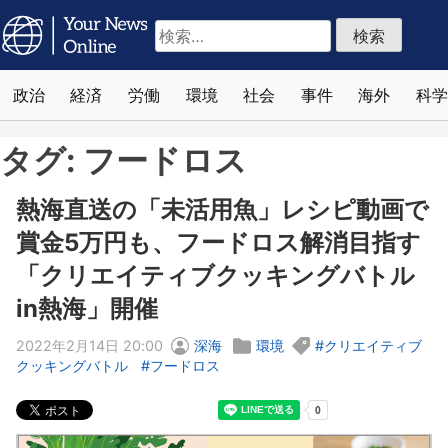
検
索:
政治
経済
労働
環境
社会
事件
海外
科学
タグ:
フードロス
熱海直送の「未活用魚」レシピ動画で
賞金5万円も、フードロス解消目指す
「クリエイティブクッキングバトル
in熱海」開催
2022年2月14日 20:00
深海
環境
クリエイティブ
クッキングバトル
フードロス