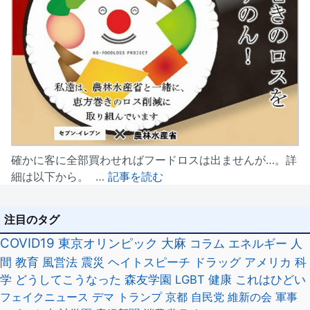
確かに客に全部買わせればフードロスは出ませんが…。詳
細は以下から。 …
記事を読む
注目のタグ
COVID19
東京オリンピック
大麻
コラム
エネルギー
人
間
教育
風営法
震災
ヘイトスピーチ
ドラッグ
アメリカ
科
学
どうしてこうなった
森友学園
LGBT
健康
これはひどい
フェイクニュース
デマ
トランプ
京都
自民党
維新の会
軍事